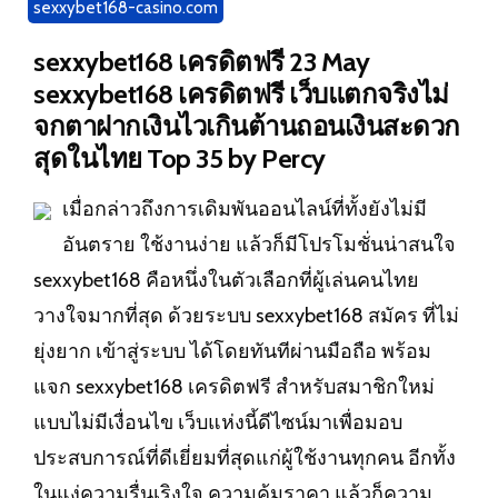
sexxybet168-casino.com
sexxybet168 เครดิตฟรี 23 May
sexxybet168 เครดิตฟรี เว็บแตกจริงไม่
จกตาฝากเงินไวเกินต้านถอนเงินสะดวก
สุดในไทย Top 35 by Percy
เมื่อกล่าวถึงการเดิมพันออนไลน์ที่ทั้งยังไม่มี
อันตราย ใช้งานง่าย แล้วก็มีโปรโมชั่นน่าสนใจ
sexxybet168 คือหนึ่งในตัวเลือกที่ผู้เล่นคนไทย
วางใจมากที่สุด ด้วยระบบ sexxybet168 สมัคร ที่ไม่
ยุ่งยาก เข้าสู่ระบบ ได้โดยทันทีผ่านมือถือ พร้อม
แจก sexxybet168 เครดิตฟรี สำหรับสมาชิกใหม่
แบบไม่มีเงื่อนไข เว็บแห่งนี้ดีไซน์มาเพื่อมอบ
ประสบการณ์ที่ดีเยี่ยมที่สุดแก่ผู้ใช้งานทุกคน อีกทั้ง
ในแง่ความรื่นเริงใจ ความคุ้มราคา แล้วก็ความ