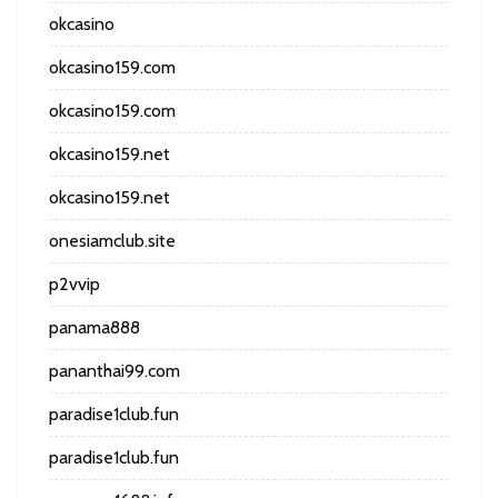
okcasino
okcasino159.com
okcasino159.com
okcasino159.net
okcasino159.net
onesiamclub.site
p2vvip
panama888
pananthai99.com
paradise1club.fun
paradise1club.fun