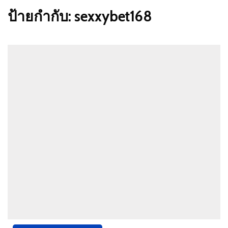
ป้ายกำกับ:
sexxybet168