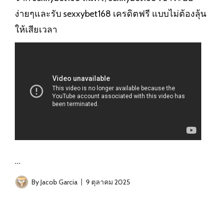
ง่ายๆและรับ sexxybet168 เครดิตฟรี แบบไม่ต้องลุ้น
ให้เสียเวลา
…
By
Jacob Garcia
9 ตุลาคม 2025