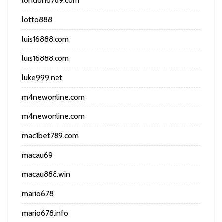
london6789.com
lotto888
luis16888.com
luis16888.com
luke999.net
m4newonline.com
m4newonline.com
mac1bet789.com
macau69
macau888.win
mario678
mario678.info