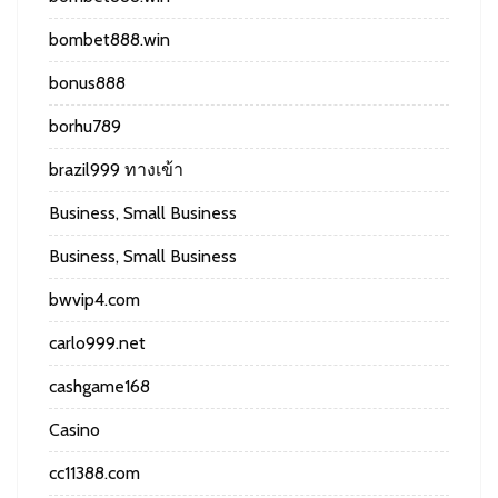
bombet888.win
bonus888
borhu789
brazil999 ทางเข้า
Business, Small Business
Business, Small Business
bwvip4.com
carlo999.net
cashgame168
Casino
cc11388.com