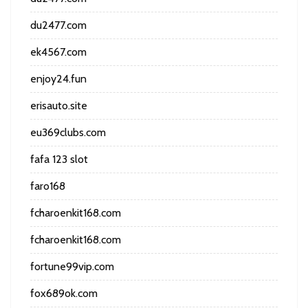
du2477.com
ek4567.com
enjoy24.fun
erisauto.site
eu369clubs.com
fafa 123 slot
faro168
fcharoenkit168.com
fcharoenkit168.com
fortune99vip.com
fox689ok.com