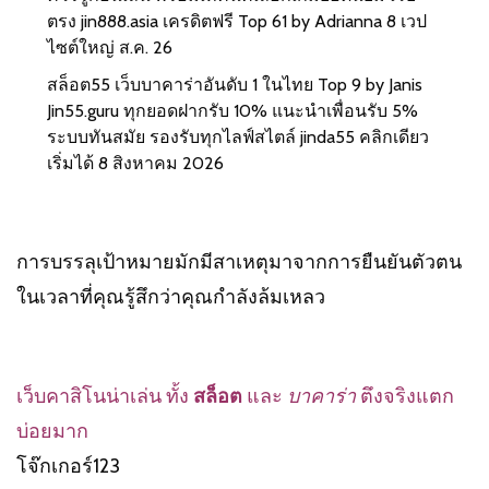
ตรง jin888.asia เครดิตฟรี Top 61 by Adrianna 8 เวป
ไซต์ใหญ่ ส.ค. 26
สล็อต55 เว็บบาคาร่าอันดับ 1 ในไทย Top 9 by Janis
Jin55.guru ทุกยอดฝากรับ 10% แนะนำเพื่อนรับ 5%
ระบบทันสมัย รองรับทุกไลฟ์สไตล์ jinda55 คลิกเดียว
เริ่มได้ 8 สิงหาคม 2026
การบรรลุเป้าหมายมักมีสาเหตุมาจากการยืนยันตัวตน
ในเวลาที่คุณรู้สึกว่าคุณกำลังล้มเหลว
เว็บคาสิโนน่าเล่น ทั้ง
สล็อต
และ
บาคาร่า
ตึงจริงแตก
บ่อยมาก
โจ๊กเกอร์123