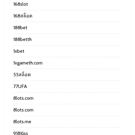
168slot
168สล็อต
188bet
188betth
1xbet
1xgameth.com
55สล็อต
77UFA
8lots.com
8lots.com
8lots.me
918Kiss