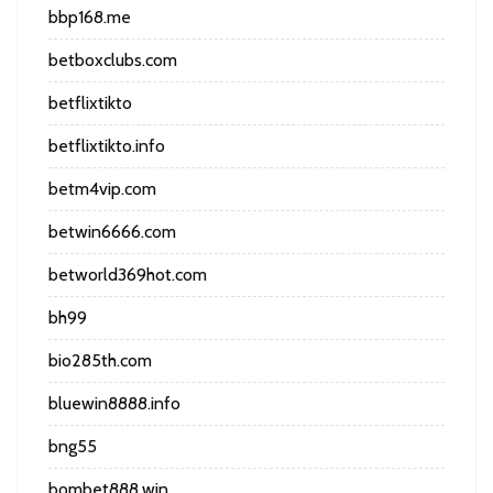
bbp168.me
betboxclubs.com
betflixtikto
betflixtikto.info
betm4vip.com
betwin6666.com
betworld369hot.com
bh99
bio285th.com
bluewin8888.info
bng55
bombet888.win