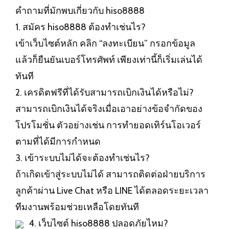
คำถามที่มักพบเกี่ยวกับ hiso8888
1. สมัคร hiso8888 ต้องทำเช่นไร?
เข้าเว็บไซต์หลัก คลิก “ลงทะเบียน” กรอกข้อมูล
แล้วก็ยืนยันเบอร์โทรศัพท์ เพียงเท่านี้ก็เริ่มเล่นได้
ทันที
2. เครดิตฟรีที่ได้รับสามารถเบิกเงินได้หรือไม่?
สามารถเบิกเงินได้จริงเมื่อเอาอย่างข้อจำกัดของ
โปรโมชั่น ตัวอย่างเช่น การทำยอดเทิร์นโอเวอร์
ตามที่ได้มีการกำหนด
3. เข้าระบบไม่ได้จะต้องทำเช่นไร?
ถ้าเกิดเข้าสู่ระบบไม่ได้ สามารถติดต่อฝ่ายบริการ
ลูกค้าผ่าน Live Chat หรือ LINE ได้ตลอดระยะเวลา
ทีมงานพร้อมช่วยเหลือโดยทันที
4. เว็บไซต์ hiso8888 ปลอดภัยไหม?