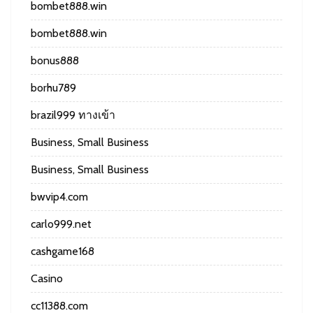
bombet888.win
bombet888.win
bonus888
borhu789
brazil999 ทางเข้า
Business, Small Business
Business, Small Business
bwvip4.com
carlo999.net
cashgame168
Casino
cc11388.com