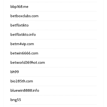
bbp168.me
betboxclubs.com
betflixtikto
betflixtikto.info
betm4vip.com
betwin6666.com
betworld369hot.com
bh99
bio285th.com
bluewin8888.info
bng55