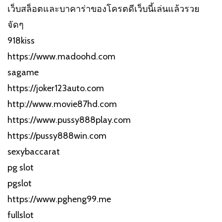
เว็บสล็อตและบาคาร่าของโครตดีเว็บนี้เล่นแล้วรวย
จัดๆ
918kiss
https://www.madoohd.com
sagame
https://joker123auto.com
http://www.movie87hd.com
https://www.pussy888play.com
https://pussy888win.com
sexybaccarat
pg slot
pgslot
https://www.pgheng99.me
fullslot