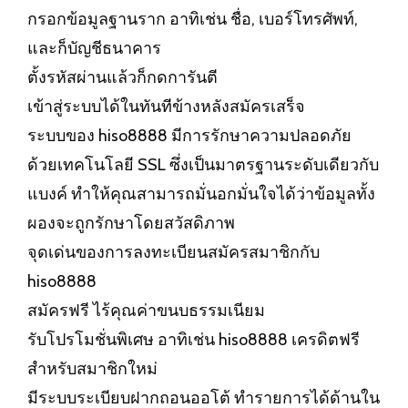
กรอกข้อมูลฐานราก อาทิเช่น ชื่อ, เบอร์โทรศัพท์,
และก็บัญชีธนาคาร
ตั้งรหัสผ่านแล้วก็กดการันตี
เข้าสู่ระบบได้ในทันทีข้างหลังสมัครเสร็จ
ระบบของ hiso8888 มีการรักษาความปลอดภัย
ด้วยเทคโนโลยี SSL ซึ่งเป็นมาตรฐานระดับเดียวกับ
แบงค์ ทำให้คุณสามารถมั่นอกมั่นใจได้ว่าข้อมูลทั้ง
ผองจะถูกรักษาโดยสวัสดิภาพ
จุดเด่นของการลงทะเบียนสมัครสมาชิกกับ
hiso8888
สมัครฟรี ไร้คุณค่าขนบธรรมเนียม
รับโปรโมชั่นพิเศษ อาทิเช่น hiso8888 เครดิตฟรี
สำหรับสมาชิกใหม่
มีระบบระเบียบฝากถอนออโต้ ทำรายการได้ด้านใน