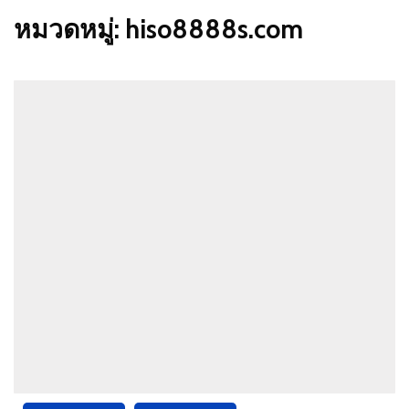
หมวดหมู่:
hiso8888s.com