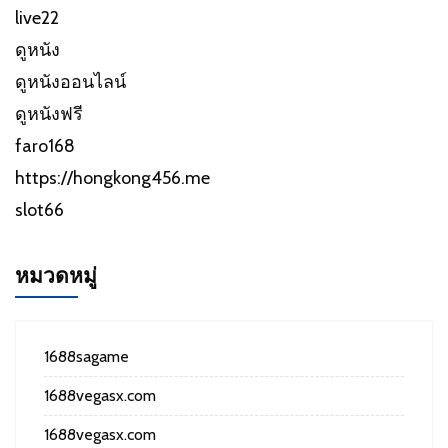
live22
ดูหนัง
ดูหนังออนไลน์
ดูหนังฟรี
faro168
https://hongkong456.me
slot66
หมวดหมู่
1688sagame
1688vegasx.com
1688vegasx.com