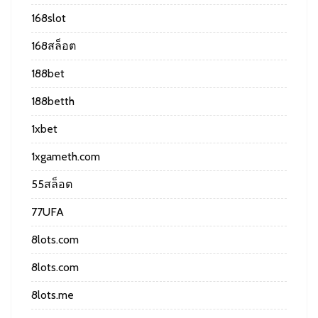
168slot
168สล็อต
188bet
188betth
1xbet
1xgameth.com
55สล็อต
77UFA
8lots.com
8lots.com
8lots.me