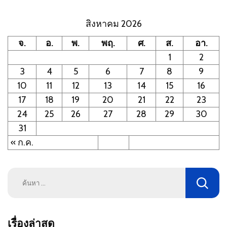
สิงหาคม 2026
จ.
อ.
พ.
พฤ.
ศ.
ส.
อา.
1
2
3
4
5
6
7
8
9
10
11
12
13
14
15
16
17
18
19
20
21
22
23
24
25
26
27
28
29
30
31
« ก.ค.
ค้นหา
สำหรับ:
เรื่องล่าสุด