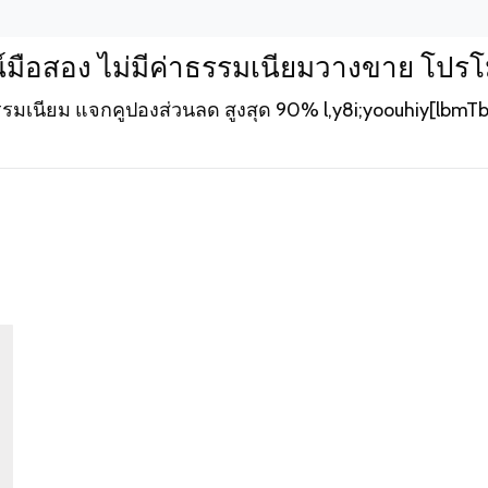
ือสอง ไม่มีค่าธรรมเนียมวางขาย โปรโม
รรมเนียม แจกคูปองส่วนลด สูงสุด 90% l,y8i;yoouhiy[lbmTb