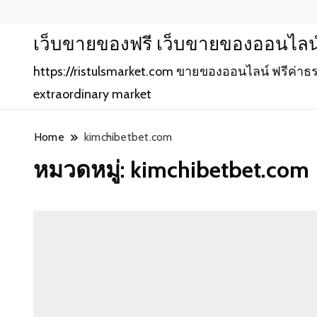
เว็บขายของฟรี เว็บขายของออนไลน์ม
https://ristulsmarket.com ขายของออนไลน์ ฟรีค่าธ
extraordinary market
Home
kimchibetbet.com
หมวดหมู่:
kimchibetbet.com