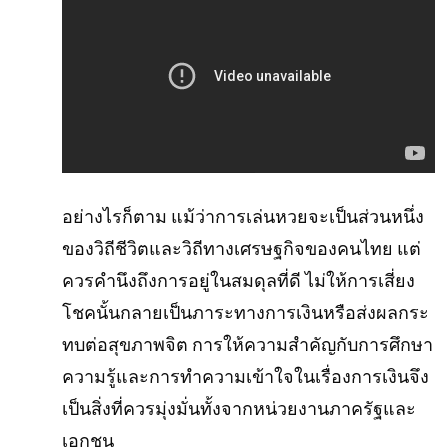
อย่างไรก็ตาม แม้ว่าการเล่นหวยจะเป็นส่วนหนึ่ง
ของวิถีชีวิตและวิถีทางเศรษฐกิจของคนไทย แต่
ควรคำนึงถึงการอยู่ในสมดุลที่ดี ไม่ให้การเสี่ยง
โชคนั้นกลายเป็นภาระทางการเงินหรือส่งผลกระ
ทบต่อสุขภาพจิต การให้ความสำคัญกับการศึกษา
ความรู้และการทำความเข้าใจในเรื่องการเงินจึง
เป็นสิ่งที่ควรมุ่งมั่นทั้งจากหน่วยงานภาครัฐและ
เอกชน