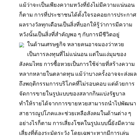
แม้ว่าจะเป็นเพียงความหวังที่ยังไม่มีความแน่นอน
ก็ตาม การที่ประชาชนได้ตั้งใจรอคอยการประกาศ
ผลรางวัลทุกเดือนเป็นสิ่งที่บอกให้รู้ว่าการมีความ
หวังนั้นเป็นสิ่งที่สำคัญพอ ๆ กับการมีชีวิตอยู่
ในด้านเศรษฐกิจ หลายคนอาจมองว่าหวย
เป็นการลงทุนที่ไม่แน่นอน แต่ในแง่มุมของ
สังคมไทย การซื้อหวยเป็นการใช้จ่ายที่สร้างความ
หลากหลายในตลาดทุน แม้ว่าบางครั้งอาจจะส่งผล
ถึงพฤติกรรมการบริโภคที่ไม่รอบคอบ แต่ด้วยการ
จัดการขายในรูปแบบของสลากกินแบ่งรัฐบาล
ทำให้รายได้จากการขายหวยสามารถนำไปพัฒนา
สาธารณูปโภคและช่วยเหลือสังคมในด้านต่าง ๆ
อย่างไรก็ตาม การเสี่ยงโชคในรูปแบบนี้ยังมีความ
เสี่ยงที่ต้องระมัดระวัง โดยเฉพาะหากมีการเล่น