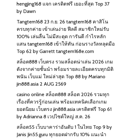
hengjing168 แจก เครดิตฟรี เยอะที่สุด Top 37
by Dawn
Tangtem168 23 ก.ย. 26 tangtem168 คาสิโน
ครบทุกค่าย เข้าเล่นง่าย ฟีลดี สมาชิกใหม่รับ
100% เล่นลื่น ไม่มีสะดุด การันตี กำไรหลัก
แสน tangtem168 เข้าให้ทัน ก่อนรางวัลหลุดมือ
Top 62 by Garrett tangtem168e.com
สล็อต888 เว็บตรง รวมสล็อตน่าเล่น 2026 เกม
ดังจากค่ายชั้นนำ พร้อมรายละเอียดครบทุกมิติ
พนัน เว็บแม่ ใหม่ล่าสุด Top 88 by Mariano
jin888.asia 2 AUG 2569
casino online สล็อต888 สล็อต 2026 รวมทุก
เรื่องที่ควรรู้ก่อนเล่น พร้อมเทคนิคเลือกเกม
ยอดนิยม เว็บตรง jin888.asia เครดิตฟรี Top 61
by Adrianna 8 เวปไซต์ใหญ่ ส.ค. 26
สล็อต55 เว็บบาคาร่าอันดับ 1 ในไทย Top 9 by
Janis Jin55.guru ทุกยอดฝากรับ 10% แนะนำ