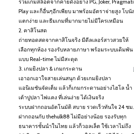
รวมเกมสล็อตจากค่ายดังอย่าง PG, Joker, Pragmati
Play และก็อื่นๆอีกเพียบ มาพร้อมอัตราจ่ายสูง โบนั
แตกง่าย และธีมเกมที่มากมายไม่มีใครเหมือน
2. คาสิโนสด
ถ่ายทอดสดจากคาสิโนจริง มีดีลเลอร์สาวสวยให้
เลือกทุกห้อง รองรับหลายภาษา พร้อมระบบเดิมพัน
แบบ Real-time ไม่มีสะดุด
3. เกมยิงปลา & เกมกระดาน
เอาอกเอาใจสายเล่นสนุก ด้วยเกมยิงปลา
แอนิเมชันจัดเต็ม แล้วก็เกมกระดานอย่างไฮโล น้ำ
เต้าปูปลา ไพ่แคง ที่เล่นง่าย ได้เงินจริง
ระบบฝากถอนอัตโนมัติ สบาย รวดเร็วทันใจ 24 ชม.
ฝากถอนกับ thehulk88 ไม่มีอย่างน้อย รองรับทุก
ธนาคารชั้นนำในไทย แล้วก็วอลเล็ต ใช้เวลาไม่ถึง