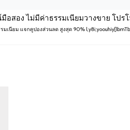
ือสอง ไม่มีค่าธรรมเนียมวางขาย โปรโม
รรมเนียม แจกคูปองส่วนลด สูงสุด 90% l,y8i;yoouhiy[lbmTb