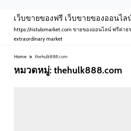
เว็บขายของฟรี เว็บขายของออนไลน์ม
https://ristulsmarket.com ขายของออนไลน์ ฟรีค่าธ
extraordinary market
Home
thehulk888.com
หมวดหมู่:
thehulk888.com