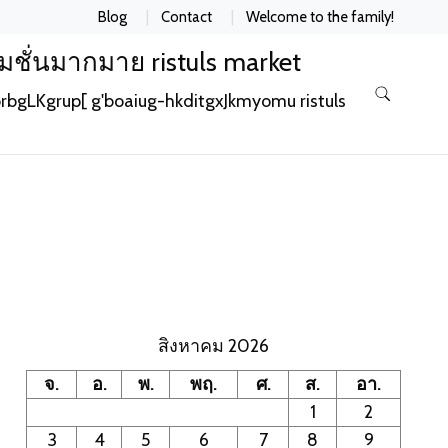
Blog
Contact
Welcome to the family!
ชั่นมากมาย ristuls market
rbgLKgrup[ g'boaiug-hkditgxJkmyomu ristuls
สิงหาคม 2026
จ.
อ.
พ.
พฤ.
ศ.
ส.
อา.
1
2
3
4
5
6
7
8
9