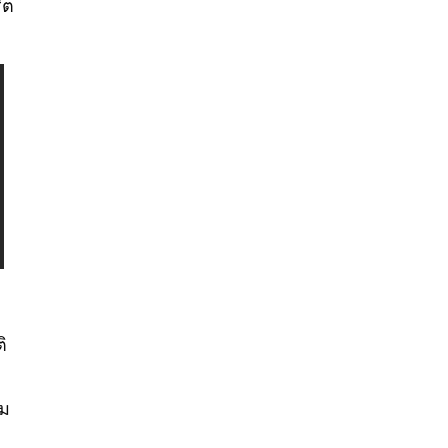
ีต
ิ
กม