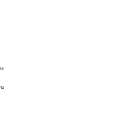
จะ
ืน