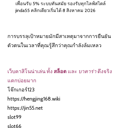
เพื่อนรับ 5% ระบบทันสมัย รองรับทุกไลฟ์สไตล์
jinda55 คลิกเดียวเริ่มได้ 8 สิงหาคม 2026
การบรรลุเป้าหมายมักมีสาเหตุมาจากการยืนยัน
ตัวตนในเวลาที่คุณรู้สึกว่าคุณกำลังล้มเหลว
เว็บคาสิโนน่าเล่น ทั้ง
สล็อต
และ
บาคาร่า
ตึงจริง
แตกบ่อยมาก
โจ๊กเกอร์123
https://hengjing168.wiki
https://jin55.net
slot99
slot66