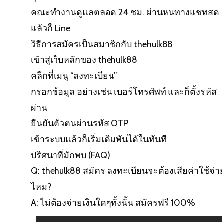
คณะทำงานดูแลตลอด 24 ชม. ผ่านหนทางแชทสด
แล้วก็ Line
วิธีการสมัครเป็นสมาชิกกับ thehulk88
เข้าสู่เว็บหลักของ thehulk88
คลิกที่เมนู “ลงทะเบียน”
กรอกข้อมูล อย่างเช่น เบอร์โทรศัพท์ และก็ตั้งรหัส
ผ่าน
ยืนยันตัวตนผ่านรหัส OTP
เข้าระบบแล้วก็เริ่มเดิมพันได้ในทันที
ปริศนาที่มักพบ (FAQ)
Q:
thehulk88 สมัคร
ลงทะเบียนจะต้องเสียค่าใช้จ่า
ไหม?
A: ไม่ต้องจ่ายเงินใดๆทั้งนั้น สมัครฟรี 100%