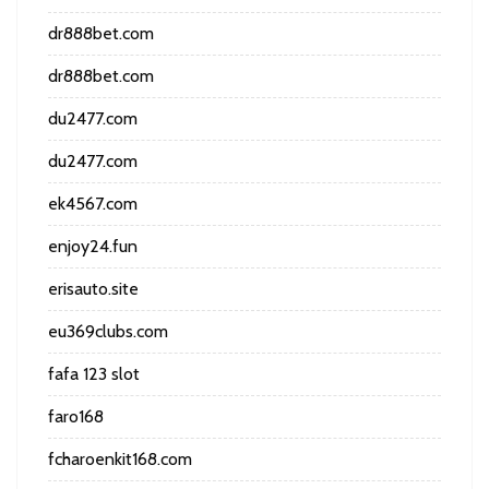
dr888bet.com
dr888bet.com
du2477.com
du2477.com
ek4567.com
enjoy24.fun
erisauto.site
eu369clubs.com
fafa 123 slot
faro168
fcharoenkit168.com