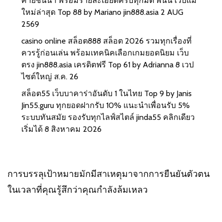
ค่ายชั้นนำ พร้อมรายละเอียดครบทุกมิติ พนัน เว็บแม่
ใหม่ล่าสุด Top 88 by Mariano jin888.asia 2 AUG
2569
casino online สล็อต888 สล็อต 2026 รวมทุกเรื่องที่
ควรรู้ก่อนเล่น พร้อมเทคนิคเลือกเกมยอดนิยม เว็บ
ตรง jin888.asia เครดิตฟรี Top 61 by Adrianna 8 เวป
ไซต์ใหญ่ ส.ค. 26
สล็อต55 เว็บบาคาร่าอันดับ 1 ในไทย Top 9 by Janis
Jin55.guru ทุกยอดฝากรับ 10% แนะนำเพื่อนรับ 5%
ระบบทันสมัย รองรับทุกไลฟ์สไตล์ jinda55 คลิกเดียว
เริ่มได้ 8 สิงหาคม 2026
การบรรลุเป้าหมายมักมีสาเหตุมาจากการยืนยันตัวตน
ในเวลาที่คุณรู้สึกว่าคุณกำลังล้มเหลว