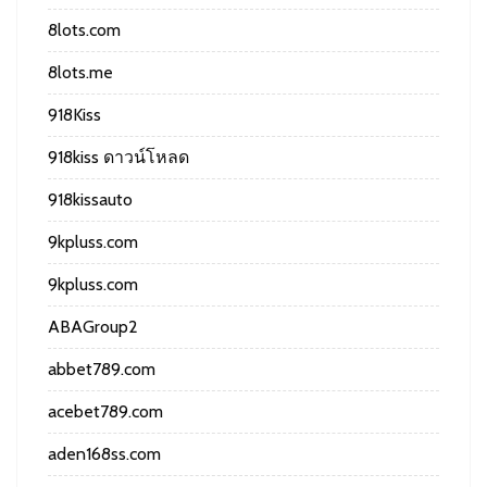
8lots.com
8lots.me
918Kiss
918kiss ดาวน์โหลด
918kissauto
9kpluss.com
9kpluss.com
ABAGroup2
abbet789.com
acebet789.com
aden168ss.com