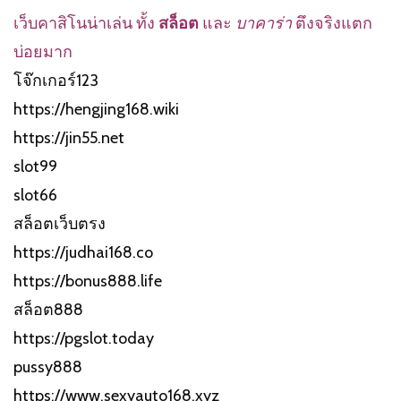
เว็บคาสิโนน่าเล่น ทั้ง
สล็อต
และ
บาคาร่า
ตึงจริงแตก
บ่อยมาก
โจ๊กเกอร์123
https://hengjing168.wiki
https://jin55.net
slot99
slot66
สล็อตเว็บตรง
https://judhai168.co
https://bonus888.life
สล็อต888
https://pgslot.today
pussy888
https://www.sexyauto168.xyz