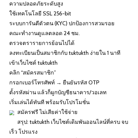
ความปลอดภัยระดับสูง
ใช้เทคโนโลยี SSL 256-bit
ระบบการันตีตัวตน (KYC) ปกป้องการสวมรอย
คณะทำงานดูแลตลอด 24 ชม.
ตรวจตรารายการย้อนไปได้
ลงทะเบียนเป็นสมาชิกกับ tuktukth ง่ายใน 1 นาที
เข้าเว็บไซต์ tuktukth
คลิก “สมัครสมาชิก”
กรอกเบอร์โทรศัพท์ → ยืนยันรหัส OTP
ตั้งรหัสผ่าน แล้วก็ผูกบัญชีธนาคาร/วอเลท
เริ่มเล่นได้ทันที พร้อมรับโปรโมชั่น
สมัครฟรี ไม่เสียค่าใช้จ่าย
สรุป: tuktukth เว็บไซต์เดิมพันออนไลน์ที่ครบ จบ
เร็ว โปรแรง