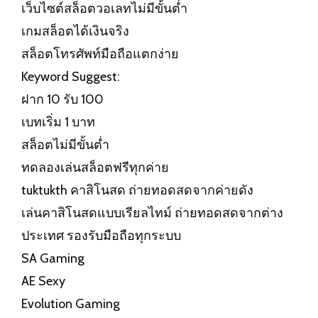
เว็บไซต์สล็อตวอเลทไม่มีขั้นต่ำ
เกมสล็อตได้เงินจริง
สล็อตโทรศัพท์มือถือแตกง่าย
Keyword Suggest:
ฝาก 10 รับ 100
เบทเริ่ม 1 บาท
สล็อตไม่มีขั้นต่ำ
ทดลองเล่นสล็อตฟรีทุกค่าย
tuktukth คาสิโนสด ถ่ายทอดสดจากค่ายดัง
เล่นคาสิโนสดแบบเรียลไทม์ ถ่ายทอดสดจากต่าง
ประเทศ รองรับมือถือทุกระบบ
SA Gaming
AE Sexy
Evolution Gaming