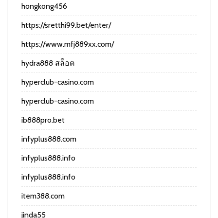
hongkong456
https://sretthi99.bet/enter/
https://www.mfj889xx.com/
hydra888 สล็อต
hyperclub-casino.com
hyperclub-casino.com
ib888pro.bet
infyplus888.com
infyplus888.info
infyplus888.info
item388.com
jinda55