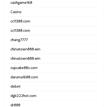
cashgame168
Casino
cc11388.com
cc11388.com
chang7777
chinatown888.win
chinatown888.win
cupcake88x.com
daruma1688.com
debet
dgb222hot.com
dr888