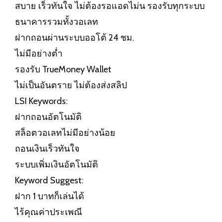
สบาย เร็วทันใจ ไม่ต้องรอแอดไม่น รองรับทุกระบบ
ธนาคารรวมทั้งวอเลท
ฝากถอนผ่านระบบออโต้ 24 ชม.
ไม่มีอย่างต่ำ
รองรับ TrueMoney Wallet
ไม่เป็นอันตราย ไม่ต้องส่งสลิป
LSI Keywords:
ฝากถอนอัตโนมัติ
สล็อตวอเลทไม่มีอย่างน้อย
ถอนเงินเร็วทันใจ
ระบบเพิ่มเงินอัตโนมัติ
Keyword Suggest:
ฝาก 1 บาทก็เล่นได้
ไร้คุณค่าประเพณี