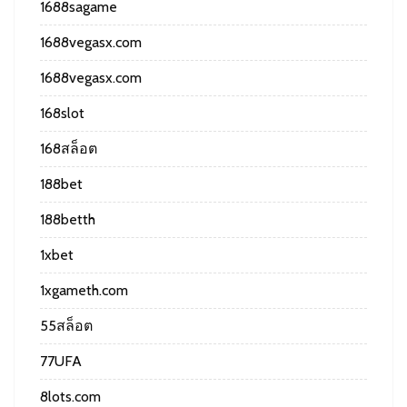
1688sagame
1688vegasx.com
1688vegasx.com
168slot
168สล็อต
188bet
188betth
1xbet
1xgameth.com
55สล็อต
77UFA
8lots.com