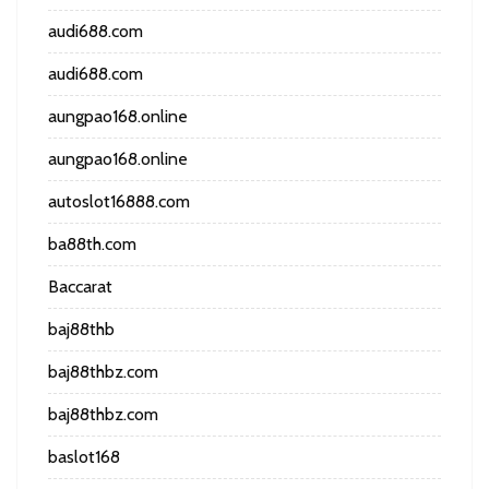
audi688.com
audi688.com
aungpao168.online
aungpao168.online
autoslot16888.com
ba88th.com
Baccarat
baj88thb
baj88thbz.com
baj88thbz.com
baslot168