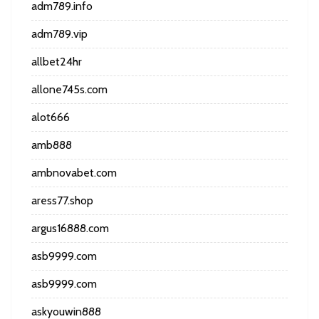
adm789.info
adm789.vip
allbet24hr
allone745s.com
alot666
amb888
ambnovabet.com
aress77.shop
argus16888.com
asb9999.com
asb9999.com
askyouwin888