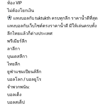
ห้อง VIP
ไม่ต้องโยกเงิน
แทงบอลกับ tuktukth ครบทุกลีก ราคาน้ำดีที่สุด
แทงบอลกับเว็บไซต์ตรงราคาน้ำดี มีให้เล่นครบทั้ง
ลีกไทยแล้วก็ต่างประเทศ
พรีเมียร์ลีก
ลาลีกา
บุนเดสลีกา
ไทยลีก
ยูฟ่าแชมเปียนส์ลีก
บอลโลก / บอลยูโร
จำพวกพนัน:
บอลเต็ง
บอลสเต็ป