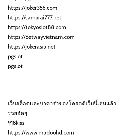
https://joker356.com
https://samurai777.net
https://tokyoslot88.com
https://betwayvietnam.com
https://jokerasia.net
pgslot
pgslot
เว็บสล็อตและบาคาร่าของโครตดีเว็บนี้เล่นแล้ว
รวยจัดๆ
918kiss
https://www.madoohd.com