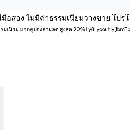
ือสอง ไม่มีค่าธรรมเนียมวางขาย โปรโม
รรมเนียม แจกคูปองส่วนลด สูงสุด 90% l,y8i;yoouhiy[lbmTb