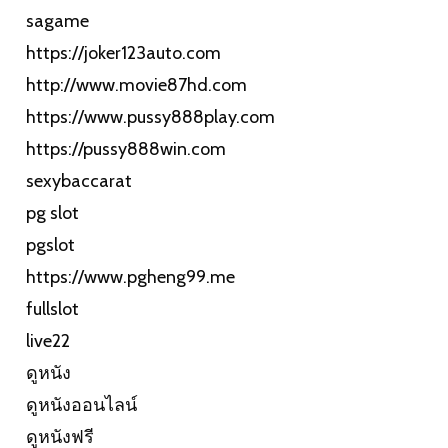
sagame
https://joker123auto.com
http://www.movie87hd.com
https://www.pussy888play.com
https://pussy888win.com
sexybaccarat
pg slot
pgslot
https://www.pgheng99.me
fullslot
live22
ดูหนัง
ดูหนังออนไลน์
ดูหนังฟรี