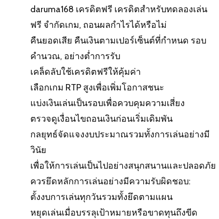
daruma168 เครดิตฟรี เครดิตสำหรับทดลองเล่น
ฟรี จำกัดเกม, ถอนผลกำไรได้หรือไม่
คืนยอดเสีย คืนเงินตามเปอร์เซ็นต์ที่กำหนด รอบ
คำนวณ, อย่างต่ำการรับ
เคล็ดลับใช้เครดิตฟรีให้คุ้มค่า
เลือกเกม RTP สูงเพื่อเพิ่มโอกาสชนะ
แบ่งเงินเล่นเป็นรอบเพื่อควบคุมความเสี่ยง
ตรวจดูเงื่อนไขถอนเงินก่อนเริ่มเดิมพัน
กลยุทธ์จัดแจงงบประมาณรวมทั้งการเล่นอย่างมี
วินัย
เพื่อให้การเล่นเป็นไปอย่างสนุกสนานและปลอดภัย
ควรยึดหลักการเล่นอย่างมีความรับผิดชอบ:
ตั้งงบการเล่นทุกวันรวมทั้งยึดตามแผน
หยุดเล่นเมื่อบรรลุเป้าหมายหรือขาดทุนถึงขีด