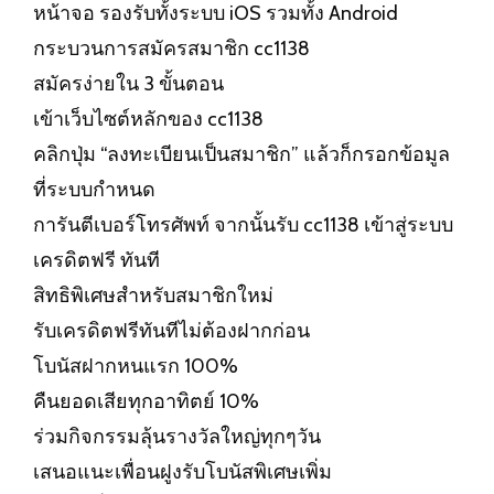
หน้าจอ รองรับทั้งระบบ iOS รวมทั้ง Android
กระบวนการสมัครสมาชิก cc1138
สมัครง่ายใน 3 ขั้นตอน
เข้าเว็บไซต์หลักของ cc1138
คลิกปุ่ม “ลงทะเบียนเป็นสมาชิก” แล้วก็กรอกข้อมูล
ที่ระบบกำหนด
การันตีเบอร์โทรศัพท์ จากนั้นรับ
cc1138 เข้าสู่ระบบ
เครดิตฟรี ทันที
สิทธิพิเศษสำหรับสมาชิกใหม่
รับเครดิตฟรีทันทีไม่ต้องฝากก่อน
โบนัสฝากหนแรก 100%
คืนยอดเสียทุกอาทิตย์ 10%
ร่วมกิจกรรมลุ้นรางวัลใหญ่ทุกๆวัน
เสนอแนะเพื่อนฝูงรับโบนัสพิเศษเพิ่ม