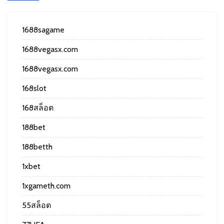
1688sagame
1688vegasx.com
1688vegasx.com
168slot
168สล็อต
188bet
188betth
1xbet
1xgameth.com
55สล็อต