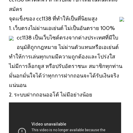
สมัคร
จุดแข็งของ cc1138 ที่ทำให้เป็นที่นิยมสูง
1. เว็บตรงไม่ผ่านเอเย่นต์ ไม่เป็นอันตราย 100%
cc1138 เป็นเว็บไซต์ตรงจากต่างประเทศที่มีใบ
อนุมัติถูกกฎหมาย ไม่ผ่านตัวแทนหรือเอเย่นต์
ทำให้การเล่นทุกเกมมีความถูกต้องและโปร่งใส
ไม่มีการล็อกยูส หรือปรับอัตราชนะ สมาชิกทุกท่าน
มั่นอกมั่นใจได้ว่าทุกการฝากถอนจะได้รับเงินจริง
แน่นอน
2. ระบบฝากถอนออโต้ ไม่มีอย่างน้อย