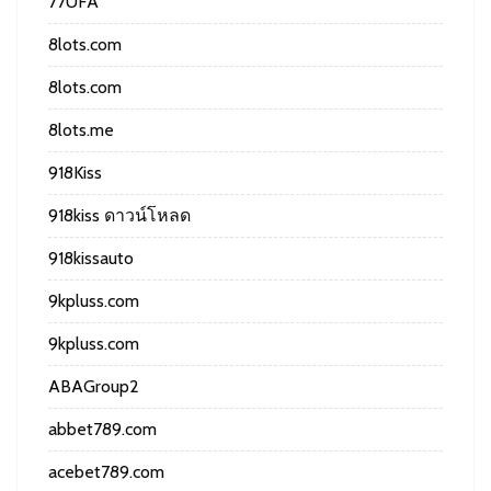
77UFA
8lots.com
8lots.com
8lots.me
918Kiss
918kiss ดาวน์โหลด
918kissauto
9kpluss.com
9kpluss.com
ABAGroup2
abbet789.com
acebet789.com