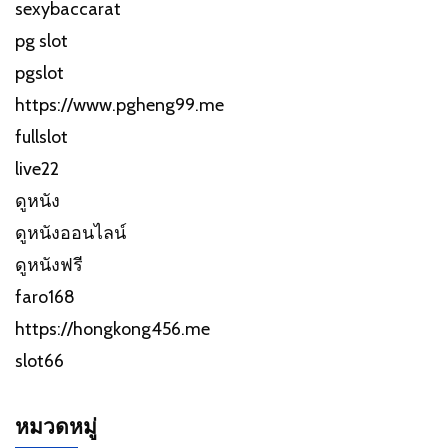
sexybaccarat
pg slot
pgslot
https://www.pgheng99.me
fullslot
live22
ดูหนัง
ดูหนังออนไลน์
ดูหนังฟรี
faro168
https://hongkong456.me
slot66
หมวดหมู่