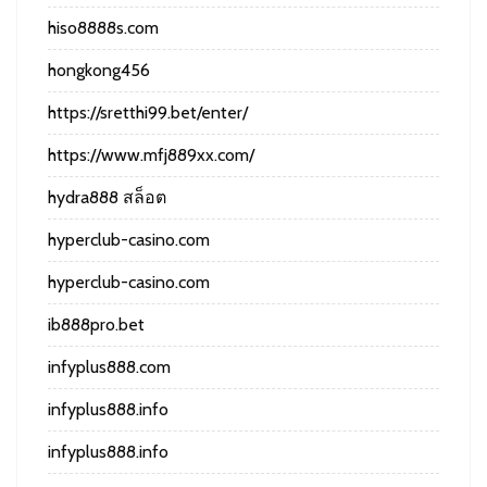
hiso8888s.com
hongkong456
https://sretthi99.bet/enter/
https://www.mfj889xx.com/
hydra888 สล็อต
hyperclub-casino.com
hyperclub-casino.com
ib888pro.bet
infyplus888.com
infyplus888.info
infyplus888.info