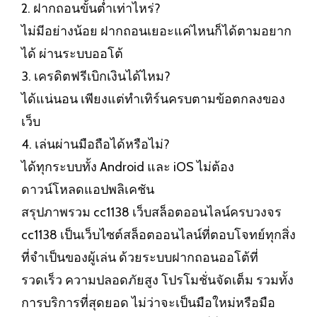
2. ฝากถอนขั้นต่ำเท่าไหร่?
ไม่มีอย่างน้อย ฝากถอนเยอะแค่ไหนก็ได้ตามอยาก
ได้ ผ่านระบบออโต้
3. เครดิตฟรีเบิกเงินได้ไหม?
ได้แน่นอน เพียงแต่ทำเทิร์นครบตามข้อตกลงของ
เว็บ
4. เล่นผ่านมือถือได้หรือไม่?
ได้ทุกระบบทั้ง Android และ iOS ไม่ต้อง
ดาวน์โหลดแอปพลิเคชัน
สรุปภาพรวม cc1138 เว็บสล็อตออนไลน์ครบวงจร
cc1138 เป็นเว็บไซต์สล็อตออนไลน์ที่ตอบโจทย์ทุกสิ่ง
ที่จำเป็นของผู้เล่น ด้วยระบบฝากถอนออโต้ที่
รวดเร็ว ความปลอดภัยสูง โปรโมชั่นจัดเต็ม รวมทั้ง
การบริการที่สุดยอด ไม่ว่าจะเป็นมือใหม่หรือมือ