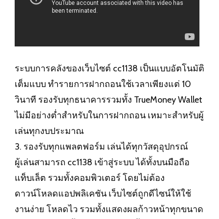
ระบบการคลังของเว็บไซต์ cc1138 เป็นแบบอัตโนมัติ
เต็มแบบ ทำรายการฝากถอนใช้เวลาเพียงแต่ 10
วินาที รองรับทุกธนาคารรวมทั้ง TrueMoney Wallet
ไม่มีอย่างต่ำสำหรับในการฝากถอน เหมาะสำหรับผู้
เล่นทุกงบประมาณ
3. รองรับทุกแพลตฟอร์ม เล่นได้ทุกวัสดุอุปกรณ์
ผู้เล่นสามารถ cc1138 เข้าสู่ระบบ ได้ทั้งบนมือถือ
แท็บเล็ต รวมทั้งคอมพิวเตอร์ โดยไม่ต้อง
ดาวน์โหลดแอปพลิเคชัน เว็บไซต์ถูกดีไซน์ให้ใช้
งานง่าย โหลดไว รวมทั้งแสดงผลก้าวหน้าทุกขนาด