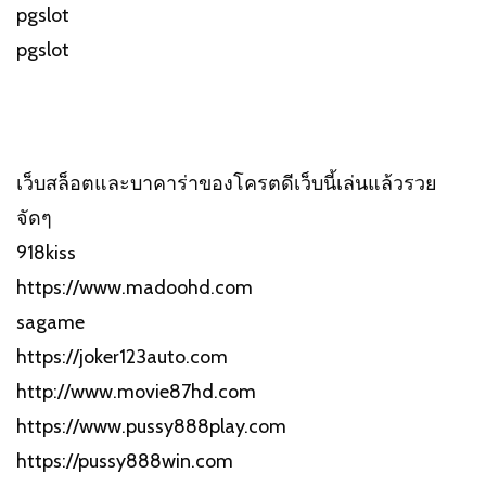
pgslot
pgslot
เว็บสล็อตและบาคาร่าของโครตดีเว็บนี้เล่นแล้วรวย
จัดๆ
918kiss
https://www.madoohd.com
sagame
https://joker123auto.com
http://www.movie87hd.com
https://www.pussy888play.com
https://pussy888win.com