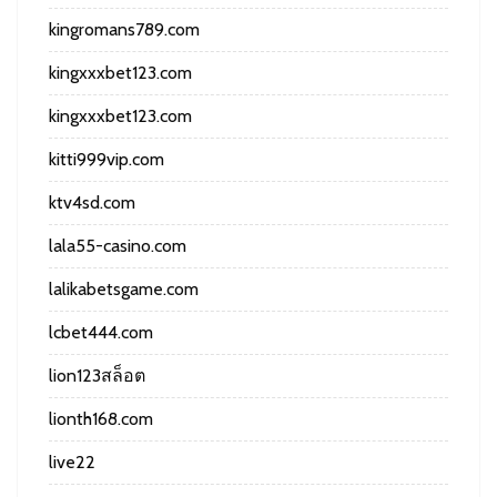
kingromans789.com
kingxxxbet123.com
kingxxxbet123.com
kitti999vip.com
ktv4sd.com
lala55-casino.com
lalikabetsgame.com
lcbet444.com
lion123สล็อต
lionth168.com
live22