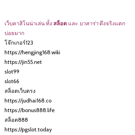
เว็บคาสิโนน่าเล่น ทั้ง
สล็อต
และ
บาคาร่า
ตึงจริงแตก
บ่อยมาก
โจ๊กเกอร์123
https://hengjing168.wiki
https://jin55.net
slot99
slot66
สล็อตเว็บตรง
https://judhai168.co
https://bonus888.life
สล็อต888
https://pgslot.today