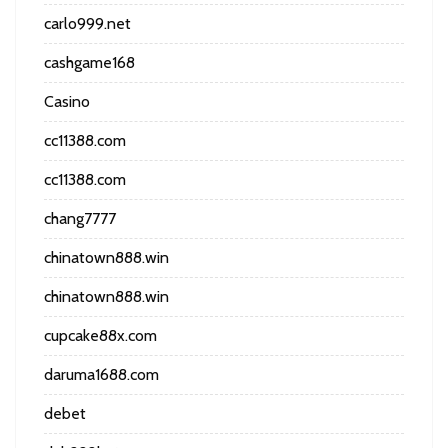
carlo999.net
cashgame168
Casino
cc11388.com
cc11388.com
chang7777
chinatown888.win
chinatown888.win
cupcake88x.com
daruma1688.com
debet