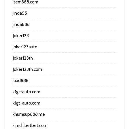
item388.com
jinda55
jinda888
Joker123
joker123auto
Joker123th
Joker123th.com
juad888
k1gt-auto.com
k1gt-auto.com
khumsup888.me
kimchibetbet.com