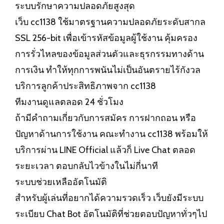
ระบบรักษาความปลอดภัยสูงสุด
เว็บ cc1138 ใช้มาตรฐานความปลอดภัยระดับสากล
SSL 256-bit เพื่อเข้ารหัสข้อมูลผู้ใช้งาน คุ้มครอง
การรั่วไหลของข้อมูลส่วนตัวและธุรกรรมทางด้าน
การเงิน ทำให้ทุกการพนันไม่เป็นอันตรายไร้กังวล
บริการลูกค้าประสิทธิภาพจาก cc1138
ทีมงานดูแลตลอด 24 ชั่วโมง
ถ้ามีคำถามเกี่ยวกับการสมัคร การฝากถอน หรือ
ปัญหาด้านการใช้งาน คณะทำงาน cc1138 พร้อมให้
บริการผ่าน LINE Official แล้วก็ Live Chat ตลอด
ระยะเวลา ตอบกลับไวข้างในไม่กี่นาที
ระบบช่วยเหลืออัตโนมัติ
สำหรับผู้เล่นที่อยากได้ความรวดเร็ว เว็บยังมีระบบ
ระเบียบ Chat Bot อัตโนมัติที่ช่วยตอบปัญหาทั่วๆไป