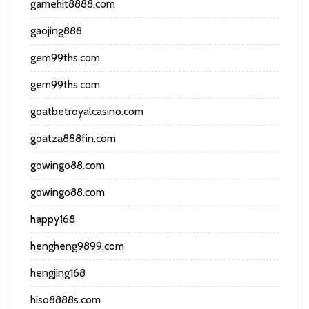
gamehit8888.com
gaojing888
gem99ths.com
gem99ths.com
goatbetroyalcasino.com
goatza888fin.com
gowingo88.com
gowingo88.com
happy168
hengheng9899.com
hengjing168
hiso8888s.com