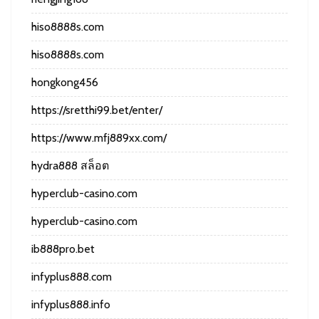
hiso8888s.com
hiso8888s.com
hongkong456
https://sretthi99.bet/enter/
https://www.mfj889xx.com/
hydra888 สล็อต
hyperclub-casino.com
hyperclub-casino.com
ib888pro.bet
infyplus888.com
infyplus888.info