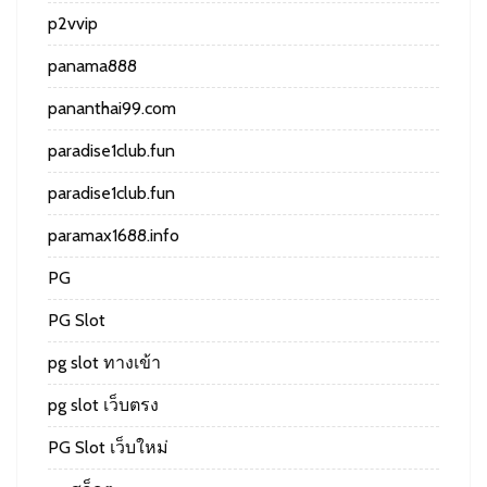
p2vvip
panama888
pananthai99.com
paradise1club.fun
paradise1club.fun
paramax1688.info
PG
PG Slot
pg slot ทางเข้า
pg slot เว็บตรง
PG Slot เว็บใหม่