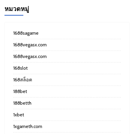
หมวดหมู่
1688sagame
1688vegasx.com
1688vegasx.com
168slot
168สล็อต
188bet
188betth
1xbet
1xgameth.com