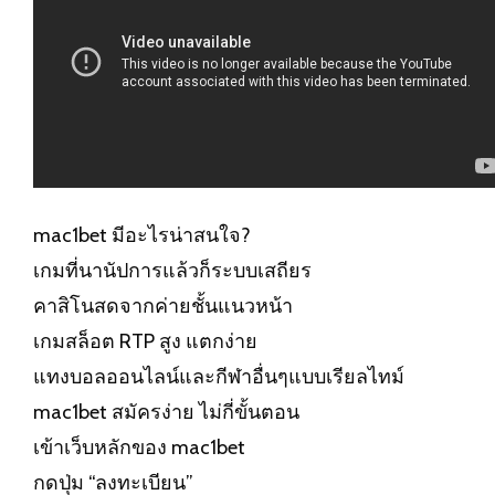
mac1bet มีอะไรน่าสนใจ?
เกมที่นานัปการแล้วก็ระบบเสถียร
คาสิโนสดจากค่ายชั้นแนวหน้า
เกมสล็อต RTP สูง แตกง่าย
แทงบอลออนไลน์และกีฬาอื่นๆแบบเรียลไทม์
mac1bet สมัครง่าย ไม่กี่ขั้นตอน
เข้าเว็บหลักของ mac1bet
กดปุ่ม “ลงทะเบียน”