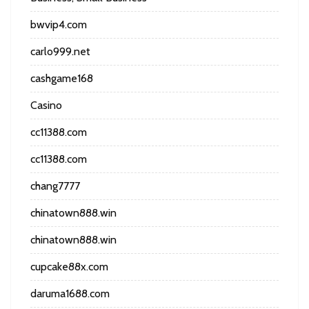
bwvip4.com
carlo999.net
cashgame168
Casino
cc11388.com
cc11388.com
chang7777
chinatown888.win
chinatown888.win
cupcake88x.com
daruma1688.com