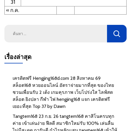
31
« ก.ค.
ค้นหา
สำหรับ:
เรื่องล่าสุด
เครดิตฟรี Hengjing168d.com 28 สิงหาคม 69
สล็อต168 หวยออนไลน์ อัตราจ่ายมากที่สุด ของไทย
ชวนเพื่อนรับ 2 เด้ง เกมคุรภาพ เว็บโปร่งใส ไลฟ์สด
สล็อต ยิงปลา กีฬา ไพ่ hengjing168 แจก เครดิตฟรี
เยอะที่สุด Top 37 by Dawn
Tangtem168 23 ก.ย. 26 tangtem168 คาสิโนครบทุก
ค่าย เข้าเล่นง่าย ฟีลดี สมาชิกใหม่รับ 100% เล่นลื่น
ไม่มีสะดุด การันตี กำไรหลักแสน tangtem168 เข้าให้