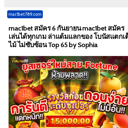
mac1bet789.com
mac1bet สมัคร 6 กันยายน mac1bet สมัคร
เล่นได้ทุกเกม ล่าแต้มแลกของ โบนัสแตกเต
ไม้ ไม่ซับซ้อน Top 65 by Sophia