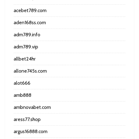
acebet789.com
aden168ss.com
adm789.info
adm789.vip
allbet24hr
allone745s.com
alot666
amb888
ambnovabet.com
aress77.shop
argus16888.com