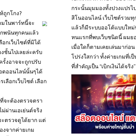
กระนั้นมุมมองทั้งปวงแปรไปต
ให้ถูกโกง?
สิโนออนไลน์ เว็บไซต์รวมทุก
วามในพาร์ทนี้จะ
แล้วก็มีระบบออโต้แบบใหม่ป
ักพนันทุกคนแล้ว
หนแรกที่พบเว็บชนิดนี้ ผมย
ือกเว็บไซต์ที่มิได้
เมื่อใดก็ตามเคยเล่นมาก่อน
งชั้นไปเลยล่ะครับ
โปร่งใสกว่า ทั้งค่ายเกมที่เป็
ครั้งอาจจะถูกปรับ
ที่สำคัญเป็น “เบิกเงินได้จร
็อตออนไลน์นั้นๆได้
รเลือกเว็บไซต์ เลือก
ที่จะต้องตรวจตรา
ไม่ผ่านเอเย่นต์จริง
จจะตรวจดูได้ยาก แต่
บรองจากค่ายเกม