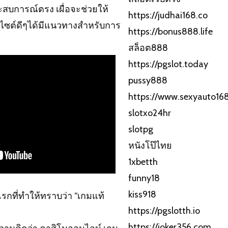
สบการณ์ตรง เผื่อจะช่วยให้
https://judhai168.co
บไซต์ดีๆได้มีแนวทางสำหรับการ
https://bonus888.life
สล็อต888
https://pgslot.today
pussy888
https://www.sexyauto168
slotxo24hr
slotpg
หนังโป๊ไทย
1xbetth
funny18
kiss918
ที่ทำให้ทราบว่า “เกมแท้
https://pgslotth.io
https://joker356.com