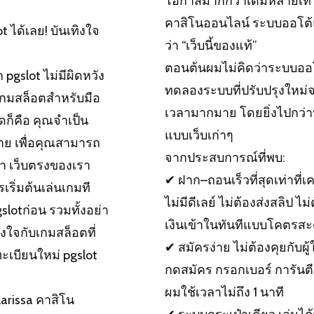
โอกาสมากกว่าเดิมหลายเท่
คาสิโนออนไลน์ ระบบออโต้แบบ
ot ได้เลย! บันเทิงใจ
ว่า “เว็บนี้ของแท้”
ตอนต้นผมไม่คิดว่าระบบออโ
 pgslot ไม่มีผิดหวัง
ทดลองระบบที่ปรับปรุงใหม่จ
นเกมสล็อตสำหรับมือ
เวลามากมาย โดยยิ่งไปกว่าน
ุดก็คือ คุณจำเป็น
แบบเว็บเก่าๆ
ราย เพื่อคุณสามารถ
จากประสบการณ์ที่พบ:
่า เว็บตรงของเรา
✔ ฝาก–ถอนเร็วที่สุดเท่าที่เคย
ริ่มต้นเล่นเกมที
ไม่มีดีเลย์ ไม่ต้องส่งสลิป 
lotก่อน รวมทั้งอย่า
เงินเข้าในทันทีแบบโคตรส
งใจกับเกมสล็อตที่
✔ สมัครง่าย ไม่ต้องคุยกับผู้
ลงทะเบียนใหม่ pgslot
กดสมัคร กรอกเบอร์ การันตี
ผมใช้เวลาไม่ถึง 1 นาที
larissa คาสิโน