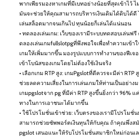
พากเพียรมองหาเกมที่มีเบทอย่างน้อยที่สุดเข้าไว้ ไ
มันจะช่วยให้คุณสามารถบริหารเงินเดิมได้ดิบได้ดี
เล่นสล็อตมากจนเกินไป ทุนน้อยก็เล่นได้แน่นอน
• ทดลองเล่นเกม: เว็บของเรามีระบบทดสอบเล่นฟร
ดลองเล่นเกมfullslotpgที่พึงพอใจเพื่อทำความเข้
เกมให้เพิ่มมากขึ้น มองรูปแบบการทำงานของฟีเจอร
เข้าโบนัสของเกมโดยไม่ต้องใช้เงินจริง
• เลือกเกม RTP สูง: เกมPgslotที่ดีควรจะมีค่า RTP ส
ช่วยลดความเสี่ยงในการเล่นเกมให้ท่านเป็นอย่าง
เกมpgslotจาก pg ที่มีค่า RTP สูงขึ้นยิ่งกว่า 96% แค่นั
ทางในการเอาชนะได้มากขึ้น
• ใช้โปรโมชั่นเข้าช่วย: เว็บตรงของเรามีโปรโมชั
สามารถช่วยซัพพอร์ตเงินทุนให้กับคุณ ถ้าคุณพึ่งส
pgslot
เสนอแนะให้รับโปรโมชั่นสมาชิกใหม่ก่อนเลย