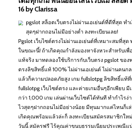
เต็มทุกเกม พนันออนไลน์ เว็บแม่ สล็อต
16 by Clarissa
pgslot สล็อตเว็บตรงไม่ผ่านเอเย่นต์ที่ดีที่สุด ทำ
สุดๆฝากถอนไม่มีอย่างต่ำ ลงทะเบียนเลย!
Pgslot เว็บไซต์ตรงไม่ผ่านเอเย่นต์ที่เหมาะสมที่สุด
ในขณะนี้! ถ้าเกิดคุณกำลังมองหาจังหวะสำหรับเพื
แท้จริง มาทดลองใช้บริการกับเว็บตรง pgslot ของพ
ตรงลิขสิทธิ์แท้ 100% ไม่ผ่านเอเย่นต์ ไม่ผ่านคน
แล้วก็ความปลอดภัยสูง เกม fullslotpg ลิขสิทธิ์แท้ท
fullslotpg เว็บไซต์ตรง และค่ายเกมอื่นๆอีกเพียบ มี
กว่า 1,000 เกม เล่นผ่านเว็บไซต์ได้ทันที ทำกำไรง่
ไวสุดๆฝากถอนไม่มีอย่างน้อย มีทุนมากแค่ไหนก็เล่
เกิดคุณพร้อมแล้วล่ะก็ ลงทะเบียนสมัครสมาชิกใหม
วันนี้ สมัครฟรี ไร้คุณค่าขนบธรรมเนียมประเพณีแ