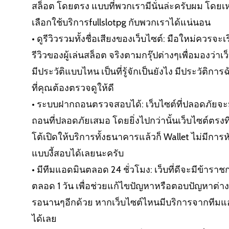
สล็อต โดยตรง แบบที่พวกเรามีนั่นล่ะครับผม โดยเห
เลือกใช้บริการfullslotpg กับพวกเราได้แน่นอน
• ดูรีวิวรวมทั้งชื่อเสียงของเว็บไซต์: มือใหม่ควรจะ
รีวิวของผู้เล่นสล็อต จริงตามกรุ๊ปต่างๆเพื่อมองว่าเว็
มีประวัติแบบไหน เป็นที่รู้จักเป็นยังไง มีประวัติการฉ
ที่คุณต้องตรวจดูให้ดี
• ระบบฝากถอนตรวจสอบได้: เว็บไซต์ที่ปลอดภัย
ถอนที่ปลอดภัยเสมอ โดยยิ่งไปกว่านั้นเว็บไซต์ตร
โต้เปิดให้บริการทั้งธนาคารแล้วก็ Wallet ไม่มีกา
แบบงี้สอบได้เลยนะครับ
• มีทีมแอดมินตลอด 24 ชั่วโมง: เว็บที่ดีจะมีข้าร
ตลอด 1 วัน เพื่อช่วยแก้ไขปัญหาหรือตอบปัญหาต่างๆไ
รอนานๆอีกด้วย หากเว็บไซต์ไหนมีบริการจากทีมแอ
ได้เลย