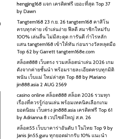
hengjing168 แจก เครดิตฟรี เยอะที่สุด Top 37
by Dawn
Tangtem168 23 ก.ย. 26 tangtem168 คาสิโน
ง
ครบทุกค่าย เข้าเล่นง่าย ฟีลดี สมาชิกใหม่รับ
100% เล่นลื่น ไม่มีสะดุด การันตี กำไรหลัก
แสน tangtem168 เข้าให้ทัน ก่อนรางวัลหลุดมือ
Top 62 by Garrett tangtem168e.com
สล็อต888 เว็บตรง รวมสล็อตน่าเล่น 2026 เกม
ดังจากค่ายชั้นนำ พร้อมรายละเอียดครบทุกมิติ
พนัน เว็บแม่ ใหม่ล่าสุด Top 88 by Mariano
jin888.asia 2 AUG 2569
casino online สล็อต888 สล็อต 2026 รวมทุก
เรื่องที่ควรรู้ก่อนเล่น พร้อมเทคนิคเลือกเกม
ยอดนิยม เว็บตรง jin888.asia เครดิตฟรี Top 61
by Adrianna 8 เวปไซต์ใหญ่ ส.ค. 26
สล็อต55 เว็บบาคาร่าอันดับ 1 ในไทย Top 9 by
Janis Jin55.guru ทุกยอดฝากรับ 10% แนะนำ