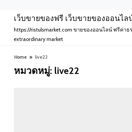
เว็บขายของฟรี เว็บขายของออนไลน์ม
https://ristulsmarket.com ขายของออนไลน์ ฟรีค่าธ
extraordinary market
Home
live22
หมวดหมู่:
live22