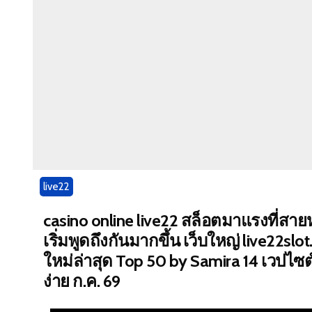
live22
casino online live22 สล็อตมาแรงที่สาย
เริ่มพูดถึงกันมากขึ้น เว็บใหญ่ live22slot.
ใหม่ล่าสุด Top 50 by Samira 14 เวปไซ
ง่าย ก.ค. 69