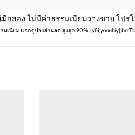
ือสอง ไม่มีค่าธรรมเนียมวางขาย โปรโม
รรมเนียม แจกคูปองส่วนลด สูงสุด 90% l,y8i;yoouhiy[lbmTb