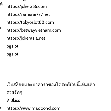
ห้
https://joker356.com
https://samurai777.net
https://tokyoslot88.com
ส
https://betwayvietnam.com
https://jokerasia.net
pgslot
pgslot
เว็บสล็อตและบาคาร่าของโครตดีเว็บนี้เล่นแล้ว
รวยจัดๆ
918kiss
ด
https://www.madoohd.com