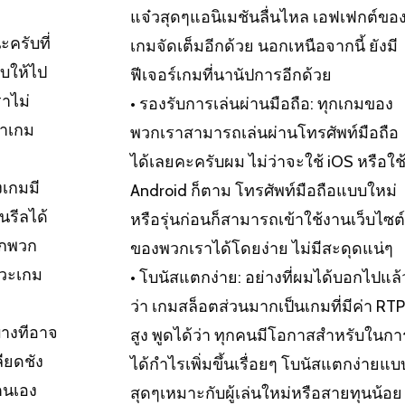
แจ๋วสุดๆแอนิเมชันลื่นไหล เอฟเฟกต์ขอ
ครับที่
เกมจัดเต็มอีกด้วย นอกเหนือจากนี้ ยังมี
บให้ไป
ฟีเจอร์เกมที่นานัปการอีกด้วย
าไม่
• รองรับการเล่นผ่านมือถือ: ทุกเกมของ
่าเกม
พวกเราสามารถเล่นผ่านโทรศัพท์มือถือ
ได้เลยคะครับผม ไม่ว่าจะใช้ iOS หรือใช
งเกมมี
Android ก็ตาม โทรศัพท์มือถือแบบใหม่
นรีลได้
หรือรุ่นก่อนก็สามารถเข้าใช้งานเว็บไซต์
ากพวก
ของพวกเราได้โดยง่าย ไม่มีสะดุดแน่ๆ
งหวะเกม
• โบนัสแตกง่าย: อย่างที่ผมได้บอกไปแล้
ว่า เกมสล็อตส่วนมากเป็นเกมที่มีค่า RTP
บางทีอาจ
สูง พูดได้ว่า ทุกคนมีโอกาสสำหรับในกา
ียดชัง
ได้กำไรเพิ่มขึ้นเรื่อยๆ โบนัสแตกง่ายแบ
บตนเอง
สุดๆเหมาะกับผู้เล่นใหม่หรือสายทุนน้อย