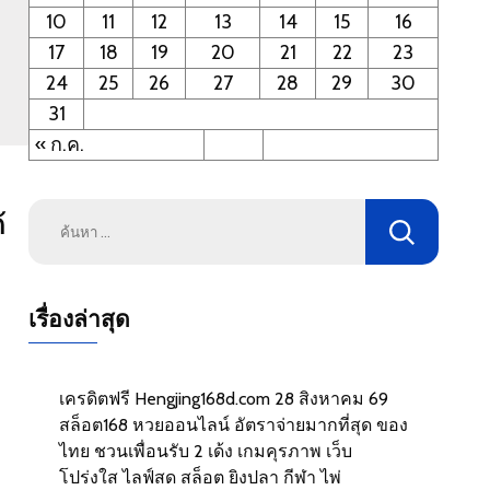
10
11
12
13
14
15
16
17
18
19
20
21
22
23
24
25
26
27
28
29
30
31
« ก.ค.
ค้นหา
้
สำหรับ:
เรื่องล่าสุด
เครดิตฟรี Hengjing168d.com 28 สิงหาคม 69
สล็อต168 หวยออนไลน์ อัตราจ่ายมากที่สุด ของ
ไทย ชวนเพื่อนรับ 2 เด้ง เกมคุรภาพ เว็บ
โปร่งใส ไลฟ์สด สล็อต ยิงปลา กีฬา ไพ่