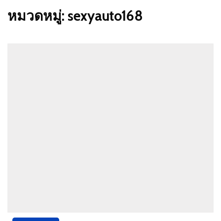
หมวดหมู่:
sexyauto168