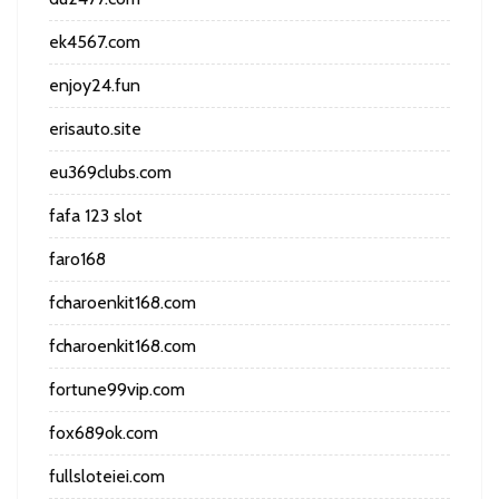
ek4567.com
enjoy24.fun
erisauto.site
eu369clubs.com
fafa 123 slot
faro168
fcharoenkit168.com
fcharoenkit168.com
fortune99vip.com
fox689ok.com
fullsloteiei.com