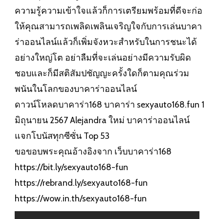
ความรู้ความเข้าใจแล้วก็การเตรียมพร้อมที่ดีจะก่อ
ให้คุณสามารถเพลิดเพลินเจริญใจกับการเล่นบาคา
ร่าออนไลน์แล้วก็เพิ่มจังหวะสำหรับในการชนะได้
อย่างใหญ่โต อย่าลืมที่จะเล่นอย่างมีความรับผิด
ชอบและก็มีสติสัมปชัญญะครั้งใดก็ตามคุณร่วม
พนันในโลกของบาคาร่าออนไลน์
ดาวน์โหลดบาคาร่า168 บาคาร่า
sexyauto168
.fun 1
มิถุนายน 2567 Alejandra ใหม่ บาคาร่าออนไลน์
แจกโบนัสทุกซีซั่น Top 53
ขอขอบพระคุณอ้างอิงจาก
เว็บบาคาร่า168
https://bit.ly/sexyauto168-fun
https://rebrand.ly/sexyauto168-fun
https://wow.in.th/sexyauto168-fun