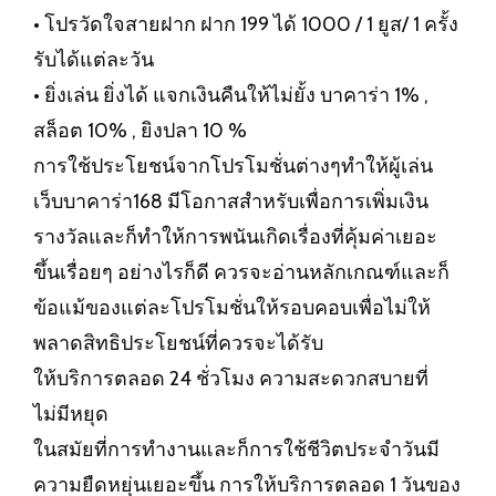
• โปรวัดใจสายฝาก ฝาก 199 ได้ 1000 / 1 ยูส/ 1 ครั้ง
รับได้แต่ละวัน
• ยิ่งเล่น ยิ่งได้ แจกเงินคืนให้ไม่ยั้ง บาคาร่า 1% ,
สล็อต 10% , ยิงปลา 10 %
การใช้ประโยชน์จากโปรโมชั่นต่างๆทำให้ผู้เล่น
เว็บบาคาร่า168 มีโอกาสสำหรับเพื่อการเพิ่มเงิน
รางวัลและก็ทำให้การพนันเกิดเรื่องที่คุ้มค่าเยอะ
ขึ้นเรื่อยๆ อย่างไรก็ดี ควรจะอ่านหลักเกณฑ์และก็
ข้อแม้ของแต่ละโปรโมชั่นให้รอบคอบเพื่อไม่ให้
พลาดสิทธิประโยชน์ที่ควรจะได้รับ
ให้บริการตลอด 24 ชั่วโมง ความสะดวกสบายที่
ไม่มีหยุด
ในสมัยที่การทำงานและก็การใช้ชีวิตประจำวันมี
ความยืดหยุ่นเยอะขึ้น การให้บริการตลอด 1 วันของ