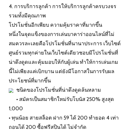
4. การบริการลูกค้า การให้บริการลูกค้าครบวงจร
รวมทั้งมีคุณภาพ
โปรโมชั่นอีกเพียบ ความคุ้มราคาที่มากขึ้น
หนึ่งในจุดแข็งของการเล่นบาคาร่าออนไลน์ที่ไม่
สมควรละเลยคือโปรโมชั่นที่นานาประการ เว็บไซต์
ศูนย์รวมทุกค่ายในเว็บไซต์เดียวชอบมีโปรโมชั่นที่
น่าดึงดูดและคุ้มมอบให้กับผู้เล่น ทำให้การเล่นเกม
นี้ไม่เพียงแค่เบิกบาน แต่ยังมีโอกาสในการรับผล
ประโยชน์ที่มากขึ้น
ชนิดของโปรโมชั่นที่น่าดึงดูดล้นหลาม
• สมัครเป็นสมาชิกใหม่รับโบนัส 250% สูงสุด
1,000
• ทุนน้อย สายสล็อต ฝาก 59 ได้ 200 ทำยอด 4 เท่า
ถอนได้ 200 ซื้อฟรีสปินได้ ไม่จำกัด