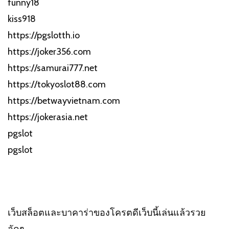
funny18
kiss918
https://pgslotth.io
https://joker356.com
https://samurai777.net
https://tokyoslot88.com
https://betwayvietnam.com
https://jokerasia.net
pgslot
pgslot
เว็บสล็อตและบาคาร่าของโครตดีเว็บนี้เล่นแล้วรวย
จัดๆ