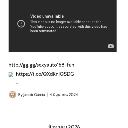
http://gg.gg/sexyauto168-fun
https://t.co/QXdKnIQSDG
…
By
Jacob Garcia
4 มิถุนายน 2024
สิงหาคม 2026