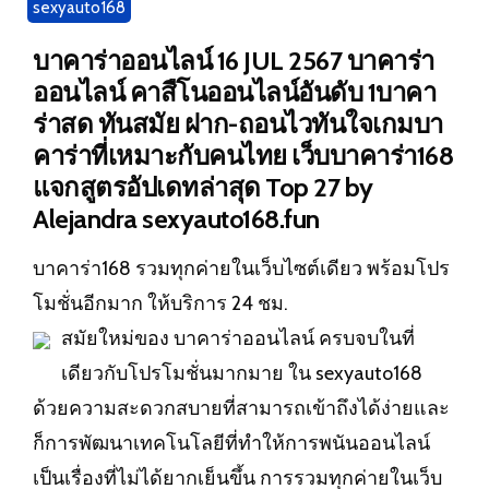
sexyauto168
บาคาร่าออนไลน์ 16 JUL 2567 บาคาร่า
ออนไลน์ คาสืโนออนไลน์อันดับ 1บาคา
ร่าสด ทันสมัย ฝาก-ถอนไวทันใจเกมบา
คาร่าที่เหมาะกับคนไทย เว็บบาคาร่า168
แจกสูตรอัปเดทล่าสุด Top 27 by
Alejandra sexyauto168.fun
บาคาร่า168
รวมทุกค่ายในเว็บไซต์เดียว พร้อมโปร
โมชั่นอีกมาก ให้บริการ 24 ชม.
สมัยใหม่ของ บาคาร่าออนไลน์ ครบจบในที่
เดียวกับโปรโมชั่นมากมาย ใน sexyauto168
ด้วยความสะดวกสบายที่สามารถเข้าถึงได้ง่ายและ
ก็การพัฒนาเทคโนโลยีที่ทำให้การพนันออนไลน์
เป็นเรื่องที่ไม่ได้ยากเย็นขึ้น การรวมทุกค่ายในเว็บ