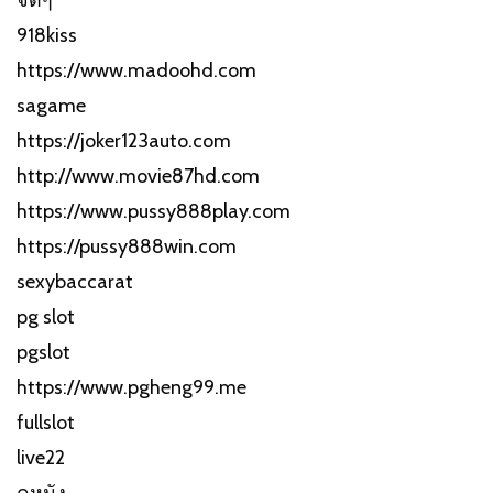
918kiss
https://www.madoohd.com
sagame
https://joker123auto.com
http://www.movie87hd.com
https://www.pussy888play.com
https://pussy888win.com
sexybaccarat
pg slot
pgslot
https://www.pgheng99.me
fullslot
live22
ดูหนัง