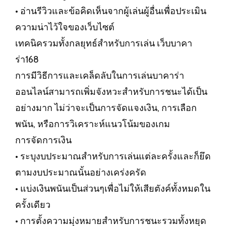
• อ่านรีวิวและข้อคิดเห็นจากผู้เล่นผู้อื่นเพื่อประเมิน
ความน่าไว้ใจของเว็บไซต์
เทคนิครวมทั้งกลยุทธ์สำหรับการเล่น เว็บบาคา
ร่า168
การมีวิธีการและเคล็ดลับในการเล่นบาคาร่า
ออนไลน์สามารถเพิ่มจังหวะสำหรับการชนะได้เป็น
อย่างมาก ไม่ว่าจะเป็นการจัดแจงเงิน, การเลือก
พนัน, หรือการวิเคราะห์แนวโน้มของเกม
การจัดการเงิน
• ระบุงบประมาณสำหรับการเล่นแต่ละครั้งและก็ยึด
ตามงบประมาณนั้นอย่างเคร่งครัด
• แบ่งเงินพนันเป็นส่วนๆเพื่อไม่ให้เสียตังค์ทั้งหมดใน
ครั้งเดียว
• การตั้งความมุ่งหมายสำหรับการชนะรวมทั้งหยุด