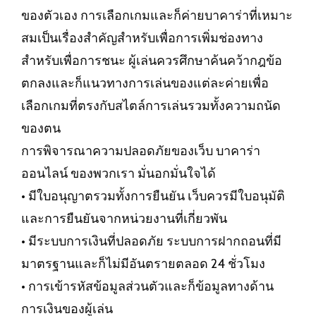
ของตัวเอง การเลือกเกมและก็ค่ายบาคาร่าที่เหมาะ
สมเป็นเรื่องสำคัญสำหรับเพื่อการเพิ่มช่องทาง
สำหรับเพื่อการชนะ ผู้เล่นควรศึกษาค้นคว้ากฎข้อ
ตกลงและก็แนวทางการเล่นของแต่ละค่ายเพื่อ
เลือกเกมที่ตรงกับสไตล์การเล่นรวมทั้งความถนัด
ของตน
การพิจารณาความปลอดภัยของเว็บ บาคาร่า
ออนไลน์ ของพวกเรา มั่นอกมั่นใจได้
• มีใบอนุญาตรวมทั้งการยืนยัน เว็บควรมีใบอนุมัติ
และการยืนยันจากหน่วยงานที่เกี่ยวพัน
• มีระบบการเงินที่ปลอดภัย ระบบการฝากถอนที่มี
มาตรฐานและก็ไม่มีอันตรายตลอด 24 ชั่วโมง
• การเข้ารหัสข้อมูลส่วนตัวและก็ข้อมูลทางด้าน
การเงินของผู้เล่น