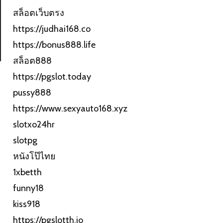
สล็อตเว็บตรง
https://judhai168.co
https://bonus888.life
สล็อต888
https://pgslot.today
pussy888
https://www.sexyauto168.xyz
slotxo24hr
slotpg
หนังโป๊ไทย
1xbetth
funny18
kiss918
https://pgslotth.io