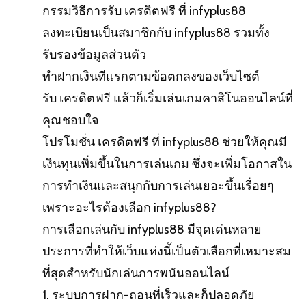
กรรมวิธีการรับ เครดิตฟรี ที่ infyplus88
ลงทะเบียนเป็นสมาชิกกับ infyplus88 รวมทั้ง
รับรองข้อมูลส่วนตัว
ทำฝากเงินทีแรกตามข้อตกลงของเว็บไซต์
รับ เครดิตฟรี แล้วก็เริ่มเล่นเกมคาสิโนออนไลน์ที่
คุณชอบใจ
โปรโมชั่น เครดิตฟรี ที่ infyplus88 ช่วยให้คุณมี
เงินทุนเพิ่มขึ้นในการเล่นเกม ซึ่งจะเพิ่มโอกาสใน
การทำเงินและสนุกกับการเล่นเยอะขึ้นเรื่อยๆ
เพราะอะไรต้องเลือก infyplus88?
การเลือกเล่นกับ infyplus88 มีจุดเด่นหลาย
ประการที่ทำให้เว็บแห่งนี้เป็นตัวเลือกที่เหมาะสม
ที่สุดสำหรับนักเล่นการพนันออนไลน์
1. ระบบการฝาก-ถอนที่เร็วและก็ปลอดภัย