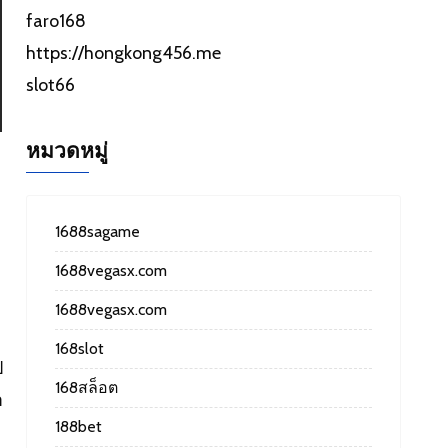
faro168
https://hongkong456.me
slot66
หมวดหมู่
1688sagame
1688vegasx.com
1688vegasx.com
168slot
ป
168สล็อต
า
188bet