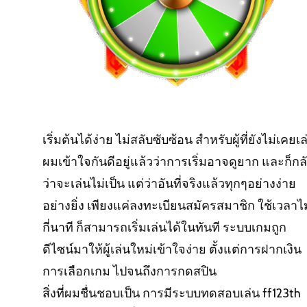
เริ่มต้นได้ง่าย ไม่สลับซับซ้อน สำหรับผู้ที่ยังไม่เคยเล
ผมเข้าใจกันดีอยู่แล้วว่าการเริ่มอาจดูยาก และก็กล
ว่าจะเล่นไม่เป็น แต่ว่าอันที่จริงแล้วทุกๆอย่างง่าย
อย่างยิ่ง เพียงแค่ลงทะเบียนสมัครสมาชิก ใช้เวลาไม
กี่นาที ก็สามารถเริ่มเล่นได้ในทันที ระบบเกมถูก
ดีไซน์มาให้ผู้เล่นใหม่เข้าใจง่าย ตั้งแต่การฝากเงิน
การเลือกเกม ไปจนถึงการกดสปิน
สิ่งที่ผมชื่นชอบเป็น การมีระบบทดสอบเล่น
ff123th