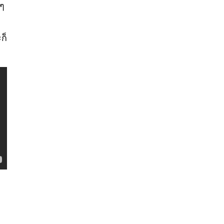
งๆ
ก็