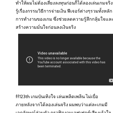
ทำให้ผมไม่ต้องเสี่ยงลงทุนก่อนก็ได้ลองเล่นเกมจริ
รู้เรื่องกรรมวิธีการจ่ายเงิน ฟีเจอร์ต่างๆรวมทั้งหลัก
การทำงานของเกม ซึ่งช่วยลดความรู้สึกกลุ้มใจและ
สร้างความมั่นใจก่อนลงเงินจริง
ff123th เกมบันเทิงใจ เล่นเพลิดเพลิน ไม่เบื่อ
ภายหลังจากได้ลองเล่นจริง ผมพบว่าแต่ละเกมมี
เอกลักษณ์ส่วนตัว กราฟิกงามเอฟเฟกต์เสียงเร้าใจ