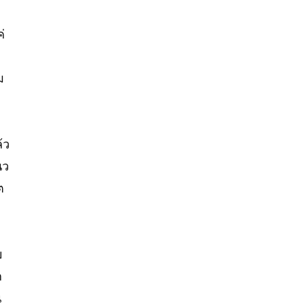
่
ม
้ว
นว
ต
ย
ก
น