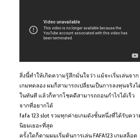
สิ่งนี้ทำให้เกิดความรู้สึกมั่นใจว่า แม้จะเริ่มเล่นจาก
เกมทดลอง ผมก็สามารถเปลี่ยนเป็นการลงทุนจริงได
ในทันที แล้วก็หากโชคดีสามารถถอนกำไรได้เร็ว
จากที่อยากได้
fafa 123 slot รวมทุกค่ายเกมดังชั้นหนึ่งที่ได้รับควา
นิยมเยอะที่สุด
ครั้งใดก็ตามผมเริ่มต้นการเล่น FAFA123 เกมสล็อต