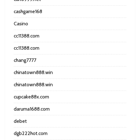
cashgame168
Casino
cc11388.com
cc11388.com
chang7777
chinatown888.win
chinatown888.win
cupcake88x.com
daruma1688.com
debet
dgb222hot.com