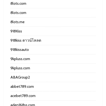
8lots.com
8lots.com
8lots.me
918Kiss
918kiss ดาวน์โหลด
918kissauto
9kpluss.com
9kpluss.com
ABAGroup2
abbet789.com
acebet789.com
aden168ss.com