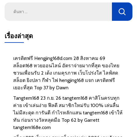
ค้นหา
สำหรับ:
เรื่องล่าสุด
เครดิตฟรี Hengjing168d.com 28 สิงหาคม 69
สล็อต168 หวยออนไลน์ อัตราจ่ายมากที่สุด ของไทย
ชวนเพื่อนรับ 2 เด้ง เกมคุรภาพ เว็บโปร่งใส ไลฟ์สด
สล็อต ยิงปลา กีฬา ไพ่ hengjing168 แจก เครดิตฟรี
เยอะที่สุด Top 37 by Dawn
Tangtem168 23 ก.ย. 26 tangtem168 คาสิโนครบทุก
ค่าย เข้าเล่นง่าย ฟีลดี สมาชิกใหม่รับ 100% เล่นลื่น
ไม่มีสะดุด การันตี กำไรหลักแสน tangtem168 เข้าให้
ทัน ก่อนรางวัลหลุดมือ Top 62 by Garrett
tangtem168e.com