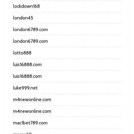
lockdown168
london45
london6789.com
london6789.com
lotto888
luis16888.com
luis16888.com
luke999.net
m4newonline.com
m4newonline.com
mac1bet789.com