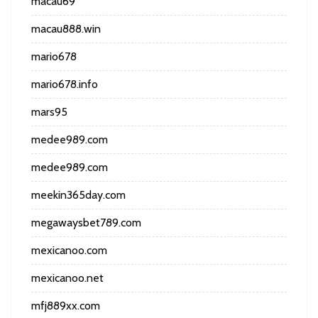
macau69
macau888.win
mario678
mario678.info
mars95
medee989.com
medee989.com
meekin365day.com
megawaysbet789.com
mexicanoo.com
mexicanoo.net
mfj889xx.com