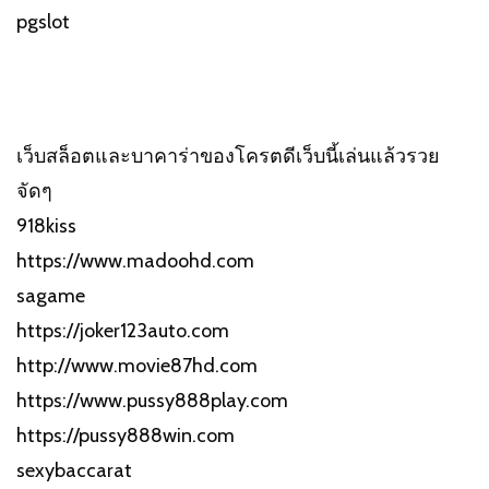
pgslot
เว็บสล็อตและบาคาร่าของโครตดีเว็บนี้เล่นแล้วรวย
จัดๆ
918kiss
https://www.madoohd.com
sagame
https://joker123auto.com
http://www.movie87hd.com
https://www.pussy888play.com
https://pussy888win.com
sexybaccarat