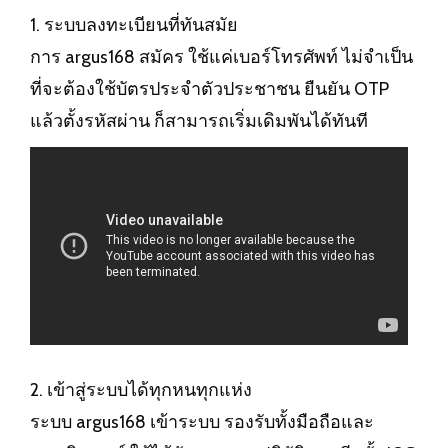
1. ระบบลงทะเบียนที่ทันสมัย
การ argus168 สมัคร ใช้แค่เบอร์โทรศัพท์ ไม่จำเป็น
ที่จะต้องใช้บัตรประจำตัวประชาชน ยืนยัน OTP
แล้วตั้งรหัสผ่าน ก็สามารถเริ่มเดิมพันได้ทันที
2. เข้าสู่ระบบได้ทุกหนทุกแห่ง
ระบบ argus168 เข้าระบบ รองรับทั้งมือถือและ