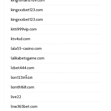
kingromans789.com
kingxxxbet123.com
kingxxxbet123.com
kitti999vip.com
ktv4sd.com
lala55-casino.com
lalikabetsgame.com
lcbet444.com
lion123สล็อต
lionth168.com
live22
lnw365bet.com