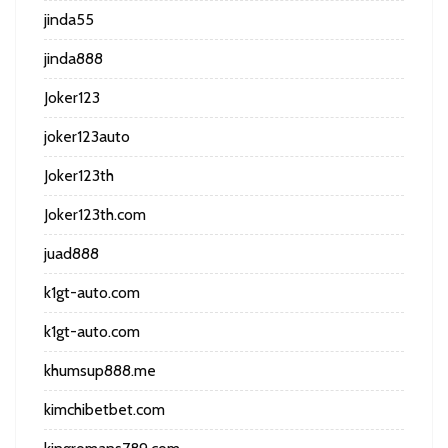
jinda55
jinda888
Joker123
joker123auto
Joker123th
Joker123th.com
juad888
k1gt-auto.com
k1gt-auto.com
khumsup888.me
kimchibetbet.com