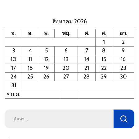
สิงหาคม 2026
จ.
อ.
พ.
พฤ.
ศ.
ส.
อา.
1
2
3
4
5
6
7
8
9
10
11
12
13
14
15
16
17
18
19
20
21
22
23
24
25
26
27
28
29
30
31
« ก.ค.
ค้นหา
สำหรับ: