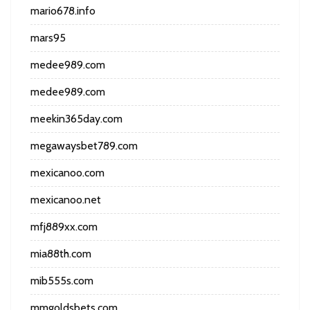
mario678.info
mars95
medee989.com
medee989.com
meekin365day.com
megawaysbet789.com
mexicanoo.com
mexicanoo.net
mfj889xx.com
mia88th.com
mib555s.com
mmgoldsbets.com