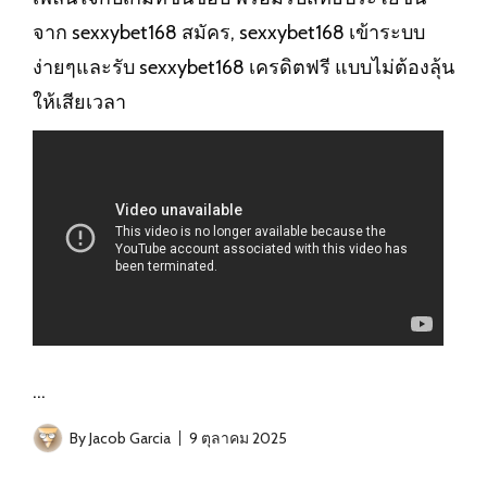
จาก
sexxybet168
สมัคร, sexxybet168 เข้าระบบ
ง่ายๆและรับ sexxybet168 เครดิตฟรี แบบไม่ต้องลุ้น
ให้เสียเวลา
…
By
Jacob Garcia
9 ตุลาคม 2025