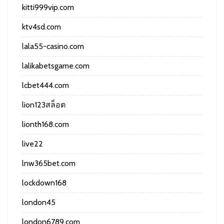
kitti999vip.com
ktv4sd.com
lala55-casino.com
lalikabetsgame.com
lcbet444.com
lion123สล็อต
lionth168.com
live22
lnw365bet.com
lockdown168
london45
london6789.com