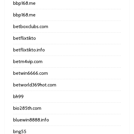
bbp168.me
bbp168.me
betboxclubs.com
betflixtikto
betflixtikto.info
betm4vip.com
betwin6666.com
betworld369hot.com
bh99
bio285th.com
bluewin8888.info
bng55