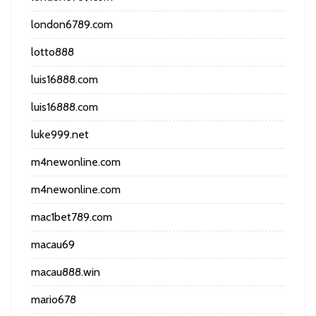
london6789.com
lotto888
luis16888.com
luis16888.com
luke999.net
m4newonline.com
m4newonline.com
mac1bet789.com
macau69
macau888.win
mario678