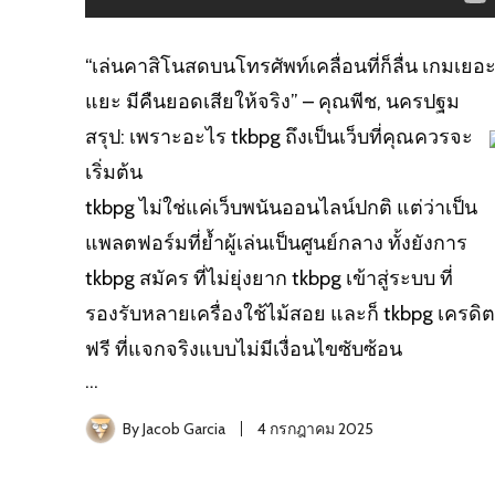
“เล่นคาสิโนสดบนโทรศัพท์เคลื่อนที่ก็ลื่น เกมเยอ
แยะ มีคืนยอดเสียให้จริง” – คุณพีช, นครปฐม
สรุป: เพราะอะไร tkbpg ถึงเป็นเว็บที่คุณควรจะ
เริ่มต้น
tkbpg ไม่ใช่แค่เว็บพนันออนไลน์ปกติ แต่ว่าเป็น
แพลตฟอร์มที่ย้ำผู้เล่นเป็นศูนย์กลาง ทั้งยังการ
tkbpg สมัคร ที่ไม่ยุ่งยาก tkbpg เข้าสู่ระบบ ที่
รองรับหลายเครื่องใช้ไม้สอย และก็ tkbpg เครดิต
ฟรี ที่แจกจริงแบบไม่มีเงื่อนไขซับซ้อน
…
By
Jacob Garcia
4 กรกฎาคม 2025