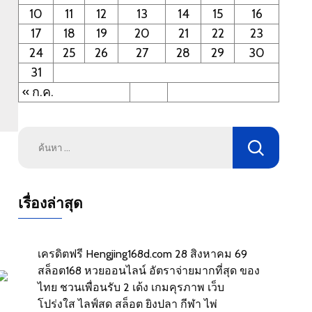
10
11
12
13
14
15
16
17
18
19
20
21
22
23
24
25
26
27
28
29
30
31
« ก.ค.
ค้นหา
สำหรับ:
เรื่องล่าสุด
เครดิตฟรี Hengjing168d.com 28 สิงหาคม 69
สล็อต168 หวยออนไลน์ อัตราจ่ายมากที่สุด ของ
ไทย ชวนเพื่อนรับ 2 เด้ง เกมคุรภาพ เว็บ
โปร่งใส ไลฟ์สด สล็อต ยิงปลา กีฬา ไพ่