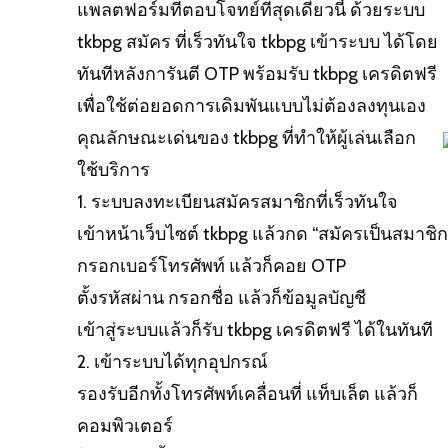
แพลตฟอร์มที่ตอบโจทย์ที่สุดเดี๋ยวนี้ ด้วยระบบ
tkbpg สมัคร ที่เร็วทันใจ tkbpg เข้าระบบ ได้โดย
ทันทีหลังการันตี OTP พร้อมรับ tkbpg เครดิตฟรี
เพื่อใช้ต่อยอดการเดิมพันแบบไม่ต้องลงทุนเอง
คุณลักษณะเด่นของ tkbpg ที่ทำให้ผู้เล่นเลือก
ใช้บริการ
1. ระบบลงทะเบียนสมัครสมาชิกที่เร็วทันใจ
เข้าหน้าเว็บไซต์ tkbpg แล้วกด “สมัครเป็นสมาชิก
กรอกเบอร์โทรศัพท์ แล้วก็คอย OTP
ตั้งรหัสผ่าน กรอกชื่อ แล้วก็ข้อมูลบัญชี
เข้าสู่ระบบแล้วก็รับ
tkbpg
เครดิตฟรี ได้ในทันที
2. เข้าระบบได้ทุกอุปกรณ์
รองรับอีกทั้งโทรศัพท์เคลื่อนที่ แท็บเล็ต แล้วก็
คอมพิวเตอร์