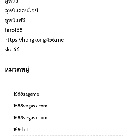
ดูหนัง
ดูหนังออนไลน์
ดูหนังฟรี
faro168
https://hongkong456.me
slot66
หมวดหมู่
1688sagame
1688vegasx.com
1688vegasx.com
168slot