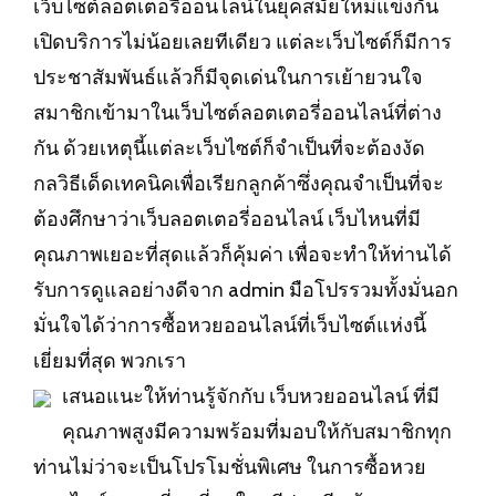
เว็บไซต์ลอตเตอรี่ออนไลน์ในยุคสมัยใหม่แข่งกัน
เปิดบริการไม่น้อยเลยทีเดียว แต่ละเว็บไซต์ก็มีการ
ประชาสัมพันธ์แล้วก็มีจุดเด่นในการเย้ายวนใจ
สมาชิกเข้ามาในเว็บไซต์ลอตเตอรี่ออนไลน์ที่ต่าง
กัน ด้วยเหตุนี้แต่ละเว็บไซต์ก็จำเป็นที่จะต้องงัด
กลวิธีเด็ดเทคนิคเพื่อเรียกลูกค้าซึ่งคุณจำเป็นที่จะ
ต้องศึกษาว่าเว็บลอตเตอรี่ออนไลน์ เว็บไหนที่มี
คุณภาพเยอะที่สุดแล้วก็คุ้มค่า เพื่อจะทำให้ท่านได้
รับการดูแลอย่างดีจาก admin มือโปรรวมทั้งมั่นอก
มั่นใจได้ว่าการซื้อหวยออนไลน์ที่เว็บไซต์แห่งนี้
เยี่ยมที่สุด พวกเรา
เสนอแนะให้ท่านรู้จักกับ เว็บหวยออนไลน์ ที่มี
คุณภาพสูงมีความพร้อมที่มอบให้กับสมาชิกทุก
ท่านไม่ว่าจะเป็นโปรโมชั่นพิเศษ ในการซื้อหวย