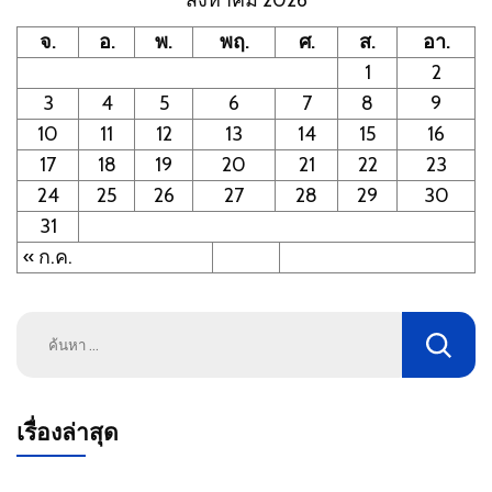
จ.
อ.
พ.
พฤ.
ศ.
ส.
อา.
1
2
3
4
5
6
7
8
9
10
11
12
13
14
15
16
17
18
19
20
21
22
23
24
25
26
27
28
29
30
31
« ก.ค.
ค้นหา
สำหรับ:
เรื่องล่าสุด