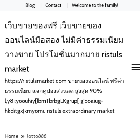
Blog
Contact
Welcome to the family!
เว็บขายของฟรี เว็บขายของ
ออนไลน์มือสอง ไม่มีค่าธรรมเนียม
วางขาย โปรโมชั่นมากมาย ristuls
market
https://ristulsmarket.com ขายของออนไลน์ ฟรีค่า
ธรรมเนียม แจกคูปองส่วนลด สูงสุด 90%
l,y8i;yoouhiy[lbmTbrbgLKgrup[ g'boaiug-
hkditgxJkmyomu ristuls extraordinary market
Home
lotto888