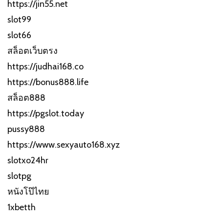
https://jin55.net
slot99
slot66
สล็อตเว็บตรง
https://judhai168.co
https://bonus888.life
สล็อต888
https://pgslot.today
pussy888
https://www.sexyauto168.xyz
slotxo24hr
slotpg
หนังโป๊ไทย
1xbetth