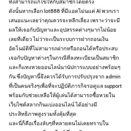
ทั้งสามารถแก้ไขให้กับสมาชิกโดยตรง
ดังนั้นหากเลือก lot888 ที่มีแอดไม่นแค่ AI พวกเรา
เสนอแนะเลยว่าคุณควรจะหลีกเลี่ยง เพราะว่าจะมี
ผลให้เจอกับปัญหาและอุปสรรคต่างๆมากไม่น้อย
เลยทีเดียว ไม่ว่าจะเป็นระบบการฝากถอนเงิน
อัตโนมัติที่ไม่สามารถฝากหรือถอนได้หรือประสบ
เจอกับปัญหาต่างๆในกรณีที่ลงทะเบียนเป็นสมาชิก
และก็แทงหวยออนไลน์นานัปการแบบอย่างพร้อมๆ
กัน ซึ่งปัญหานี้จึงควรได้รับการปรับปรุงจาก admin
ที่เป็นคนจริงๆเพื่อที่จะปฏิบัติภารกิจรอดูแล support
พร้อมกับช่วยเหลือให้ผู้เล่นได้สามารถซื้อหวยใน
เว็บไซต์สลากกินแบ่งออนไลน์ ได้อย่างมี
ประสิทธิภาพสูงรวมทั้งคุ้มที่สุด
และนี่ก็คือเรื่องลับๆที่หลายคนไม่เคยทราบใน