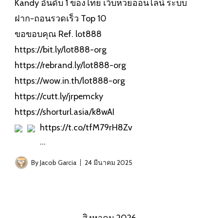
Kandy อันดับ 1 ของไทย เว็บหวยออนไลน์ ระบบ
ฝาก-ถอนรวดเร็ว Top 10
ขอขอบคุณ Ref.
lot888
https://bit.ly/lot888-org
https://rebrand.ly/lot888-org
https://wow.in.th/lot888-org
https://cutt.ly/jrpemcky
https://shorturl.asia/k8wAI
https://t.co/tfM79rH8Zv
…
By
Jacob Garcia
24 มีนาคม 2025
สิงหาคม 2026