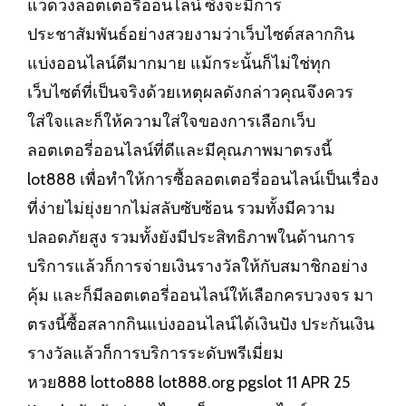
แวดวงลอตเตอรี่ออนไลน์ ซึ่งจะมีการ
ประชาสัมพันธ์อย่างสวยงามว่าเว็บไซต์สลากกิน
แบ่งออนไลน์ดีมากมาย แม้กระนั้นก็ไม่ใช่ทุก
เว็บไซต์ที่เป็นจริงด้วยเหตุผลดังกล่าวคุณจึงควร
ใส่ใจและก็ให้ความใส่ใจของการเลือกเว็บ
ลอตเตอรี่ออนไลน์ที่ดีและมีคุณภาพมาตรงนี้
lot888 เพื่อทำให้การซื้อลอตเตอรี่ออนไลน์เป็นเรื่อง
ที่ง่ายไม่ยุ่งยากไม่สลับซับซ้อน รวมทั้งมีความ
ปลอดภัยสูง รวมทั้งยังมีประสิทธิภาพในด้านการ
บริการแล้วก็การจ่ายเงินรางวัลให้กับสมาชิกอย่าง
คุ้ม และก็มีลอตเตอรี่ออนไลน์ให้เลือกครบวงจร มา
ตรงนี้ซื้อสลากกินแบ่งออนไลน์ได้เงินปัง ประกันเงิน
รางวัลแล้วก็การบริการระดับพรีเมี่ยม
หวย888 lotto888 lot888.org
pgslot
11 APR 25