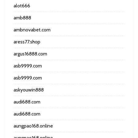
alot666
amb888
ambnovabet.com
aress77.shop
argus16888.com
asb9999.com
asb9999.com
askyouwin888
audi688.com
audi688.com
aungpao168.online
aungpao168.online