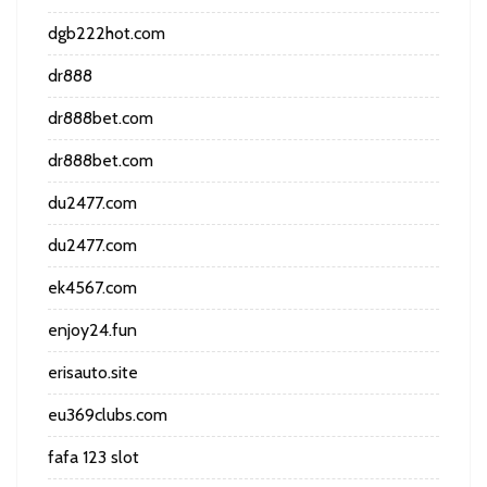
dgb222hot.com
dr888
dr888bet.com
dr888bet.com
du2477.com
du2477.com
ek4567.com
enjoy24.fun
erisauto.site
eu369clubs.com
fafa 123 slot