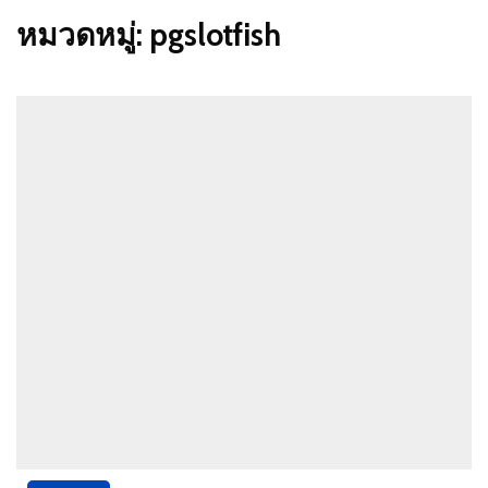
หมวดหมู่:
pgslotfish