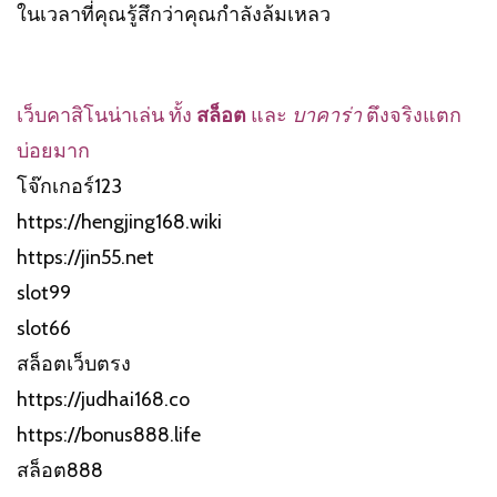
ในเวลาที่คุณรู้สึกว่าคุณกำลังล้มเหลว
เว็บคาสิโนน่าเล่น ทั้ง
สล็อต
และ
บาคาร่า
ตึงจริงแตก
บ่อยมาก
โจ๊กเกอร์123
https://hengjing168.wiki
https://jin55.net
slot99
slot66
สล็อตเว็บตรง
https://judhai168.co
https://bonus888.life
สล็อต888