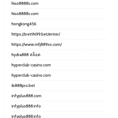
hiso8888s.com
hiso8888s.com
hongkong456
https://sretthi99.bet/enter/
https://www.mfj889xx.com/
hydra888 สล็อต
hyperclub-casino.com
hyperclub-casino.com
ib888pro.bet
infyplus888.com
infyplus888.info
infyplus888.info