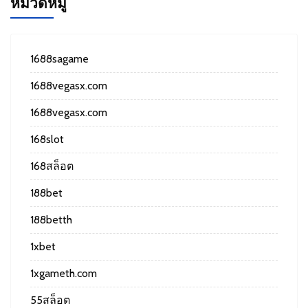
หมวดหมู่
1688sagame
1688vegasx.com
1688vegasx.com
168slot
168สล็อต
188bet
188betth
1xbet
1xgameth.com
55สล็อต