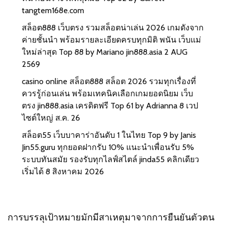
tangtem168e.com
สล็อต888 เว็บตรง รวมสล็อตน่าเล่น 2026 เกมดังจาก
ค่ายชั้นนำ พร้อมรายละเอียดครบทุกมิติ พนัน เว็บแม่
ใหม่ล่าสุด Top 88 by Mariano jin888.asia 2 AUG
2569
casino online สล็อต888 สล็อต 2026 รวมทุกเรื่องที่
ควรรู้ก่อนเล่น พร้อมเทคนิคเลือกเกมยอดนิยม เว็บ
ตรง jin888.asia เครดิตฟรี Top 61 by Adrianna 8 เวป
ไซต์ใหญ่ ส.ค. 26
สล็อต55 เว็บบาคาร่าอันดับ 1 ในไทย Top 9 by Janis
Jin55.guru ทุกยอดฝากรับ 10% แนะนำเพื่อนรับ 5%
ระบบทันสมัย รองรับทุกไลฟ์สไตล์ jinda55 คลิกเดียว
เริ่มได้ 8 สิงหาคม 2026
การบรรลุเป้าหมายมักมีสาเหตุมาจากการยืนยันตัวตน