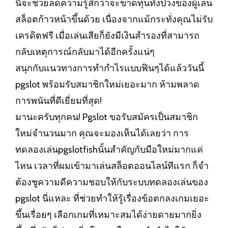
นี้จะช่วยลดความรู้สึกว่าจะขาดทุนทั้งปวงของผู้เล่น
สล็อตก้าวหน้าขึ้นด้วย เนื่องจากแม้กระทั่งคุณไม่รับ
เครดิตฟรี เมื่อเล่นเสียก็ยังมีเงินสำรองที่สามารถ
กลับเหตุการณ์กลับมาได้อีกครั้งแน่ๆ
สนุกกับแนวทางการทำกำไรแบบฟินๆได้แล้ววันนี้
pgslot พร้อมรับสมาชิกใหม่เยอะมาก ห้ามพลาด
การพนันที่ดีเยี่ยมที่สุด!
มานะครับทุกคน! Pgslot ขอรับสมัครเป็นสมาชิก
ใหม่จำนวนมาก คุณจะมองเห็นได้เลยว่า การ
ทดลองเล่นpgslotfishนั้นสำคัญกับมือใหม่มากแค่
ไหน เวลาที่ผมเข้ามาเล่นสล็อตออนไลน์ทีแรก ก็จำ
ต้องชูความดีความชอบให้กับระบบทดลองเล่นของ
pgslot นี่แหละ ที่ช่วยทำให้รู้เรื่องข้อตกลงเกมเยอะ
ขึ้นเรื่อยๆ เลือกเกมที่เหมาะสมได้ง่ายดายมากยิ่ง