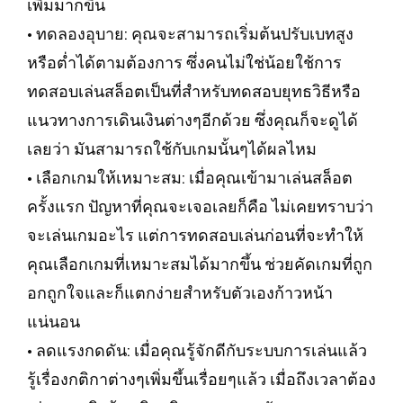
เพิ่มมากขึ้น
• ทดลองอุบาย: คุณจะสามารถเริ่มต้นปรับเบทสูง
หรือต่ำได้ตามต้องการ ซึ่งคนไม่ใช่น้อยใช้การ
ทดสอบเล่นสล็อตเป็นที่สำหรับทดสอบยุทธวิธีหรือ
แนวทางการเดินเงินต่างๆอีกด้วย ซึ่งคุณก็จะดูได้
เลยว่า มันสามารถใช้กับเกมนั้นๆได้ผลไหม
• เลือกเกมให้เหมาะสม: เมื่อคุณเข้ามาเล่นสล็อต
ครั้งแรก ปัญหาที่คุณจะเจอเลยก็คือ ไม่เคยทราบว่า
จะเล่นเกมอะไร แต่การทดสอบเล่นก่อนที่จะทำให้
คุณเลือกเกมที่เหมาะสมได้มากขึ้น ช่วยคัดเกมที่ถูก
อกถูกใจและก็แตกง่ายสำหรับตัวเองก้าวหน้า
แน่นอน
• ลดแรงกดดัน: เมื่อคุณรู้จักดีกับระบบการเล่นแล้ว
รู้เรื่องกติกาต่างๆเพิ่มขึ้นเรื่อยๆแล้ว เมื่อถึงเวลาต้อง