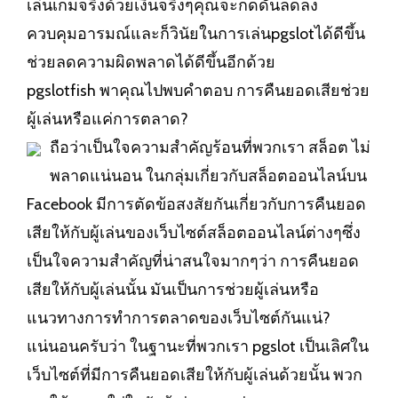
เล่นเกมจริงด้วยเงินจริงๆคุณจะกดดันลดลง
ควบคุมอารมณ์และก็วินัยในการเล่นpgslotได้ดีขึ้น
ช่วยลดความผิดพลาดได้ดีขึ้นอีกด้วย
pgslotfish พาคุณไปพบคำตอบ การคืนยอดเสียช่วย
ผู้เล่นหรือแค่การตลาด?
ถือว่าเป็นใจความสำคัญร้อนที่พวกเรา สล็อต ไม่
พลาดแน่นอน ในกลุ่มเกี่ยวกับสล็อตออนไลน์บน
Facebook มีการตัดข้อสงสัยกันเกี่ยวกับการคืนยอด
เสียให้กับผู้เล่นของเว็บไซต์สล็อตออนไลน์ต่างๆซึ่ง
เป็นใจความสำคัญที่น่าสนใจมากๆว่า การคืนยอด
เสียให้กับผู้เล่นนั้น มันเป็นการช่วยผู้เล่นหรือ
แนวทางการทำการตลาดของเว็บไซต์กันแน่?
แน่นอนครับว่า ในฐานะที่พวกเรา pgslot เป็นเลิศใน
เว็บไซต์ที่มีการคืนยอดเสียให้กับผู้เล่นด้วยนั้น พวก