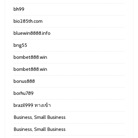
bh99
bio285th.com
bluewin8888.info
bng55
bombet888.win
bombet888.win
bonus888
borhu789
brazil999 ทางเข้า
Business, Small Business
Business, Small Business