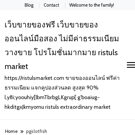
Blog
Contact
Welcome to the family!
เว็บขายของฟรี เว็บขายของ
ออนไลน์มือสอง ไม่มีค่าธรรมเนียม
วางขาย โปรโมชั่นมากมาย ristuls
market
https://ristulsmarket.com ขายของออนไลน์ ฟรีค่า
ธรรมเนียม แจกคูปองส่วนลด สูงสุด 90%
l,y8i;yoouhiy[lbmTbrbgLKgrup[ g'boaiug-
hkditgxJkmyomu ristuls extraordinary market
Home
pgslotfish