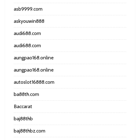
asb9999.com
askyouwin888
audi688.com
audi688.com
aungpao168.online
aungpao168.online
autoslot16888.com
ba88th.com
Baccarat
baj88thb
baj88thbz.com