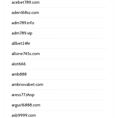
acebet789.com
aden168ss.com
adm789.info
adm789.vip
allbet24hr
allone745s.com
alot666
amb888
ambnovabet.com
aress77.shop
argus16888.com
asb9999.com