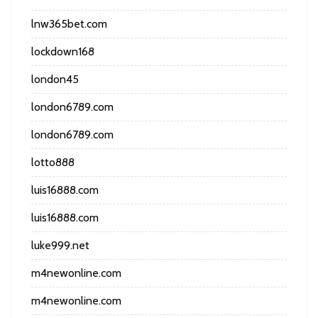
lnw365bet.com
lockdown168
london45
london6789.com
london6789.com
lotto888
luis16888.com
luis16888.com
luke999.net
m4newonline.com
m4newonline.com