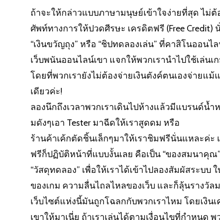
ถ้าจะให้กล่าวแบบภาษามนุษย์เข้าใจง่ายที่สุด ไม่ต้
ศัพท์ทางการให้ปวดศีรษะ เครดิตฟรี (Free Credit) นั
“เงินขวัญถุง” หรือ “ชิปทดลองเล่น” ที่คาสิโนออนไล
เว็บพนันออนไลน์เขา แจกให้พวกเรานำไปใช้เล่นเก
โดยที่พวกเรายังไม่ต้องจ่ายเงินตังค์ตนเองจ่ายแม้
เดียวค่ะ!
ลองนึกถึงเวลาพวกเราเดินไปห้างแล้วมีแบรนด์น้ำ
มดังๆเอา Tester มาฉีดให้เราสูดดม หรือ
ร้านค้าเค้กตัดชิ้นเล็กๆมาให้เราชิมฟรีนั่นแหละค่ะ 
ฟรีก็ปฏิบัติหน้าที่แบบงั้นเลย คือเป็น “ของสมนาคุณ
“วัสดุทดลอง” เพื่อให้เราได้เข้าไปลองสัมผัสระบบ ใ
ของเกม ความลื่นไถลไหลของเว็บ และก็ลุ้นรางวัลม
เว็บไซต์แห่งนี้มันถูกโฉลกกับพวกเราไหม โดยเงินเค
เขาให้มาเนี่ย ถ้าเราเล่นได้ตามเงื่อนไขที่กำหนด พ