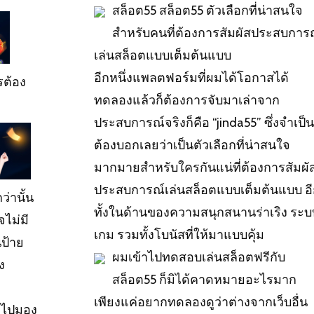
สล็อต55
สล็อต55
ตัวเลือกที่น่าสนใจ
สำหรับคนที่ต้องการสัมผัสประสบการ
เล่นสล็อตแบบเต็มต้นแบบ
อีกหนึ่งแพลตฟอร์มที่ผมได้โอกาสได้
รต้อง
ทดลองแล้วก็ต้องการจับมาเล่าจาก
ประสบการณ์จริงก็คือ “jinda55” ซึ่งจำเป็น
ต้องบอกเลยว่าเป็นตัวเลือกที่น่าสนใจ
มากมายสำหรับใครกันแน่ที่ต้องการสัมผั
ประสบการณ์เล่นสล็อตแบบเต็มต้นแบบ อ
่านั้น
ทั้งในด้านของความสนุกสนานร่าเริง ระบ
ไม่มี
เกม รวมทั้งโบนัสที่ให้มาแบบคุ้ม
นป้าย
ผมเข้าไปทดสอบเล่นสล็อตฟรีกับ
ง
สล็อต55 ก็มิได้คาดหมายอะไรมาก
เพียงแค่อยากทดลองดูว่าต่างจากเว็บอื่น
้าไปมอง