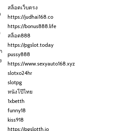
สล็อตเว็บตรง
ก
https://judhai168.co
https://bonus888.life
็
สล็อต888
https://pgslot.today
ก
pussy888
ง
https://www.sexyauto168.xyz
slotxo24hr
slotpg
หนังโป๊ไทย
1xbetth
funny18
kiss918
https://pgslotth.io