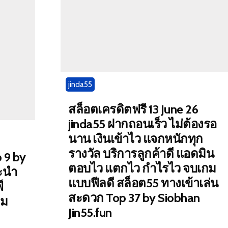
jinda55
สล็อตเครดิตฟรี 13 June 26
jinda55 ฝากถอนเร็ว ไม่ต้องรอ
นาน เงินเข้าไว แจกหนักทุก
รางวัล บริการลูกค้าดี แอดมิน
 9 by
ตอบไว แตกไว กำไรไว จบเกม
นะนำ
แบบฟีลดี สล็อต55 ทางเข้าเล่น
์
สะดวก Top 37 by Siobhan
คม
Jin55.fun