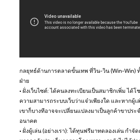
กลยุทธ์ด้านการตลาดขั้นเทพ ที่วิน-วิน (Win-Win) ท
ฝ่าย
• ฝั่งเว็บไซต์: ได้คนลงทะเบียนเป็นสมาชิกเพิ่ม ได้โช
ความสามารถระบบเว็บว่าแจ๋วเพียงใด และหากผู้เล
เขาก็บางทีอาจจะเปลี่ยนแปลงมาเป็นลูกค้าขาประ
อนาคต
• ฝั่งผู้เล่น (อย่างเรา): ได้ทุนฟรีมาทดลองเล่น กำจ