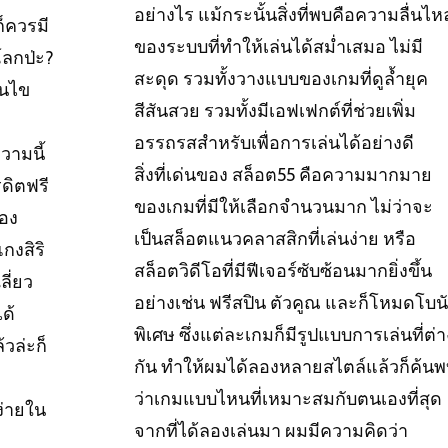
อย่างไร แม้กระนั้นสิ่งที่พบคือความลื่นไห
ก็ควรมี
ของระบบที่ทำให้เล่นได้สม่ำเสมอ ไม่มี
โลกป่ะ?
สะดุด รวมทั้งวางแบบของเกมที่ดูล้ำยุค
อนไข
สีสันสวย รวมทั้งมีเอฟเฟกต์ที่ช่วยเพิ่ม
อรรถรสสำหรับเพื่อการเล่นได้อย่างดี
วามนี้
สิ่งที่เด่นของ สล็อต55 คือความมากมาย
ดิตฟรี
ของเกมที่มีให้เลือกจำนวนมาก ไม่ว่าจะ
มอง
เป็นสล็อตแนวคลาสสิกที่เล่นง่าย หรือ
กงสิริ
สล็อตวิดีโอที่มีฟีเจอร์ซับซ้อนมากยิ่งขึ้น
ลี่ยว
อย่างเช่น ฟรีสปิน ตัวคูณ และก็โหมดโบน
ด้
พิเศษ ซึ่งแต่ละเกมก็มีรูปแบบการเล่นที่ต่า
้วล่ะก็
กัน ทำให้ผมได้ลองหลายสไตล์แล้วก็ค้น
ว่าเกมแบบไหนที่เหมาะสมกับตนเองที่สุด
ง่ายใน
จากที่ได้ลองเล่นมา ผมมีความคิดว่า