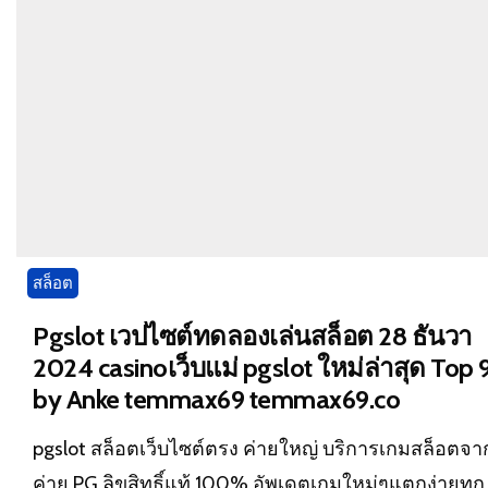
สล็อต
Pgslot เวปไซต์ทดลองเล่นสล็อต 28 ธันวา
2024 casinoเว็บแม่ pgslot ใหม่ล่าสุด Top 
by Anke temmax69 temmax69.co
pgslot สล็อตเว็บไซต์ตรง ค่ายใหญ่ บริการเกมสล็อตจา
ค่าย PG ลิขสิทธิ์แท้ 100% อัพเดตเกมใหม่ๆแตกง่ายทุก