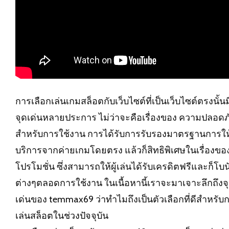
การเลือกเล่นเกมสล็อตกับเว็บไซต์ที่เป็นเว็บไซต์ตรงนั้นม
จุดเด่นหลายประการ ไม่ว่าจะคือเรื่องของ ความปลอดภ
สำหรับการใช้งาน การได้รับการรับรองมาตรฐานการให
บริการจากค่ายเกมโดยตรง แล้วก็สิทธิพิเศษในเรื่องขอ
โปรโมชั่น ซึ่งสามารถให้ผู้เล่นได้รับเครดิตฟรีและก็โบน
ต่างๆตลอดการใช้งาน ในเนื้อหานี้เราจะมาเจาะลึกถึงจ
เด่นของ temmax69 ว่าทำไมถึงเป็นตัวเลือกที่ดีสำหรับ
เล่นสล็อตในช่วงปัจจุบัน