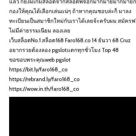
แล้ว ก็ยังมีเกมสล็อตจากสล็อตพีจีอีกมากมายมากมายก
กองให้คุณได้เลือกเล่นแน่ๆ ถ้าหากคุณชอบล่ะก็ มาลง
ทะเบียนเป็นสมาชิกใหม่กับเราได้เลยจ้ะครับผม สมัครฟร
ไม่มีค่าธรรมเนียม ลองเลย
เว็บสล็อตNo.1 สล็อต168 Faro168.co 14 ธันวา 68 Cruz
อยากรวยต้องลอง pgslotแตกทุกชั่วโมง Top 48
ขอขอบพระคุณweb
pgslot
https://bit.ly/faro168_co
https://rebrand.ly/faro168_co
https://wow.in.th/faro168_co