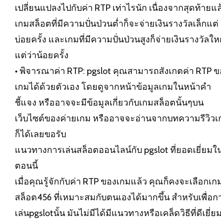
เปลี่ยนแปลงไปกับค่า RTP เท่าไรนัก เนื่องจากสุดท้ายแล
เกมสล็อตที่มีความปั่นป่วนต่ำก็จะจ่ายเงินรางวัลเล็กแต่
บ่อยครั้ง และเกมที่มีความปั่นป่วนสูงก็จ่ายเงินรางวัลให
แต่ว่าน้อยครั้ง
• พิจารณาค่า RTP:
pgslot
คุณสามารถสังเกตค่า RTP ข
เกมได้ด้วยตัวเอง โดยดูจากหน้าข้อมูลเกมในหน้าคำ
ชี้แจง หรืออาจจะมีข้อมูลเกี่ยวกับเกมสล็อตนั้นๆบน
เว็บไซต์ของค่ายเกม หรืออาจจะอ่านจากบทความรีวิวเ
ก็ได้เลยขอรับ
แนวทางการเล่นสล็อตออนไลน์กับ pgslot ที่ยอดเยี่ยมใ
ตอนนี้
เมื่อคุณรู้จักกับค่า RTP ของเกมแล้ว คุณก็คงจะเลือกเก
สล็อต456 ที่เหมาะสมกับตนเองได้มากขึ้น สำหรับเพื่อก
เล่นpgslotนั้น มันไม่มีได้มีแนวทางหรือเคล็ดวิธีที่ดีเยี่ย