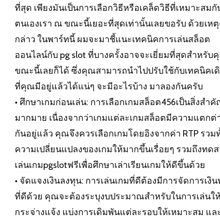
ที่สุด เพียงมันเป็นการเลือกวิธีหรือเคล็ดวิธีที่เหมาะสมกั
ตนเองเรา ณ ขณะนี้เยอะที่สุดเท่านั้นเลยขอรับ ด้วยเหตุ
กล่าว ในพาร์ทนี้ ผมจะมาชี้แนะเทคนิคการเล่น
สล็อต
ออนไลน์กับ pg slot ที่บางครั้งอาจจะเยี่ยมที่สุดสำหรับค
ขณะนี้เลยก็ได้ ซึ่งคุณสามารถนำไปปรับใช้กับเทคนิคเด
ที่คุณมีอยู่แล้วได้แน่ๆ จะมีอะไรบ้าง มาลองกันครับ
• ศึกษาเกมก่อนเล่น: การเลือกเกมสล็อต456เป็นสิ่งสำคั
มากมาย เนื่องจากว่าเกมแต่ละเกมสล็อตมีความแตกต่
กันอยู่แล้ว คุณจึงควรเลือกเกมโดยอิงจากค่า RTP รวมทั
ความเปลี่ยนแปลงของเกมให้มากขึ้นเรื่อยๆ รวมถึงทด
เล่นเกมpgslotฟรีเพื่อศึกษาเล่าเรียนเกมให้ดีขึ้นด้วย
• จัดแจงเงินลงทุน: การเล่นเกมที่ดีต้องมีการจัดการเงิน
ที่ดีด้วย คุณจะต้องระบุงบประมาณสำหรับในการเล่นให
กระจ่างแจ้ง แบ่งการเดิมพันแต่ละรอบให้เหมาะสม แล