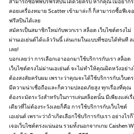
สามารถซื้อฟีพบร์ฟรีสปินได้ด้วยครับ หากคุณไม่อยาก
คอยเครื่องหมาย Scatter เข้ามาล่ะก็ ก็สามารถซื้อฟีเจอ
ฟรีสปินได้เลย
สมัครเป็นสมาชิกใหม่กับพวกเรา สล็อต เว็บไซต์ตรงไม่
ผ่านเอเย่นต์ได้แล้ววันนี้ เล่นเกมในแบบที่ชอบได้ทันที 
เลย!
บอกเลยว่า การเลือกเอาออกมาใช้บริการกับเรา สล็อต
เว็บไซต์ตรงไม่ผ่านเอเย่นต์ จะไม่ทำให้คุณผิดหวังอย่าง
ต้องสงสัยครับผม เพราะว่าคุณจะได้ใช้บริการกับเว็บตรง
มีความน่าเชื่อถือและก็ความปลอดภัยสูง ทุกเรื่องที่คุณ
ต้องระมัดระวังสำหรับในการเล่นสล็อตนั้น มีเพียงแค่เรื่
เดียวที่ไม่ต้องระวังเลยก็คือ การใช้บริการกับเว็บไซต์
เอเย่นต์ เพราะว่าถ้าเกิดเลือกใช้บริการกับเรา อย่างไรก็
เจอเว็บไซต์ตรงแน่นอน รวมทั้งนอกจากเกม Caishen W