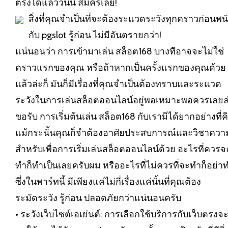
ตรงได้แล้ววันนี้ สมัครเลย!
สิ่งที่คุณจำเป็นที่จะต้องระแวดระวังทุกคราวก่อนพน
กับ pgslot รู้ก่อน ไม่มีอันตรายกว่า!
แน่นอนว่า การเข้ามาเล่น สล็อต168 บางทีอาจจะไม่ใช่
คราวแรกของคุณ หรือถ้าหากเป็นครั้งแรกของคุณด้วย
แล้วล่ะก็ มันก็มีเรื่องที่คุณจำเป็นต้องทราบและระแวด
ระวังในการเล่นสล็อตออนไลน์อยู่พอเหมาะพอควรเลยล
ขอรับ การเริ่มต้นเล่น สล็อต168 กับเรามิได้ยากอย่างที่ค
แม้กระนั้นคุณก็จำต้องอาศัยประสบการณ์และวิชาความร
สำหรับเพื่อการเริ่มเล่นสล็อตออนไลน์ด้วย อะไรที่ควรจ
ทำก็ทำเป็นเลยครับผม หรืออะไรที่ไม่ควรที่จะทำก็อย่า
ซึ่งในพาร์ทนี้ มีเพียงแค่ไม่กี่เรื่องแค่นั้นที่คุณต้อง
ระมัดระวัง รู้ก่อน ปลอดภัยกว่าแน่นอนครับ
• ระวังเว็บไซต์เอเย่นต์: การเลือกใช้บริการกับเว็บตรงจะ