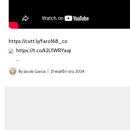
https://cutt.ly/faro168_co
https://t.co/k2LfWRYaqi
…
By
Jacob Garcia
21 พฤศจิกายน 2024