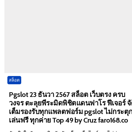
สล็อต
Pgslot 23 ธันวา 2567 สล็อต เว็บตรง ครบ
วงจร ตะลุยพีระมิดพิชิตแดนฟาโร ฟีเจอร์ จ
เต็มรองรับทุกแพลตฟอร์ม pgslot ไม่กระตุ
เล่นฟรี ทุกค่าย Top 49 by Cruz faro168.co