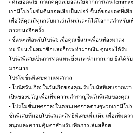
• คืนยอดเสีย: ถ้าเกิดคุณมียอดเสียจากการเล่นTemma
เรามีโปรโมชั่นคืนยอดเสียเป็นเปอร์เซ็นต์ของยอดที่เสีย
เพื่อให้คุณมีทุนกลับมาเล่นใหม่และก็ได้โอกาสสำหรับเพื
การชนะอีกครั้ง
• ชี้แนะเพื่อนรับโบนัส: เมื่อคุณชี้แนะเพื่อนพ้องมาลง
ทะเบียนเป็นสมาชิกและก็กระทำฝากเงิน คุณจะได้รับ
โบนัสพิเศษเป็นการทดแทน ยิ่งแนะนำมากมาย ยิ่งได้รับ
มากมาย
โปรโมชั่นพิเศษตามเทศกาล
• โบนัสวันเกิด: ในวันเกิดของคุณ รับโบนัสพิเศษจากเรา
เป็นของขวัญ เพื่อเพิ่มความสำราญในวันพิเศษของคุณ
• โปรโมชั่นเทศกาล: ในตอนเทศกาลต่างๆพวกเรามีโป
ชั่นพิเศษที่มอบโบนัสและสิทธิพิเศษเพิ่มเติม เพื่อเพิ่มคว
สนุกและความคุ้มค่าสำหรับเพื่อการเล่นสล็อต