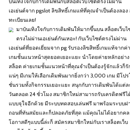
บันเทิงใจกับการเดิมพันกับสล็อตเว็บไซต์ตรงไม่ผ่าน
เอเย่นต์จาก
pgslot
ลิขสิทธิ์เกมแท้ที่คุณจำเป็นต้องลอง
ทะเบียนเลย!
มาบันเทิงใจกับการเดิมพันให้มากขึ้นบน สล็อตเว็บไ
ตรงไม่ผ่านเอเย่นต์กันเหอะ! กับเว็บไซต์ตรงไม่ผ่าน
เอเย่นต์ที่ยอดเยี่ยมจาก pg รับรองลิขสิทธิ์เกมแท้จากค่
เกมชั้นแนวหน้าสุดยอดเยอะแยะ นำโดยค่ายหลักอย่าง
สล็อต ค่ายเกมชั้นแนวหน้าที่คุณจำเป็นต้องรู้จักแล้วก็รั
แน่ๆ มีเกมให้เลือกเดิมพันมากยิ่งกว่า 3,000 เกม มีโป
ชั่นรวมทั้งกิจกรรมเยอะแยะ สนุกกับการเดิมพันได้แต่ล
วันตลอด 24 ชั่วโมง สมาชิกใหม่สามารถรับเครดิตฟรีได
แบบจุใจอีกด้วย มีระบบทดสอบเล่นฟรี มาพร้อมระบบฝ
ถอนที่ทันสมัยและก็ปลอดภัยที่สุด แม้คุณไม่ได้อยากค
โอกาสดีๆแบบนี้ล่ะก็ สมัครสมาชิกใหม่กับเราสล็อตเว็บ