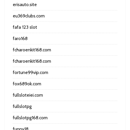
erisauto.site
eu369clubs.com
fafa 123 slot
faro168
fcharoenkit168.com
fcharoenkit168.com
fortune99vip.com
fox689ok.com
fullsloteiei.com
fullslotpg
fullslotpg168.com
funny18