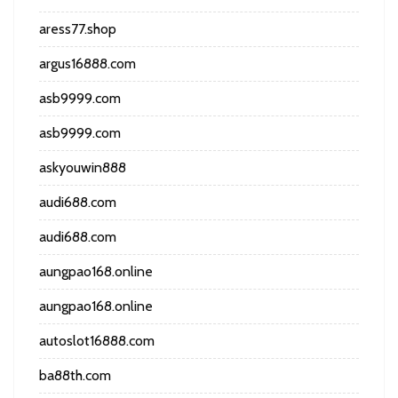
aress77.shop
argus16888.com
asb9999.com
asb9999.com
askyouwin888
audi688.com
audi688.com
aungpao168.online
aungpao168.online
autoslot16888.com
ba88th.com