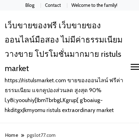
Blog
Contact
Welcome to the family!
เว็บขายของฟรี เว็บขายของ
ออนไลน์มือสอง ไม่มีค่าธรรมเนียม
วางขาย โปรโมชั่นมากมาย ristuls
market
https://ristulsmarket.com ขายของออนไลน์ ฟรีค่า
ธรรมเนียม แจกคูปองส่วนลด สูงสุด 90%
l,y8i;yoouhiy[lbmTbrbgLKgrup[ g'boaiug-
hkditgxJkmyomu ristuls extraordinary market
Home
pgslot77.com