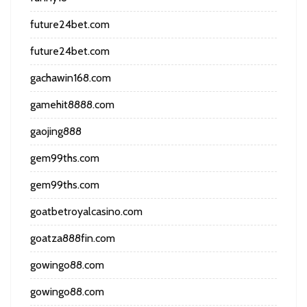
future24bet.com
future24bet.com
gachawin168.com
gamehit8888.com
gaojing888
gem99ths.com
gem99ths.com
goatbetroyalcasino.com
goatza888fin.com
gowingo88.com
gowingo88.com