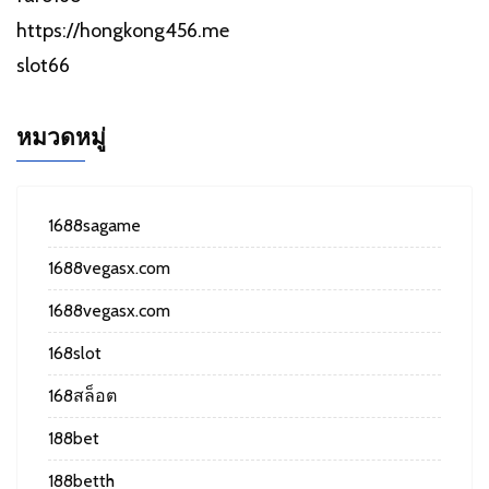
https://hongkong456.me
slot66
หมวดหมู่
1688sagame
1688vegasx.com
1688vegasx.com
168slot
168สล็อต
188bet
188betth