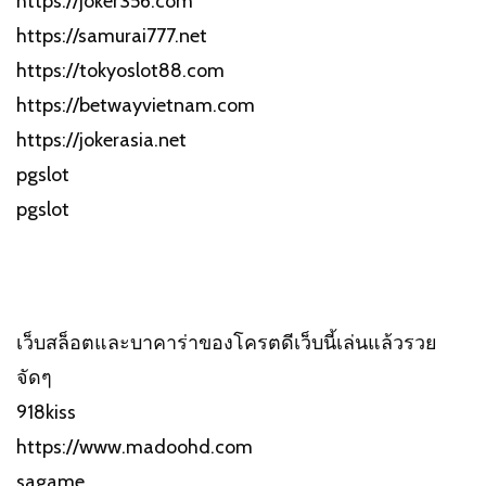
https://joker356.com
https://samurai777.net
https://tokyoslot88.com
https://betwayvietnam.com
https://jokerasia.net
pgslot
pgslot
เว็บสล็อตและบาคาร่าของโครตดีเว็บนี้เล่นแล้วรวย
จัดๆ
918kiss
https://www.madoohd.com
sagame