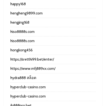
happy168
hengheng9899.com
hengjing168
hiso8888s.com
hiso8888s.com
hongkong456
https://sretthi99.bet/enter/
https://www.mfj889xx.com/
hydra888 สล็อต
hyperclub-casino.com
hyperclub-casino.com
ib888pro.bet