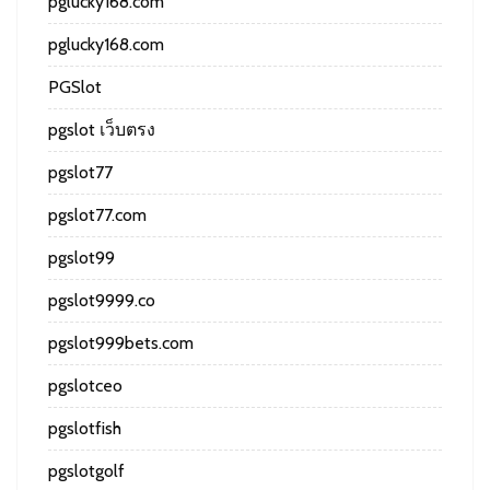
pglucky168.com
pglucky168.com
PGSlot
pgslot เว็บตรง
pgslot77
pgslot77.com
pgslot99
pgslot9999.co
pgslot999bets.com
pgslotceo
pgslotfish
pgslotgolf