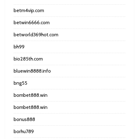
betm4vip.com
betwin6666.com
betworld369hot.com
bh99
bio285th.com
bluewin8888.info
bng55
bombet888.win
bombet888.win
bonus888
borhu789