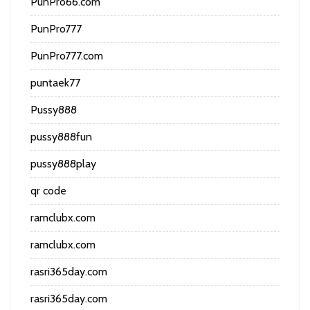
PunPro66.com
PunPro777
PunPro777.com
puntaek77
Pussy888
pussy888fun
pussy888play
qr code
ramclubx.com
ramclubx.com
rasri365day.com
rasri365day.com