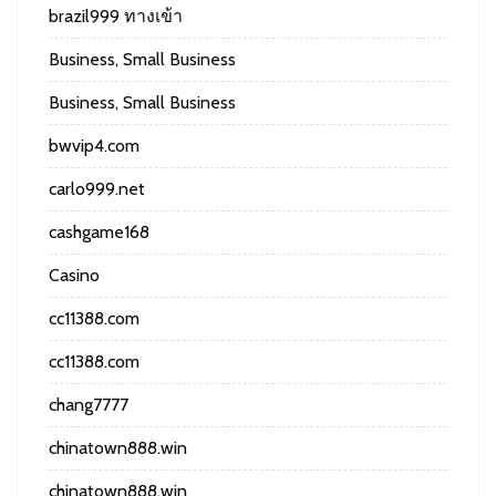
brazil999 ทางเข้า
Business, Small Business
Business, Small Business
bwvip4.com
carlo999.net
cashgame168
Casino
cc11388.com
cc11388.com
chang7777
chinatown888.win
chinatown888.win