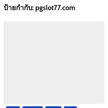
ป้ายกำกับ:
pgslot77.com