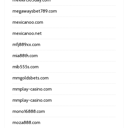
megawaysbet789.com
mexicanoo.com
mexicanoo.net
mfj889xx.com
mia88th.com
mib555s.com
mmgoldsbets.com
mmplay-casino.com
mmplay-casino.com
mono16888.com
moza888.com