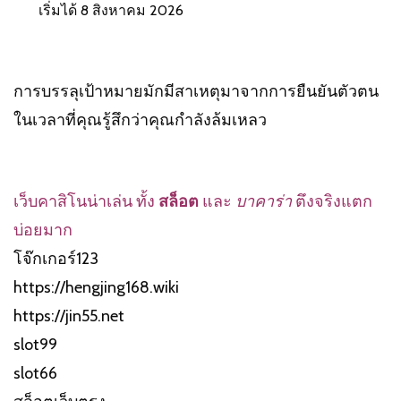
เริ่มได้ 8 สิงหาคม 2026
การบรรลุเป้าหมายมักมีสาเหตุมาจากการยืนยันตัวตน
ในเวลาที่คุณรู้สึกว่าคุณกำลังล้มเหลว
เว็บคาสิโนน่าเล่น ทั้ง
สล็อต
และ
บาคาร่า
ตึงจริงแตก
บ่อยมาก
โจ๊กเกอร์123
https://hengjing168.wiki
https://jin55.net
slot99
slot66