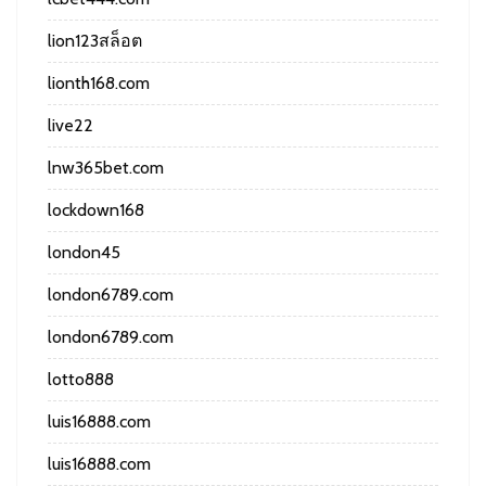
lion123สล็อต
lionth168.com
live22
lnw365bet.com
lockdown168
london45
london6789.com
london6789.com
lotto888
luis16888.com
luis16888.com