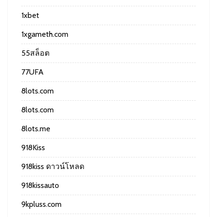
1xbet
1xgameth.com
55สล็อต
77UFA
8lots.com
8lots.com
8lots.me
918Kiss
918kiss ดาวน์โหลด
918kissauto
9kpluss.com