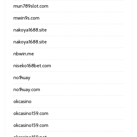
mun789slot.com
mwin9s.com
nakoya1688.site
nakoya1688.site
nbwin.me
niseko168bet.com
no1huay
no1huay.com
okcasino
okcasino159.com
okcasino159.com