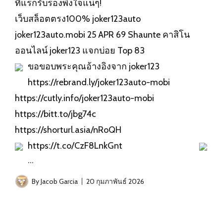
ทีแรกรับรองพึงใจแน่ๆ!
เว็บสล็อตตรง100% joker123auto
joker123auto.mobi 25 APR 69 Shaunte คาสิโน
ออนไลน์ joker123 แจกบ่อย Top 83
ขอขอบพระคุณอ้างอิงจาก
joker123
https://rebrand.ly/joker123auto-mobi
https://cutly.info/joker123auto-mobi
https://bitt.to/jbg74c
https://shorturl.asia/nRoQH
https://t.co/CzF8LnkGnt
…
By
Jacob Garcia
20 กุมภาพันธ์ 2026