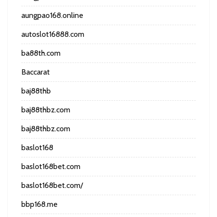
aungpao168.online
autoslot16888.com
ba88th.com
Baccarat
baj88thb
baj88thbz.com
baj88thbz.com
baslot168
baslot168bet.com
baslot168bet.com/
bbp168.me