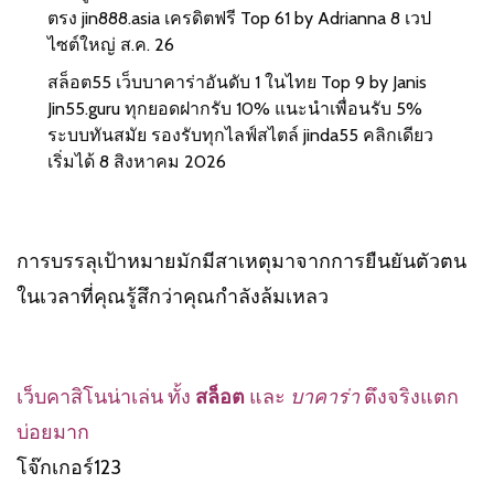
ตรง jin888.asia เครดิตฟรี Top 61 by Adrianna 8 เวป
ไซต์ใหญ่ ส.ค. 26
สล็อต55 เว็บบาคาร่าอันดับ 1 ในไทย Top 9 by Janis
Jin55.guru ทุกยอดฝากรับ 10% แนะนำเพื่อนรับ 5%
ระบบทันสมัย รองรับทุกไลฟ์สไตล์ jinda55 คลิกเดียว
เริ่มได้ 8 สิงหาคม 2026
การบรรลุเป้าหมายมักมีสาเหตุมาจากการยืนยันตัวตน
ในเวลาที่คุณรู้สึกว่าคุณกำลังล้มเหลว
เว็บคาสิโนน่าเล่น ทั้ง
สล็อต
และ
บาคาร่า
ตึงจริงแตก
บ่อยมาก
โจ๊กเกอร์123