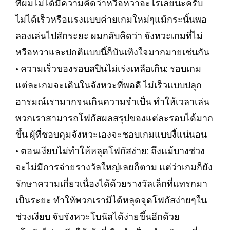
ที่ผมไม่ได้มีความคิดว่าหวือหวาอะไรเลยนะครับ
ไม่ได้เร็วหรือแรงแบบค่ายเกมใหม่ๆแม้กระนั้นพอ
ลองเล่นไปสักระยะ ผมกลับคิดว่า จังหวะเกมที่ไม่
หวือหวาและปกติแบบนี้ก็บันเทิงใจมากมายเช่นกัน
• ความเร็วของรอบสปินไม่เร่งเหลือเกิน: รอบเกม
แต่ละเกมจะเดินในจังหวะที่พอดี ไม่เร็วแบบปลุก
อารมณ์เรามากจนเกินความจำเป็น ทำให้เวลาเล่น
พวกเราสามารถโฟกัสผลสรุปของแต่ละรอบได้มาก
ขึ้น ผู้ที่ชอบคุมจังหวะเองจะชอบเกมแบบงี้แน่นอน
• ตอนเงียบไม่ทำให้หลุดโฟกัสง่าย: ถึงแม้บางช่วง
จะไม่มีการจ่ายรางวัลใหญ่เลยก็ตาม แต่ว่าเกมก็ยัง
รักษาความเกี่ยวเนื่องได้ด้วยรางวัลเล็กที่แทรกมา
เป็นระยะ ทำให้พวกเรามิได้หลุดจุดโฟกัสง่ายๆใน
ช่วงเงียบ จับจังหวะโบนัสได้ง่ายขึ้นอีกด้วย