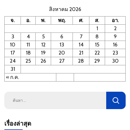
สิงหาคม 2026
จ.
อ.
พ.
พฤ.
ศ.
ส.
อา.
1
2
3
4
5
6
7
8
9
10
11
12
13
14
15
16
17
18
19
20
21
22
23
24
25
26
27
28
29
30
31
« ก.ค.
ค้นหา
สำหรับ:
เรื่องล่าสุด