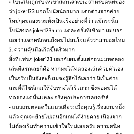
• โบนัสไม่ถูกรีบให้เข้าถี่เกินจำเป็น: สำหรับคนที่มอง
ว่า joker123 แจกโบนัสน้อยมาก แตกต่างจากค่าย
ใหม่ๆผมลองรวมทั้งเป็นจริงอย่างที่ว่า แม้กระนั้น
โบนัสของ joker123auto แต่ละครั้งที่เข้ามา ผมบอก
เลยว่าแจกหนักจนถึงผมไม่สนใจแล้วว่ามาบ่อยไหม
2. ความคุ้นมือเกิดขึ้นเร็วมาก
สิ่งที่แฟนๆ joker123 บอกกับผมตั้งแต่ก่อนผมทดลอง
เล่นทีแรกเลยก็คือ หากผมได้ทดลองเล่นด้วยตัวเอง
เป็นจริงเป็นจังล่ะก็ ผมจะรู้สึกได้เลยว่า นี่เป็นค่าย
เกมที่ดีไซน์เกมให้จับทางได้เร็วมาก ซึ่งพอผมได้
ทดลองแค่นั้นแหละ จริงทุกประการเลยครับ!
• แบบเกมตลอดในแนวเดียว: เมื่อคุณรู้เรื่องเกมหนึ่ง
แล้ว คุณจะย้ายไปเล่นอีกเกมได้ง่ายดาย เนื่องจาก
ไม่ต้องเริ่มทำความเข้าใจใหม่เลยครับ ความสนิท