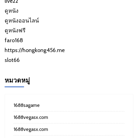
live22
ดูหนัง
ดูหนังออนไลน์
ดูหนังฟรี
faro168
https://hongkong456.me
slot66
หมวดหมู่
1688sagame
1688vegasx.com
1688vegasx.com