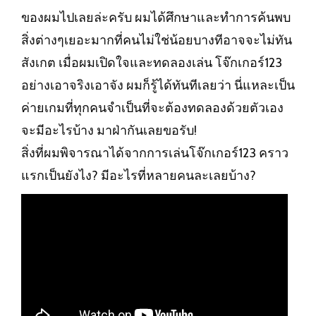
ของผมไปเลยล่ะครับ ผมได้ศึกษาและทำการค้นพบ
สิ่งต่างๆเยอะมากที่คนไม่ใช่น้อยบางทีอาจจะไม่ทัน
สังเกต เมื่อผมเปิดใจและทดลองเล่น โจ๊กเกอร์123
อย่างเอาจริงเอาจัง ผมก็รู้ได้ทันทีเลยว่า นี่แหละเป็น
ค่ายเกมที่ทุกคนจำเป็นที่จะต้องทดลองด้วยตัวเอง
จะมีอะไรบ้าง มาฝ่ากันเลยขอรับ!
สิ่งที่ผมพิจารณาได้จากการเล่นโจ๊กเกอร์123 คราว
แรกเป็นยังไง? มีอะไรที่หลายคนละเลยบ้าง?