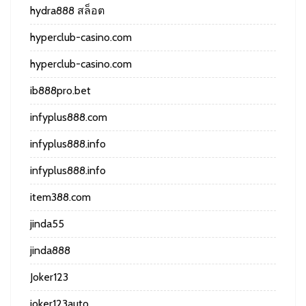
hydra888 สล็อต
hyperclub-casino.com
hyperclub-casino.com
ib888pro.bet
infyplus888.com
infyplus888.info
infyplus888.info
item388.com
jinda55
jinda888
Joker123
joker123auto