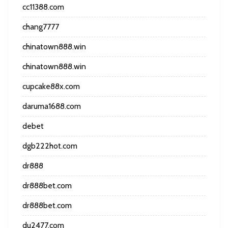
cc11388.com
chang7777
chinatown888.win
chinatown888.win
cupcake88x.com
daruma1688.com
debet
dgb222hot.com
dr888
dr888bet.com
dr888bet.com
du2477.com