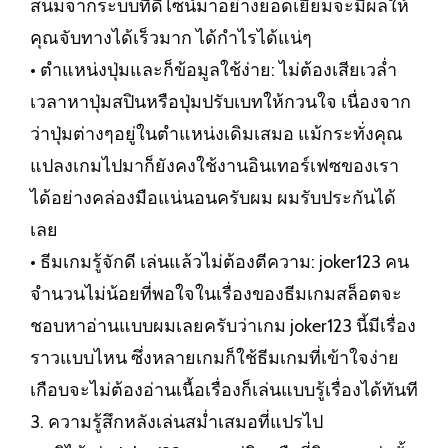
สนมจากระบบที่ดีไซน์มาอย่างยอดเยี่ยมจะมีผลให้
คุณจับทางได้เร็วมาก ได้กำไรได้แน่ๆ
• ตำแหน่งปุ่มและก็ข้อมูลใช้ง่าย: ไม่ต้องเสียเวล่ำ
เวลาหาปุ่มสปินหรือปุ่มปรับเบทให้กวนใจ เนื่องจาก
ว่าปุ่มต่างๆอยู่ในตำแหน่งเดิมเสมอ แม้กระทั่งคุณ
แปลงเกมไปมาก็ยังคงใช้งานอินเทอร์เฟซของเรา
ได้อย่างคล่องมือแน่นอนครับผม ผมรับประกันได้
เลย
• ธีมเกมรู้จักดี เล่นแล้วไม่ต้องตีความ:
joker123
คน
จำนวนไม่น้อยที่พอใจในเรื่องของธีมเกมสล็อตจะ
ชอบหาอ่านแบบผมเลยครับว่าเกม joker123 นี้มีเรื่อง
ราวแบบไหน ซึ่งหลายเกมก็ใช้ธีมเกมที่เข้าใจง่าย
เกือบจะไม่ต้องอ่านเนื้อเรื่องก็เล่นแบบรู้เรื่องได้ทันที
3. ความรู้สึกหลังเล่นสม่ำเสมอที่แปรไป