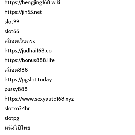
https://hengjing168.wiki
https://jin55.net
slot99
slot66
สล็อตเว็บตรง
https://judhai168.co
https://bonus888.life
สล็อต888
https://pgslot.today
pussy888
https://www.sexyauto168.xyz
slotxo24hr
slotpg
หนังโป๊ไทย