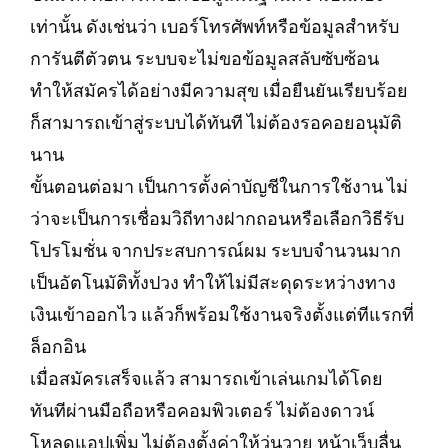
เท่านั้น ดังเช่นว่า เบอร์โทรศัพท์หรือข้อมูลสำหรับ
การันตีตัวตน ระบบจะไม่ขอข้อมูลสลับซับซ้อน
ทำให้สมัครได้อย่างมีความสุข เมื่อยืนยันเรียบร้อย
ก็สามารถเข้าสู่ระบบได้ทันที ไม่ต้องรอคอยอนุมัติ
นาน
ขั้นตอนต่อมา เป็นการตั้งค่าบัญชีในการใช้งาน ไม่
ว่าจะเป็นการเชื่อมวิถีทางฝากถอนหรือเลือกวิธีรับ
โปรโมชั่น จากประสบการณ์ผม ระบบจำนวนมาก
เป็นอัตโนมัติทั้งปวง ทำให้ไม่มีสะดุดระหว่างทาง
เงินเข้าออกไว แล้วก็พร้อมใช้งานจริงตั้งแต่ทีแรกที่
ล็อกอิน
เมื่อสมัครเสร็จแล้ว สามารถเข้าเล่นเกมได้โดย
ทันทีผ่านมือถือหรือคอมพิวเตอร์ ไม่ต้องดาวน์
โหลดแอปเพิ่ม ไม่ต้องตั้งค่าให้วุ่นวาย หน้าเว็บลื่น