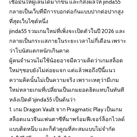
เชื่อมั่นให้ผู้เล่นได้มากขึ้น และก็ส่งผลให้ jinda55
กลายเป็นเว็บที่มีการบอกต่อกันแบบปากต่อปากสูง
ที่สุดเว็บไซต์หนึ่ง
jinda55 รวมเกมใหม่ที่เพิ่งจะเปิดตัวในปี 2026 และ
กลายเป็นกระแสภายในระยะเวลาไม่กี่เดือน เพราะ
ว่าโบนัสแตกหนักเกินคาด
ผู้คนจำนวนไม่ใช้น้อยอาจมีความคิดว่าเกมสล็อต
ใหม่ๆชอบยังไม่ค่อยแจก แต่แล้วพอถึงปีนี้แนว
ความคิดนั้นไม่เป็นความจริง เพราะเหตุว่ามีเกม
ใหม่หลายเกมที่เปลี่ยนเป็นเกมยอดฮิตแทบในทันที
หลังเปิดตัวjinda55 เป็นต้นว่า
1. เกม Dragon Vault จาก Pragmatic Play เป็นเกม
สล็อตแนวจีนแฟนตาซีที่มาพร้อมฟีเจอร์ล็อกไวลด์
แบบติดหนึบ และก็ตัวคูณที่สะสมแบบไม่จำกัด