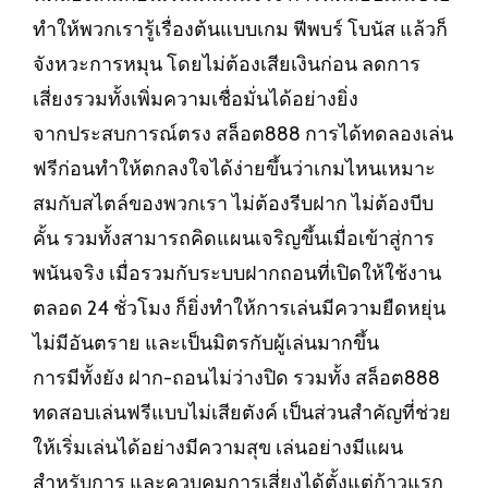
ทำให้พวกเรารู้เรื่องต้นแบบเกม ฟีพบร์ โบนัส แล้วก็
จังหวะการหมุน โดยไม่ต้องเสียเงินก่อน ลดการ
เสี่ยงรวมทั้งเพิ่มความเชื่อมั่นได้อย่างยิ่ง
จากประสบการณ์ตรง สล็อต888 การได้ทดลองเล่น
ฟรีก่อนทำให้ตกลงใจได้ง่ายขึ้นว่าเกมไหนเหมาะ
สมกับสไตล์ของพวกเรา ไม่ต้องรีบฝาก ไม่ต้องบีบ
คั้น รวมทั้งสามารถคิดแผนเจริญขึ้นเมื่อเข้าสู่การ
พนันจริง เมื่อรวมกับระบบฝากถอนที่เปิดให้ใช้งาน
ตลอด 24 ชั่วโมง ก็ยิ่งทำให้การเล่นมีความยืดหยุ่น
ไม่มีอันตราย และเป็นมิตรกับผู้เล่นมากขึ้น
การมีทั้งยัง ฝาก-ถอนไม่ว่างปิด รวมทั้ง สล็อต888
ทดสอบเล่นฟรีแบบไม่เสียตังค์ เป็นส่วนสำคัญที่ช่วย
ให้เริ่มเล่นได้อย่างมีความสุข เล่นอย่างมีแผน
สำหรับการ และควบคุมการเสี่ยงได้ตั้งแต่ก้าวแรก