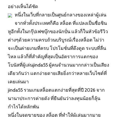
อย่างเห็นได้ชัด
หนึ่งในเว็บที่กลายเป็นศูนย์กลางของเหล่าผู้เล่น
จากทั่วทั้งประเทศก็คือ สล็อต ที่แปลงเป็นชื่อชิน
หูอีกทั้งในกรุ๊ปเฟซบุ๊กของนักปั่น แล้วก็ในหัวข้อรีวิว
ต่างๆด้วยความครบถ้วนบริบูรณ์เรื่องสล็อต ไม่ว่า
จะเป็นค่ายเกมที่ครบ โปรโมชั่นที่ดึงดูด ระบบที่ลื่น
ไหล แล้วก็ที่สำคัญที่สุดเป็นอัตราการแตกของ
โบนัสที่ผู้เล่นjinda55 ผู้คนจำนวนมากกล่าวเป็นเสียง
เดียวกันว่า แตกง่ายดายเสียยิ่งกว่าหลายเว็บไซต์ที่
เคยเล่นมา
jinda55 รวมเกมสล็อตแตกง่ายที่สุดที่ปี 2026 จาก
นานาประการค่ายดัง ที่ยืนยันว่าลงทุนน้อยก็ลุ้น
กำไรได้หลักพัน
หนึ่งในจุดขายของ สล็อต ที่ทำให้ผู้เล่นมากมาย