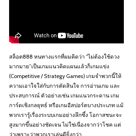
สล็อต888 หนทางแรกที่ผมคิดว่า “ไม่ต้องใช้ดวง
มากมาย”เป็นเกมแนวคิดแผนแล้วก็เกมแข่ง
(Competitive / Strategy Games) เกมจำพวกนี้ให้
ความเอาใจใส่กับการตัดสินใจ การอ่านเกม และ
ประสบการณ์ ตัวอย่างเช่น เกมแนวกระดาน เกม
การ์ดเชิงกลยุทธ์ หรือเกมอีสปอร์ตบางประเภท แม้
พวกเรารู้เรื่องระบบเกมอย่างลึกซึ้ง โอกาสชนะจะ
สูงมากขึ้นอย่างชัดเจน ไม่ใช่เนื่องจากว่าโชค แต่
ว่าเพราะว่าพวกเราเล่นดียิ่งกว่า