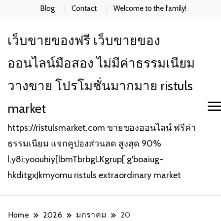
Blog
Contact
Welcome to the family!
เว็บขายของฟรี เว็บขายของ
ออนไลน์มือสอง ไม่มีค่าธรรมเนียม
วางขาย โปรโมชั่นมากมาย ristuls
market
https://ristulsmarket.com ขายของออนไลน์ ฟรีค่า
ธรรมเนียม แจกคูปองส่วนลด สูงสุด 90%
l,y8i;yoouhiy[lbmTbrbgLKgrup[ g'boaiug-
hkditgxJkmyomu ristuls extraordinary market
Home
2026
มกราคม
20