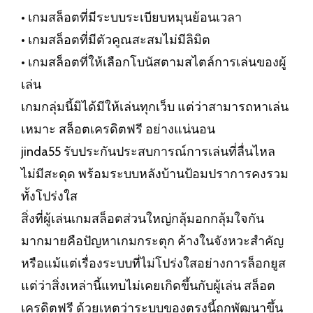
• เกมสล็อตที่มีระบบระเบียบหมุนย้อนเวลา
• เกมสล็อตที่มีตัวคูณสะสมไม่มีลิมิต
• เกมสล็อตที่ให้เลือกโบนัสตามสไตล์การเล่นของผู้
เล่น
เกมกลุ่มนี้มิได้มีให้เล่นทุกเว็บ แต่ว่าสามารถหาเล่น
เหมาะ สล็อตเครดิตฟรี อย่างแน่นอน
jinda55 รับประกันประสบการณ์การเล่นที่ลื่นไหล
ไม่มีสะดุด พร้อมระบบหลังบ้านป้อมปราการคงรวม
ทั้งโปร่งใส
สิ่งที่ผู้เล่นเกมสล็อตส่วนใหญ่กลุ้มอกกลุ้มใจกัน
มากมายคือปัญหาเกมกระตุก ค้างในจังหวะสำคัญ
หรือแม้แต่เรื่องระบบที่ไม่โปร่งใสอย่างการล็อกยูส
แต่ว่าสิ่งเหล่านี้แทบไม่เคยเกิดขึ้นกับผู้เล่น สล็อต
เครดิตฟรี ด้วยเหตุว่าระบบของตรงนี้ถูกพัฒนาขึ้น