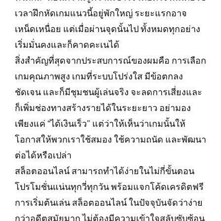
เวลาฝึกหัดเกมแนวนี้อยู่พักใหญ่ ระยะแรกอาจ
เหน็ดเหนื่อย แต่เมื่อผ่านจุดนั้นไป ทั้งหมดทุกอย่าง
เริ่มมั่นคงและก็คาดคะเนได้
สิ่งสำคัญที่สุดจากประสบการณ์ของผมคือ การเลือก
เกมคุณภาพสูง เกมที่ระบบโปร่งใส มีข้อตกลง
ชัดเจน และก็มีชุมชนผู้เล่นจริง จะลดการเสี่ยงและ
ก็เพิ่มช่องทางสร้างรายได้ในระยะยาว อย่ามอง
เพียงแค่ “ได้เงินเร็ว” แต่ว่าให้เห็นว่าเกมนั้นให้
โอกาสให้พวกเราใช้สมอง ใช้ความถนัด และพัฒนา
ต่อได้หรือเปล่า
สล็อตออนไลน์ สามารถทำได้ง่ายในไม่กี่ขั้นตอน
โปรโมชั่นแน่นทุกวี่ทุกวัน พร้อมแจกโค้ดเครดิตฟรี
การเริ่มต้นเล่น สล็อตออนไลน์ ในปัจจุบันจัดว่าง่าย
กว่าอดีตสมัยมาก ไม่ต้องมีความเข้าใจสลับซับซ้อน