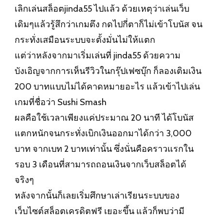
เลิกเล่นสล็อตjinda55 ไปแล้ว ด้วยเหตุว่าเล่นเว็บ
เดิมๆแล้วรู้สึกว่าเกมตึง กดไปกี่ตาก็ไม่เข้าโบนัส จน
กระทั่งเสมือนระบบจะตั้งมั่นไม่ให้แตก
แต่ว่าหลังจากมาเริ่มเล่นที่ jinda55 ด้วยความ
บังเอิญจากการเห็นรีวิวในกรุ๊ปเฟซบุ๊ก ก็ลองเติมเงิน
200 บาทแบบไม่ได้คาดหมายอะไร แล้วเข้าไปเล่น
เกมที่ชื่อว่า Sushi Smash
ผลคือใช้เวลาเพียงแค่ประมาณ 20 นาที ได้โบนัส
แตกหนักจนกระทั่งเบิกเงินออกมาได้กว่า 3,000
บาท จากเบท 2 บาทเท่านั้น ซึ่งนั่นคือคราวแรกใน
รอบ 3 เดือนที่สามารถถอนเงินจากเว็บสล็อตได้
จริงๆ
หลังจากนั้นก็เลยเริ่มศึกษาเล่าเรียนระบบของ
เว็บไซต์
สล็อตเครดิตฟรี
เยอะขึ้น แล้วก็พบว่ามี