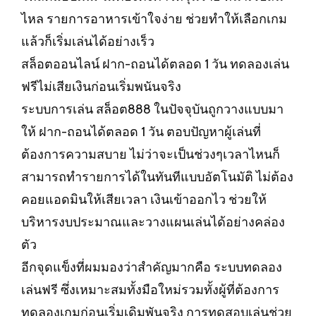
ไหล รายการอาหารเข้าใจง่าย ช่วยทำให้เลือกเกม
แล้วก็เริ่มเล่นได้อย่างเร็ว
สล็อตออนไลน์ ฝาก-ถอนได้ตลอด 1 วัน ทดลองเล่น
ฟรีไม่เสียเงินก่อนเริ่มพนันจริง
ระบบการเล่น สล็อต888 ในปัจจุบันถูกวางแบบมา
ให้ ฝาก-ถอนได้ตลอด 1 วัน ตอบปัญหาผู้เล่นที่
ต้องการความสบาย ไม่ว่าจะเป็นช่วงๆเวลาไหนก็
สามารถทำรายการได้ในทันทีแบบอัตโนมัติ ไม่ต้อง
คอยแอดมินให้เสียเวลา เงินเข้าออกไว ช่วยให้
บริหารงบประมาณและวางแผนเล่นได้อย่างคล่อง
ตัว
อีกจุดแข็งที่ผมมองว่าสำคัญมากคือ ระบบทดลอง
เล่นฟรี ซึ่งเหมาะสมทั้งมือใหม่รวมทั้งผู้ที่ต้องการ
ทดลองเกมก่อนเริ่มเดิมพันจริง การทดสอบเล่นช่วย