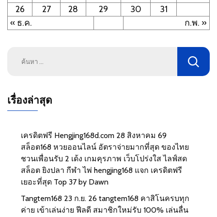
26
27
28
29
30
31
« ธ.ค.
ก.พ. »
ค้นหา
สำหรับ:
เรื่องล่าสุด
เครดิตฟรี Hengjing168d.com 28 สิงหาคม 69
สล็อต168 หวยออนไลน์ อัตราจ่ายมากที่สุด ของไทย
ชวนเพื่อนรับ 2 เด้ง เกมคุรภาพ เว็บโปร่งใส ไลฟ์สด
สล็อต ยิงปลา กีฬา ไพ่ hengjing168 แจก เครดิตฟรี
เยอะที่สุด Top 37 by Dawn
Tangtem168 23 ก.ย. 26 tangtem168 คาสิโนครบทุก
ค่าย เข้าเล่นง่าย ฟีลดี สมาชิกใหม่รับ 100% เล่นลื่น