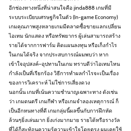
อีกช่องทางหนึ่งที่น่าสนใจคือ jinda888 เกมที่มี
ระบบระเบียบเศรษฐกิจในตัว (In-game Economy)
เกมคุณภาพสูงหลายเกมมีตลาดซื้อขายแลกเปลี่ยน
ไอเทม นักแสดง หรือทรัพยากร ผู้เล่นสามารถสร้าง
รายได้จากการฟาร์ม คิดแผนลงทุน หรือเก็งกำไร
ในเกมได้จริง จากประสบการณ์ผมพบว่า หาก
เข้าใจอุปสงค์–อุปทานในเกม ทราบดีว่าไอเทมไหน
กำลังเป็นที่เรียกร้อง วิธีการทำผลกำไรจะเป็นเรื่อง
ของการวิเคราะห์ ไม่ใช่การเสี่ยงดวง
นอกนั้น เกมที่เน้นความชำนาญเฉพาะทาง ดังเช่น
ว่า เกมดนตรี เกมกีฬา หรือเกมจำลองเหตุการณ์ ก็
เป็นอีกหนทางที่ดี เกมกลุ่มนี้ผลขึ้นกับการฝึกหัด
ล้วนๆยิ่งเล่นมาก ยิ่งเก่งมากมาย รายได้หรือรางวัล
ที่ได้ก็สะท้อนความรู้ความเข้าใจโดยตรง ผมเคยใช้