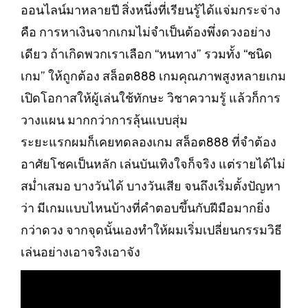
ออนไลน์มาหลายปี สิ่งหนึ่งที่เรียนรู้ได้แจ่มกระจ่าง
คือ การหาเงินจากเกมไม่จำเป็นต้องพึ่งดวงอย่าง
เดียว ถ้าเกิดพวกเราเลือก “หนทาง” รวมทั้ง “ชนิด
เกม” ให้ถูกต้อง
สล็อต888
เกมคุณภาพสูงหลายเกม
เปิดโอกาสให้ผู้เล่นใช้ทักษะ วิชาความรู้ แล้วก็การ
วางแผน มากกว่าการลุ้นแบบสุ่ม
ระยะแรกผมก็เคยทดลองเกม สล็อต888 ที่จำต้อง
อาศัยโชคเป็นหลัก เล่นบันเทิงใจก็จริง แต่รายได้ไม่
สม่ำเสมอ บางวันได้ บางวันเสีย จนถึงเริ่มตั้งปัญหา
ว่า มีเกมแบบไหนบ้างที่คำตอบขึ้นกับฝีมือมากยิ่ง
กว่าดวง จากจุดนั้นเองทำให้ผมเริ่มเปลี่ยนกรรมวิธี
เล่นอย่างเอาจริงเอาจัง