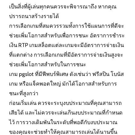
เป็นสิ่งที่ผู้เล่นทุกคนควรจะพิจารณาถึง หากคุณ
ปรารถนาสร้างรายได้
การเลือกเกมที่สมควรรวมทั้งการใช้แผนการที่ดีจะ
ช่วยเพิ่มโอกาสสำหรับเพื่อการชนะ อัตราการชำระ
เงิน RTP เกมสล็อตแต่ละเกมจะมีอัตราการจ่ายเงิน
ที่แตกต่าง การเลือกเกมที่มีอัตราการจ่ายเงินสูงจะ
ช่วยเพิ่มโอกาสสำหรับในการชนะ
เกม pgslot ที่มีฟีพบร์พิเศษ ดังเช่นว่า ฟรีสปิน โบนัส
เกม หรือแจ็คพอตใหญ่ มักได้โอกาสสำหรับการ
ชนะที่สูงกว่า
ก่อนเริ่มเล่น ควรจะระบุงบประมาณที่คุณสามารถ
เสียได้ และไม่ควรจะเล่นเกินงบประมาณที่กำหนด
ไว้ การวางเดิมพันในระดับที่พอดีกับงบประมาณ
ของคุณจะช่วยทำให้คุณสามารถเล่นได้นานขึ้น