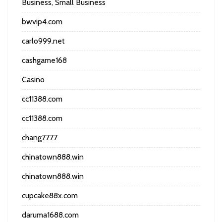
Business, Small Business
bwvip4.com
carlo999.net
cashgame168
Casino
cc11388.com
cc11388.com
chang7777
chinatown888.win
chinatown888.win
cupcake88x.com
daruma1688.com