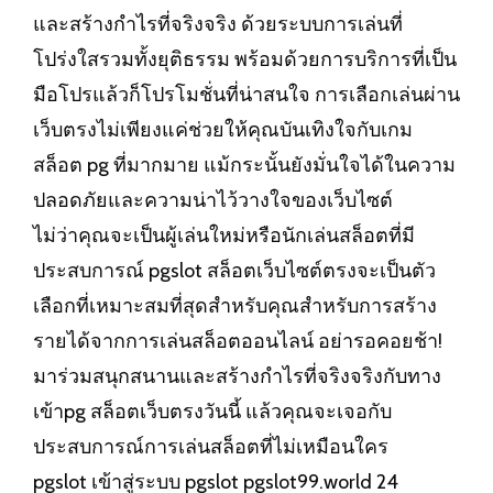
และสร้างกำไรที่จริงจริง ด้วยระบบการเล่นที่
โปร่งใสรวมทั้งยุติธรรม พร้อมด้วยการบริการที่เป็น
มือโปรแล้วก็โปรโมชั่นที่น่าสนใจ การเลือกเล่นผ่าน
เว็บตรงไม่เพียงแค่ช่วยให้คุณบันเทิงใจกับเกม
สล็อต pg ที่มากมาย แม้กระนั้นยังมั่นใจได้ในความ
ปลอดภัยและความน่าไว้วางใจของเว็บไซต์
ไม่ว่าคุณจะเป็นผู้เล่นใหม่หรือนักเล่นสล็อตที่มี
ประสบการณ์
pgslot
สล็อตเว็บไซต์ตรงจะเป็นตัว
เลือกที่เหมาะสมที่สุดสำหรับคุณสำหรับการสร้าง
รายได้จากการเล่นสล็อตออนไลน์ อย่ารอคอยช้า!
มาร่วมสนุกสนานและสร้างกำไรที่จริงจริงกับทาง
เข้าpg สล็อตเว็บตรงวันนี้ แล้วคุณจะเจอกับ
ประสบการณ์การเล่นสล็อตที่ไม่เหมือนใคร
pgslot เข้าสู่ระบบ pgslot pgslot99.world 24