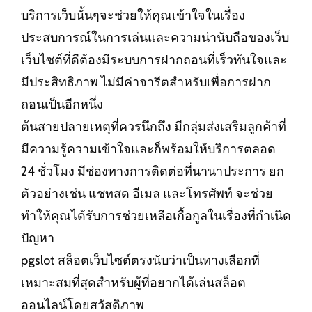
บริการเว็บนั้นๆจะช่วยให้คุณเข้าใจในเรื่อง
ประสบการณ์ในการเล่นและความน่านับถือของเว็บ
เว็บไซต์ที่ดีต้องมีระบบการฝากถอนที่เร็วทันใจและ
มีประสิทธิภาพ ไม่มีค่าจารีตสำหรับเพื่อการฝาก
ถอนเป็นอีกหนึ่ง
ต้นสายปลายเหตุที่ควรนึกถึง มีกลุ่มส่งเสริมลูกค้าที่
มีความรู้ความเข้าใจและก็พร้อมให้บริการตลอด
24 ชั่วโมง มีช่องทางการติดต่อที่นานาประการ ยก
ตัวอย่างเช่น แชทสด อีเมล และโทรศัพท์ จะช่วย
ทำให้คุณได้รับการช่วยเหลือเกื้อกูลในเรื่องที่กำเนิด
ปัญหา
pgslot สล็อตเว็บไซต์ตรงนับว่าเป็นทางเลือกที่
เหมาะสมที่สุดสำหรับผู้ที่อยากได้เล่นสล็อต
ออนไลน์โดยสวัสดิภาพ