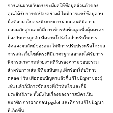
การเล่นผ่านเว็บตรงจะมีผลให้ข้อมูลส่วนตัวของ
คุณได้รับการปกป้องอย่างดี ไม่มีการแชร์ข้อมูลกับ
มือที่สาม เว็บตรงมีระบบการฝากถอนที่มีความ
ปลอดภัยสูง และก็มีการเข้ารหัสข้อมูลเพื่อคุ้มครอง
ป้องกันการถูกลัก มีความโปร่งใสสำหรับในการ
จัดแจงผลลัพธ์ของเกม ไม่มีการปรับปรุงหรือโกงผล
การเล่น เว็บไซต์ตรงที่มีมาตรฐานเอาแต่ได้รับการ
พิจารณาจากหน่วยงานที่รับรองความชอบธรรม
สำหรับการเล่น มีทีมสนับสนุนที่พร้อมให้บริการ
ตลอด 1 วัน เพื่อตอบปัญหาแล้วก็แก้ไขปัญหาของผู้
เล่น แล้วก็มีการจัดแจงที่เร็วทันใจและก็มี
ประสิทธิภาพ ทั้งยังในเรื่องของการสมัครเป็น
สมาชิก การฝากถอน
pgslot
และก็การแก้ไขปัญหา
ที่เกิดขึ้น