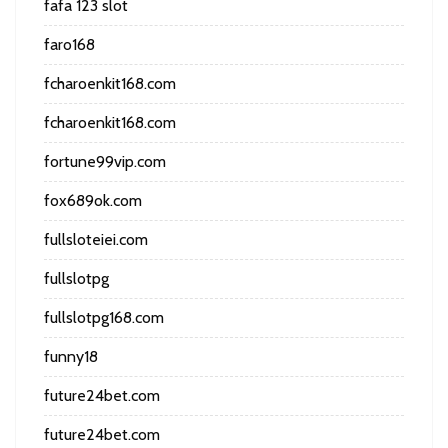
fafa 123 slot
faro168
fcharoenkit168.com
fcharoenkit168.com
fortune99vip.com
fox689ok.com
fullsloteiei.com
fullslotpg
fullslotpg168.com
funny18
future24bet.com
future24bet.com