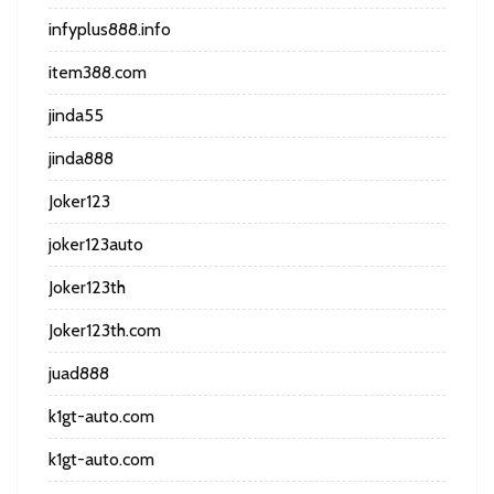
infyplus888.info
item388.com
jinda55
jinda888
Joker123
joker123auto
Joker123th
Joker123th.com
juad888
k1gt-auto.com
k1gt-auto.com