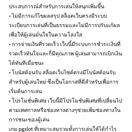
ประสบการณ์สำหรับการเล่นให้สนุกเพิ่มขึ้น
• ไม่มีการแก้ไขผลสรุป สล็อตเว็บตรงมีระบบ
ระเบียบการเล่นที่เป็นธรรมและไม่มีการปรับแก้ผล
เพื่อให้ผู้เล่นมั่นใจในความโล่งใส
• การจ่ายเงินที่รวดเร็ว เว็บนี้มีระบบการชำระเงินที่
รวดเร็วทันใจและก็มีคุณภาพ ผู้เล่นสามารถเบิกเงิน
ได้ทันทีเมื่อชนะ
• โบนัสต้อนรับ สล็อตเว็บไซต์ตรงมีโบนัสต้อนรับ
สำหรับผู้เล่นใหม่ ซึ่งเป็นโอกาสที่ดีสำหรับเพื่อการ
เริ่มต้นการเล่น
• โปรโมชั่นพิเศษ เว็บนี้มีโปรโมชั่นพิเศษที่เปลี่ยนไป
ตามเทศกาลหรือช่องทางต่างๆช่วยเพิ่มช่องทางใน
การชนะของผู้เล่น
เกม pgslot ที่เหมาะสมรวมทั้งการเล่นให้ได้กำไร