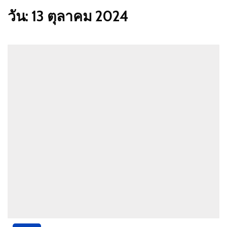
วัน:
13 ตุลาคม 2024