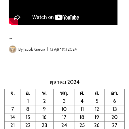
…
By
Jacob Garcia
13 ตุลาคม 2024
ตุลาคม 2024
จ.
อ.
พ.
พฤ.
ศ.
ส.
อา.
1
2
3
4
5
6
7
8
9
10
11
12
13
14
15
16
17
18
19
20
21
22
23
24
25
26
27