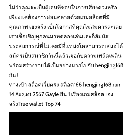
ไม่ว่าคุณจะเป็นผู้เล่นที่ชอบในการเสี่ยงดวงหรือ
เพียงแค่ต้องการผ่อนคลายด้วยเกมสล็อตที่มี
คุณภาพ เฮงจริง เป็นโอกาสที่คุณไม่สมควรละเลย
เราเชื้อเชิญทุกคนมาทดลองเล่นและก็สัมผัส
ประสบการณ์ที่ไม่เคยมีที่แหน่งใดสามารถเสนอได้
สมัครเป็นสมาชิกวันนี้แล้วเจอกับความเพลิดเพลิน
พร้อมสร้างรายได้เป็นอย่างมากไปกับ hengjing168
กัน !
ทางเข้า สล็อตเว็บตรง สล็อต168 hengjing168.run
14 August 2567 Gayle ยืน 1 เรื่องเกมสล็อต เฮง
จริงTrue wallet Top 74