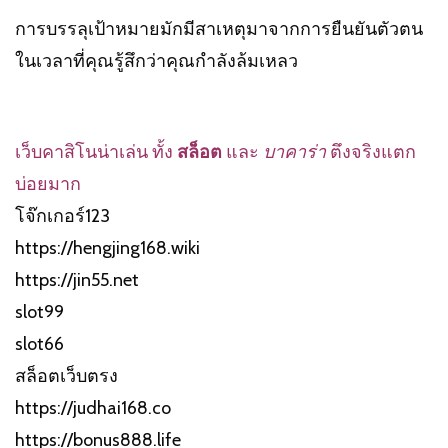
การบรรลุเป้าหมายมักมีสาเหตุมาจากการยืนยันตัวตน
ในเวลาที่คุณรู้สึกว่าคุณกำลังล้มเหลว
เว็บคาสิโนน่าเล่น ทั้ง
สล็อต
และ
บาคาร่า
ตึงจริงแตก
บ่อยมาก
โจ๊กเกอร์123
https://hengjing168.wiki
https://jin55.net
slot99
slot66
สล็อตเว็บตรง
https://judhai168.co
https://bonus888.life