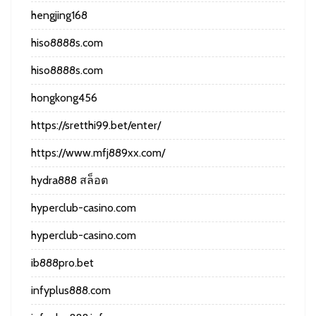
hengjing168
hiso8888s.com
hiso8888s.com
hongkong456
https://sretthi99.bet/enter/
https://www.mfj889xx.com/
hydra888 สล็อต
hyperclub-casino.com
hyperclub-casino.com
ib888pro.bet
infyplus888.com