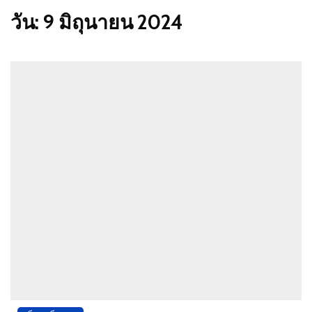
วัน:
9 มิถุนายน 2024