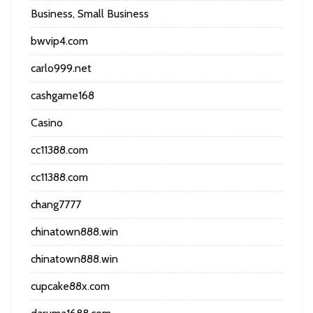
Business, Small Business
bwvip4.com
carlo999.net
cashgame168
Casino
cc11388.com
cc11388.com
chang7777
chinatown888.win
chinatown888.win
cupcake88x.com