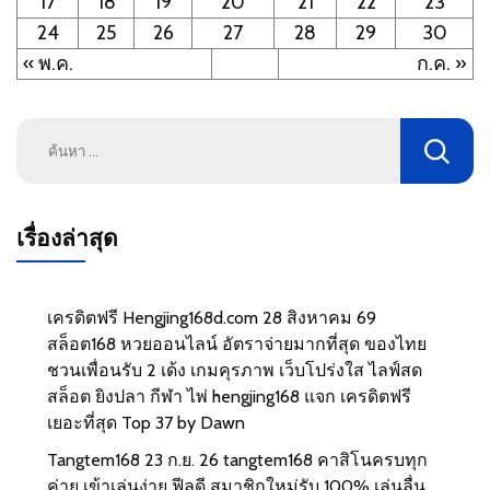
17
18
19
20
21
22
23
24
25
26
27
28
29
30
« พ.ค.
ก.ค. »
ค้นหา
สำหรับ:
เรื่องล่าสุด
เครดิตฟรี Hengjing168d.com 28 สิงหาคม 69
สล็อต168 หวยออนไลน์ อัตราจ่ายมากที่สุด ของไทย
ชวนเพื่อนรับ 2 เด้ง เกมคุรภาพ เว็บโปร่งใส ไลฟ์สด
สล็อต ยิงปลา กีฬา ไพ่ hengjing168 แจก เครดิตฟรี
เยอะที่สุด Top 37 by Dawn
Tangtem168 23 ก.ย. 26 tangtem168 คาสิโนครบทุก
ค่าย เข้าเล่นง่าย ฟีลดี สมาชิกใหม่รับ 100% เล่นลื่น