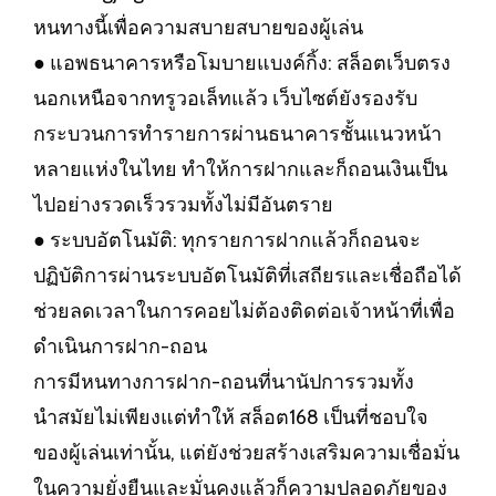
หนทางนี้เพื่อความสบายสบายของผู้เล่น
● แอพธนาคารหรือโมบายแบงค์กิ้ง:
สล็อตเว็บตรง
นอกเหนือจากทรูวอเล็ทแล้ว เว็บไซต์ยังรองรับ
กระบวนการทำรายการผ่านธนาคารชั้นแนวหน้า
หลายแห่งในไทย ทำให้การฝากและก็ถอนเงินเป็น
ไปอย่างรวดเร็วรวมทั้งไม่มีอันตราย
● ระบบอัตโนมัติ: ทุกรายการฝากแล้วก็ถอนจะ
ปฏิบัติการผ่านระบบอัตโนมัติที่เสถียรและเชื่อถือได้
ช่วยลดเวลาในการคอยไม่ต้องติดต่อเจ้าหน้าที่เพื่อ
ดำเนินการฝาก-ถอน
การมีหนทางการฝาก-ถอนที่นานัปการรวมทั้ง
นำสมัยไม่เพียงแต่ทำให้ สล็อต168 เป็นที่ชอบใจ
ของผู้เล่นเท่านั้น, แต่ยังช่วยสร้างเสริมความเชื่อมั่น
ในความยั่งยืนและมั่นคงแล้วก็ความปลอดภัยของ