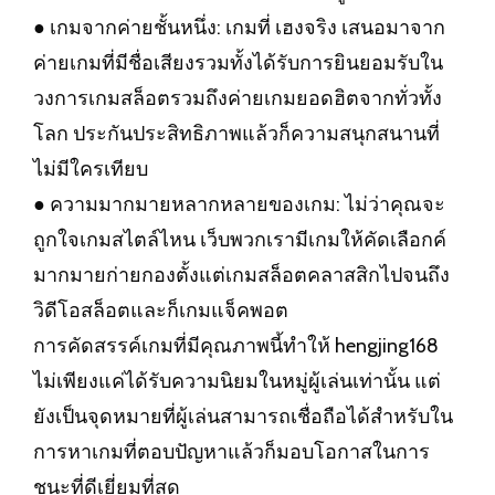
● เกมจากค่ายชั้นหนึ่ง: เกมที่ เฮงจริง เสนอมาจาก
ค่ายเกมที่มีชื่อเสียงรวมทั้งได้รับการยินยอมรับใน
วงการเกมสล็อตรวมถึงค่ายเกมยอดฮิตจากทั่วทั้ง
โลก ประกันประสิทธิภาพแล้วก็ความสนุกสนานที่
ไม่มีใครเทียบ
● ความมากมายหลากหลายของเกม: ไม่ว่าคุณจะ
ถูกใจเกมสไตล์ไหน เว็บพวกเรามีเกมให้คัดเลือกค์
มากมายก่ายกองตั้งแต่เกมสล็อตคลาสสิกไปจนถึง
วิดีโอสล็อตและก็เกมแจ็คพอต
การคัดสรรค์เกมที่มีคุณภาพนี้ทำให้ hengjing168
ไม่เพียงแค่ได้รับความนิยมในหมู่ผู้เล่นเท่านั้น แต่
ยังเป็นจุดหมายที่ผู้เล่นสามารถเชื่อถือได้สำหรับใน
การหาเกมที่ตอบปัญหาแล้วก็มอบโอกาสในการ
ชนะที่ดีเยี่ยมที่สุด