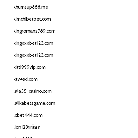
khumsup888.me
kimchibetbet.com
kingromans789.com
kingxxxbet123.com
kingxxxbet123.com
kitti999vip.com
ktv4sd.com
lala55-casino.com
lalikabetsgame.com
lcbet444.com
lion123สล็อต