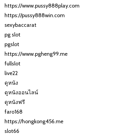
https://www.pussy888play.com
https://pussy888win.com
sexybaccarat
pg slot
pgslot
https://www.pgheng99.me
fullslot
live22
ดูหนัง
ดูหนังออนไลน์
ดูหนังฟรี
faro168
https://hongkong456.me
slot66