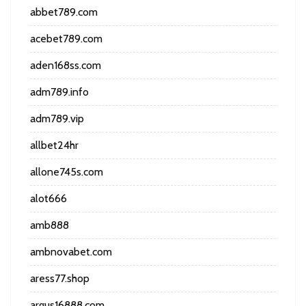
abbet789.com
acebet789.com
aden168ss.com
adm789.info
adm789.vip
allbet24hr
allone745s.com
alot666
amb888
ambnovabet.com
aress77.shop
argus16888.com