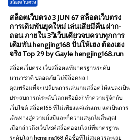
สล็อตเว็บตรง
สล็อตเว็บตรง 3 JUN 67 สล็อตเว็บตรง
การเดิมพันยุคใหม่ เล่นเสียมีคืน ฝาก-
ถอน ภายใน 3วิเว็บเดียวจบครบทุกการ
เดิมพัน hengjing168 ปั่นให้เฮง ต้องเฮง
จริง Top 29 by Gayle hengjing168.run
สล็อตเว็บตรง
เว็บสล็อตแท้มาตรฐานระดับ
นานาชาติ ปลอดภัย ไม่มีล็อคผล !
คุณพร้อมที่จะเปลี่ยนการเล่นเกมสล็อตให้แปลงเป็น
ประสบการณ์ระดับโลกหรือยัง? ทำความรู้จักกับ
เว็บไซต์ สล็อต168 ที่ไม่เพียงแค่เล่นเกม แต่เป็นการ
เดินทางสู่ความมั่งมีและก็ความสนุกไม่สิ้นสุด!
เมื่อกล่าวถึงเว็บไซต์สล็อตออนไลน์ที่มาตรฐาน
ระดับโลก hengjing168 คือชื่อที่ไม่สมควรละเลย