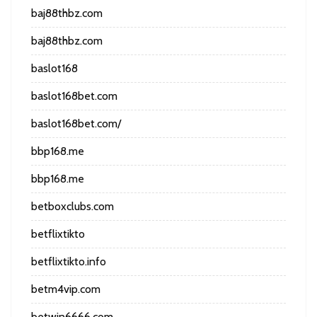
baj88thbz.com
baj88thbz.com
baslot168
baslot168bet.com
baslot168bet.com/
bbp168.me
bbp168.me
betboxclubs.com
betflixtikto
betflixtikto.info
betm4vip.com
betwin6666.com