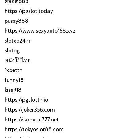
สล็อต888
https://pgslot.today
pussy888
https://www.sexyauto168.xyz
slotxo24hr
slotpg
หนังโป๊ไทย
1xbetth
funny18
kiss918
https://pgslotth.io
https://joker356.com
https://samurai777.net
https://tokyoslot88.com