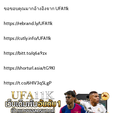
ขอขอบคุณมากอ้างอิงจาก
UFA11k
https://rebrand.ly/UFA11k
https://cutly.info/UFA11k
https://bitt.to/q6a9zx
https://shorturl.asia/tG9KI
https://t.co/6HIV3q5LgP