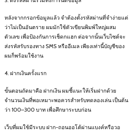
3. ตั้งรหัสผ่านรวมทั้งการันตีข้อมูล
หลังจากกรอกข้อมูลแล้ว จำต้องตั้งรหัสผ่านที่จำง่ายแต่
ว่าไม่เป็นอันตราย ผมมักใช้ตัวเขียนพิมพ์ใหญ่ผสม
ตัวเลข เพื่อป้องกันการเช็ดกแฮก ต่อจากนั้นเว็บไซต์จะ
ส่งรหัสรับรองทาง SMS หรืออีเมล เพียงเท่านี้บัญชีของ
ผมก็พร้อมใช้งาน
4. ฝากเงินครั้งแรก
ขั้นตอนถัดมาคือ ฝากเงิน ผมชี้แนะให้เริ่มฝากด้วย
จำนวนเงินที่พอเหมาะพอควรสำหรับทดลองเล่น เป็นต้น
ว่า 100–300 บาท เพื่อศึกษาระบบก่อน
เว็บที่ผมใช้มีระบบ ฝาก-ถอนออโต้ผ่านแบงค์หรือวอ