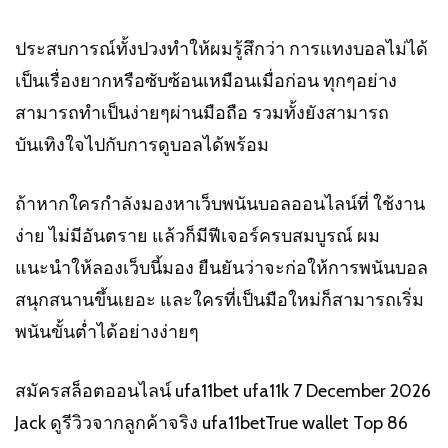
ประสบการณ์ทั้งปวงทำให้ผมรู้สึกว่า การแทงบอลไม่ได้
เป็นเรื่องยากหรือซับซ้อนเหมือนเมื่อก่อน ทุกๆอย่าง
สามารถทำเป็นง่ายๆผ่านมือถือ รวมทั้งยังสามารถ
บันเทิงใจไปกับการดูบอลได้พร้อม
ถ้าหากใครกำลังมองหาเว็บพนันบอลออนไลน์ที่ ใช้งาน
ง่าย ไม่มีอันตราย แล้วก็มีฟีเจอร์ครบสมบูรณ์ ผม
แนะนำให้ลองเว็บนี้มอง ยืนยันว่าจะก่อให้การพนันบอล
สนุกสนานขึ้นเยอะ และใครที่เป็นมือใหม่ก็สามารถเริ่ม
พนันขั้นต่ำได้อย่างง่ายๆ
สมัครสล็อตออนไลน์ ufa11bet ufa11k 7 December 2026
Jack ดูรีวิวจากลูกค้าจริง ufa11betTrue wallet Top 86