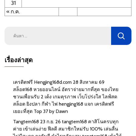
31
« ก.ค.
ค้นหา
สำหรับ:
เรื่องล่าสุด
เครดิตฟรี Hengjing168d.com 28 สิงหาคม 69
สล็อต168 หวยออนไลน์ อัตราจ่ายมากที่สุด ของไทย
ชวนเพื่อนรับ 2 เด้ง เกมคุรภาพ เว็บโปร่งใส ไลฟ์สด
สล็อต ยิงปลา กีฬา ไพ่ hengjing168 แจก เครดิตฟรี
เยอะที่สุด Top 37 by Dawn
Tangtem168 23 ก.ย. 26 tangtem168 คาสิโนครบทุก
ค่าย เข้าเล่นง่าย ฟีลดี สมาชิกใหม่รับ 100% เล่นลื่น