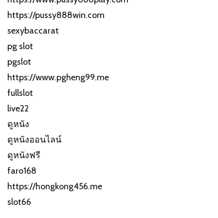
https://pussy888win.com
sexybaccarat
pg slot
pgslot
https://www.pgheng99.me
fullslot
live22
ดูหนัง
ดูหนังออนไลน์
ดูหนังฟรี
faro168
https://hongkong456.me
slot66