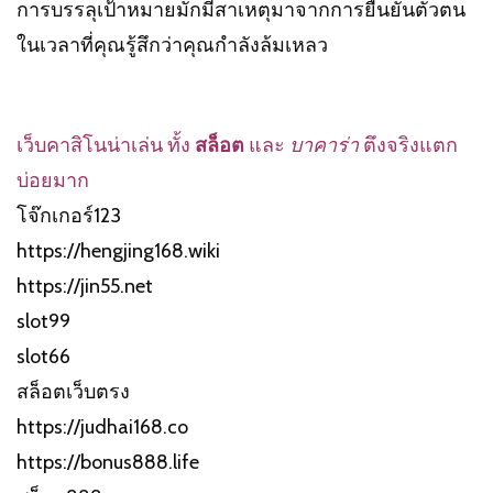
การบรรลุเป้าหมายมักมีสาเหตุมาจากการยืนยันตัวตน
ในเวลาที่คุณรู้สึกว่าคุณกำลังล้มเหลว
เว็บคาสิโนน่าเล่น ทั้ง
สล็อต
และ
บาคาร่า
ตึงจริงแตก
บ่อยมาก
โจ๊กเกอร์123
https://hengjing168.wiki
https://jin55.net
slot99
slot66
สล็อตเว็บตรง
https://judhai168.co
https://bonus888.life