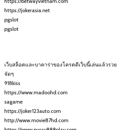
https://betwayvietnam.com
https://jokerasia.net
pgslot
pgslot
เว็บสล็อตและบาคาร่าของโครตดีเว็บนี้เล่นแล้วรวย
จัดๆ
918kiss
https://www.madoohd.com
sagame
https://joker123auto.com
http://www.movie87hd.com
https://www.pussy888play.com