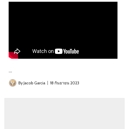
…
By
Jacob Garcia
18 กันยายน 2023