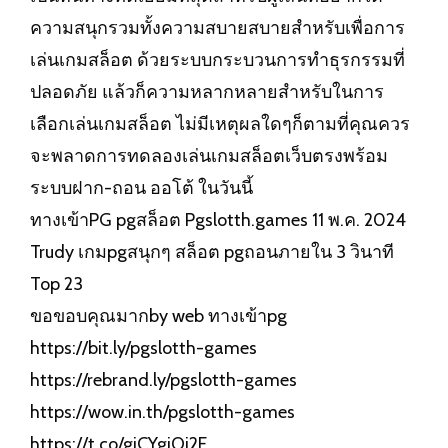
ความสนุกรวมทั้งความสบายสบายสำหรับเพื่อการ
เล่นเกมสล็อต ด้วยระบบกระบวนการทำธุรกรรมที่
ปลอดภัย แล้วก็ความหลากหลายสำหรับในการ
เลือกเล่นเกมสล็อต ไม่มีเหตุผลใดๆก็ตามที่คุณควร
จะพลาดการทดลองเล่นเกมสล็อตเว็บตรงพร้อม
ระบบฝาก-ถอน ออโต้ ในวันนี้
ทางเข้าPG pgสล็อต Pgslotth.games 11 พ.ค. 2024
Trudy เกมpgสนุกๆ สล็อต pgถอนภายใน 3 วินาที
Top 23
ขอขอบคุณมากby web
ทางเข้าpg
https://bit.ly/pgslotth-games
https://rebrand.ly/pgslotth-games
https://wow.in.th/pgslotth-games
https://t.co/gjCYgjOj2E