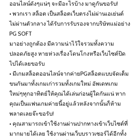
ออนไลน์ดังๆแน่ๆ จะมีอะไรบ้าง มาดูกันขอรับ!
• พวกเรา สล็อต เป็นสล็อตเว็บตรงไม่ผ่านเอเย่นต์
ไม่ผ่านตัวกลาง ได้รับการรับรองจากบริษัทแม่อย่าง
PG SOFT
มาอย่างถูกต้อง มีความน่าไว้ใจรวมทั้งความ
ปลอดภัยสูง หายห่วงเรื่องโดนโกงหรือเว็บไซต์ปิด
ไปได้เลยขอรับ
• มีเกมสล็อตออนไลน์จากค่ายPGสล็อตแบบจัดเต็ม
ขนกันมาทั้งเกมเก่ารวมทั้งเกมใหม่ อัพเดทเกม
ใหม่ๆทุกอาทิตย์ให้คุณได้เล่นก่อนผู้ใดกันแน่ หาก
คุณเป็นแฟนเกมค่ายนี้อยู่แล้วหลังจากนั้นก็ห้าม
พลาดเลยจ๊ะขอรับ!
• คุณสามารถเข้าใช้งานผ่านปากทางเข้าเว็บไซต์ที่
มากมายได้เลย ใช้งานผ่านเว็บบราวเซอร์ได้อีกทั้ง