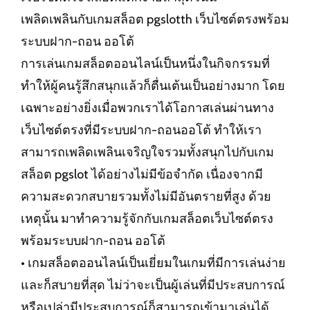
เพลิดเพลินกับเกมสล็อต pgslotth เว็บไซต์ตรงพร้อม
ระบบฝาก-ถอน ออโต้
การเล่นเกมสล็อตออนไลน์เป็นหนึ่งในกิจกรรมที่
ทำให้ผู้คนรู้สึกสนุกแล้วก็ตื่นเต้นเป็นอย่างมาก โดย
เฉพาะอย่างยิ่งเมื่อพวกเราได้โอกาสเล่นผ่านทาง
เว็บไซต์ตรงที่มีระบบฝาก-ถอนออโต้ ทำให้เรา
สามารถเพลิดเพลินเจริญใจรวมทั้งสนุกไปกับเกม
สล็อต pgslot ได้อย่างไม่มีข้อจำกัด เนื่องจากมี
ความสะดวกสบายรวมทั้งไม่มีอันตรายที่สูง ด้วย
เหตุนั้น มาทำความรู้จักกับเกมสล็อตเว็บไซต์ตรง
พร้อมระบบฝาก-ถอน ออโต้
• เกมสล็อตออนไลน์เป็นเยี่ยมในเกมที่มีการเล่นง่าย
และก็สบายที่สุด ไม่ว่าจะเป็นผู้เล่นที่มีประสบการณ์
หรือเปล่ามีประสบการณ์ก็สามารถเข้ามาเล่นได้