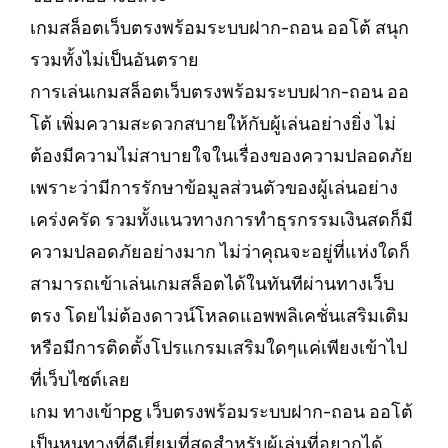
เกมสล็อตเว็บตรงพร้อมระบบฝาก-ถอน ออโต้ สนุก
รวมทั้งไม่เป็นอันตราย
การเล่นเกมสล็อตเว็บตรงพร้อมระบบฝาก-ถอน ออ
โต้ เพิ่มความสะดวกสบายให้กับผู้เล่นอย่างยิ่ง ไม่
ต้องมีความไม่สาบายใจในเรื่องของความปลอดภัย
เพราะว่ามีการรักษาข้อมูลส่วนตัวของผู้เล่นอย่าง
เคร่งครัด รวมทั้งแนวทางการทำธุรกรรมเงินสดก็มี
ความปลอดภัยอย่างมาก ไม่ว่าคุณจะอยู่ที่แห่งใดก็
สามารถเข้าเล่นเกมสล็อตได้ในทันทีผ่านทางเว็บ
ตรง โดยไม่ต้องดาวน์โหลดแอพพลิเคชั่นเสริมเติม
หรือมีการติดตั้งโปรแกรมเสริมใดๆแค่เพียงเข้าไป
ที่เว็บไซต์เลย
เกม
ทางเข้าpg
เว็บตรงพร้อมระบบฝาก-ถอน ออโต้
เป็นหนทางที่ดีเยี่ยมที่สุดสำหรับผู้เล่นที่อยากได้