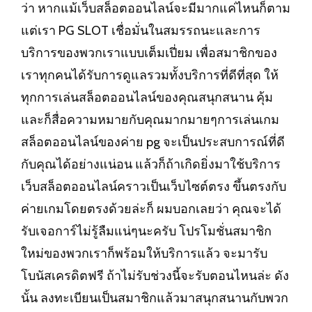
ว่า หากแม้เว็บสล็อตออนไลน์จะมีมากแค่ไหนก็ตาม
แต่เรา PG SLOT เชื่อมั่นในสมรรถนะและการ
บริการของพวกเราแบบเต็มเปี่ยม เพื่อสมาชิกของ
เราทุกคนได้รับการดูแลรวมทั้งบริการที่ดีที่สุด ให้
ทุกการเล่นสล็อตออนไลน์ของคุณสนุกสนาน คุ้ม
และก็สื่อความหมายกับคุณมากมายๆการเล่นเกม
สล็อตออนไลน์ของค่าย pg จะเป็นประสบการณ์ที่ดี
กับคุณได้อย่างแน่อน แล้วก็ถ้าเกิดยิ่งมาใช้บริการ
เว็บสล็อตออนไลน์คราวเป็นเว็บไซต์ตรง ขึ้นตรงกับ
ค่ายเกมโดยตรงด้วยล่ะก็ ผมบอกเลยว่า คุณจะได้
รับเจอการ์ไม่รู้ลืมแน่ๆนะครับ โปรโมชั่นสมาชิก
ใหม่ของพวกเราก็พร้อมให้บริการแล้ว จะมารับ
โบนัสเครดิตฟรี ถ้าไม่รับช่วงนี้จะรับตอนไหนล่ะ ดัง
นั้น ลงทะเบียนเป็นสมาชิกแล้วมาสนุกสนานกับพวก