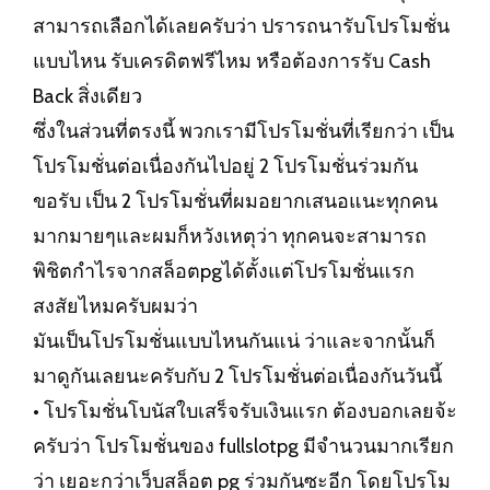
สามารถเลือกได้เลยครับว่า ปรารถนารับโปรโมชั่น
แบบไหน รับเครดิตฟรีไหม หรือต้องการรับ Cash
Back สิ่งเดียว
ซึ่งในส่วนที่ตรงนี้ พวกเรามีโปรโมชั่นที่เรียกว่า เป็น
โปรโมชั่นต่อเนื่องกันไปอยู่ 2 โปรโมชั่นร่วมกัน
ขอรับ เป็น 2 โปรโมชั่นที่ผมอยากเสนอแนะทุกคน
มากมายๆและผมก็หวังเหตุว่า ทุกคนจะสามารถ
พิชิตกำไรจากสล็อตpgได้ตั้งแต่โปรโมชั่นแรก
สงสัยไหมครับผมว่า
มันเป็นโปรโมชั่นแบบไหนกันแน่ ว่าและจากนั้นก็
มาดูกันเลยนะครับกับ 2 โปรโมชั่นต่อเนื่องกันวันนี้
• โปรโมชั่นโบนัสใบเสร็จรับเงินแรก ต้องบอกเลยจ้ะ
ครับว่า โปรโมชั่นของ fullslotpg มีจำนวนมากเรียก
ว่า เยอะกว่าเว็บสล็อต pg ร่วมกันซะอีก โดยโปรโม