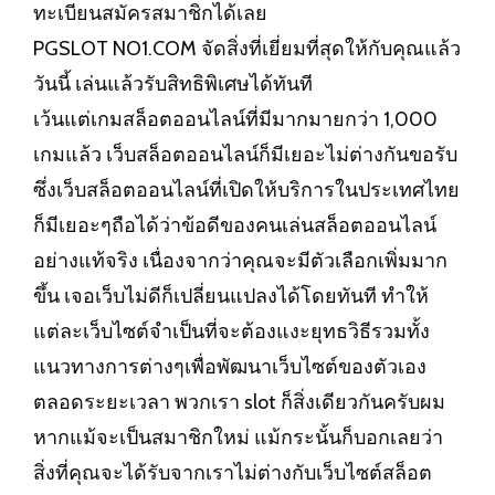
ทะเบียนสมัครสมาชิกได้เลย
PGSLOT NO1.COM จัดสิ่งที่เยี่ยมที่สุดให้กับคุณแล้ว
วันนี้ เล่นแล้วรับสิทธิพิเศษได้ทันที
เว้นแต่เกมสล็อตออนไลน์ที่มีมากมายกว่า 1,000
เกมแล้ว เว็บสล็อตออนไลน์ก็มีเยอะไม่ต่างกันขอรับ
ซึ่งเว็บสล็อตออนไลน์ที่เปิดให้บริการในประเทศไทย
ก็มีเยอะๆถือได้ว่าข้อดีของคนเล่นสล็อตออนไลน์
อย่างแท้จริง เนื่องจากว่าคุณจะมีตัวเลือกเพิ่มมาก
ขึ้น เจอเว็บไม่ดีก็เปลี่ยนแปลงได้โดยทันที ทำให้
แต่ละเว็บไซต์จำเป็นที่จะต้องแงะยุทธวิธีรวมทั้ง
แนวทางการต่างๆเพื่อพัฒนาเว็บไซต์ของตัวเอง
ตลอดระยะเวลา พวกเรา slot ก็สิ่งเดียวกันครับผม
หากแม้จะเป็นสมาชิกใหม่ แม้กระนั้นก็บอกเลยว่า
สิ่งที่คุณจะได้รับจากเราไม่ต่างกับเว็บไซต์สล็อต