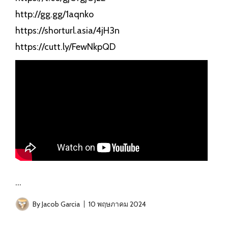
http://gg.gg/1aqnko
https://shorturl.asia/4jH3n
https://cutt.ly/FewNkpQD
…
By
Jacob Garcia
10 พฤษภาคม 2024