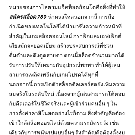
หมายของการไล่ตามแจ็คพ็อตก้อนโตคือสิ่งที่ทำให้
สมัครสล็อต 789
น่าหลงใหลนอกจากนี้ การถือ
กำเนิดของเทคโนโลยีได้นำมาซึ่งความก้าวหน้าที่
สำคัญในเกมสล็อตออนไลน์ กราฟิกและเอฟเฟ็กต์
เสียงมักจะยอดเยี่ยม สร้างประสบการณ์ที่ชวน
ดื่มด่ำและดึงดูดสายตา ตอนนี้สล็อตจำนวนมากได้
รับการปรับให้เหมาะกับอุปกรณ์พกพา ทำให้ผู้เล่น
สามารถเพลิดเพลินกับเกมโปรดได้ทุกที่
นอกจากนี้ การเปิดตัวสล็อตดีลเลอร์สดยังเพิ่มความ
สมจริงในระดับใหม่ เนื่องจากผู้เล่นสามารถโต้ตอบ
กับดีลเลอร์ในชีวิตจริงและผู้เข้าร่วมคนอื่น ๆ ใน
การตั้งค่าคาสิโนสดอย่างไรก็ตาม สิ่งสำคัญคือต้อง
เข้าใกล้สล็อตออนไลน์ด้วยความระมัดระวัง เช่น
เดียวกับการพนันรูปแบบอื่นๆ สิ่งสำคัญคือต้องตั้งงบ