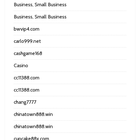
Business, Small Business
Business, Small Business
bwvip4.com
carlo999.net
cashgame168
Casino
cc11388.com
cc11388.com
chang7777
chinatown888.win
chinatown888.win
cupcake88x.com