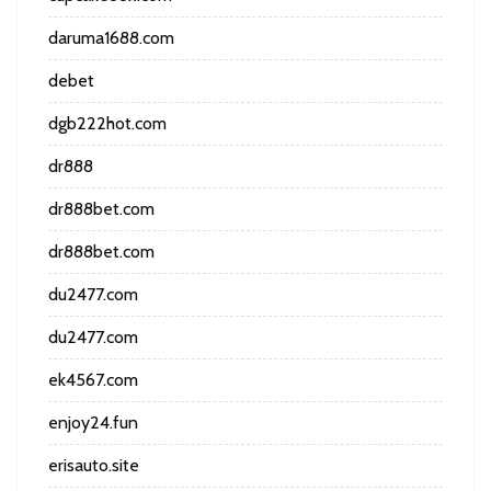
daruma1688.com
debet
dgb222hot.com
dr888
dr888bet.com
dr888bet.com
du2477.com
du2477.com
ek4567.com
enjoy24.fun
erisauto.site