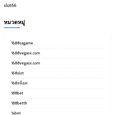
slot66
หมวดหมู่
1688sagame
1688vegasx.com
1688vegasx.com
168slot
168สล็อต
188bet
188betth
1xbet