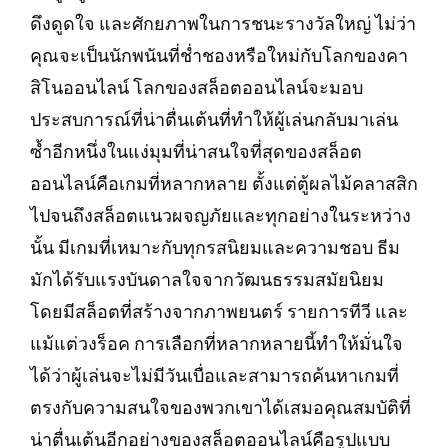
ดึงดูดใจ และศักยภาพในการชนะรางวัลใหญ่ ไม่ว่า
คุณจะเป็นนักพนันที่ช่ำชองหรือใหม่กับโลกของคา
สิโนออนไลน์ โลกของสล็อตออนไลน์จะมอบ
ประสบการณ์ที่น่าตื่นเต้นที่ทำให้ผู้เล่นกลับมาเล่น
ซ้ำอีกหนึ่งในแง่มุมที่น่าสนใจที่สุดของสล็อต
ออนไลน์คือเกมที่หลากหลาย ตั้งแต่ตู้ผลไม้คลาสสิก
ไปจนถึงสล็อตแนวผจญภัยและทุกอย่างในระหว่าง
นั้น มีเกมที่เหมาะกับทุกรสนิยมและความชอบ ธีม
มักได้รับแรงบันดาลใจจากวัฒนธรรมสมัยนิยม
โดยมีสล็อตที่สร้างจากภาพยนตร์ รายการทีวี และ
แม้แต่วงร็อค การเลือกที่หลากหลายนี้ทำให้มั่นใจ
ได้ว่าผู้เล่นจะไม่มีวันเบื่อและสามารถค้นหาเกมที่
ตรงกับความสนใจของพวกเขาได้เสมอคุณสมบัติที่
น่าตื่นเต้นอีกอย่างของสล็อตออนไลน์คือรูปแบบ