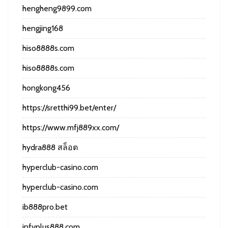
hengheng9899.com
hengjing168
hiso8888s.com
hiso8888s.com
hongkong456
https://sretthi99.bet/enter/
https://www.mfj889xx.com/
hydra888 สล็อต
hyperclub-casino.com
hyperclub-casino.com
ib888pro.bet
infyplus888.com