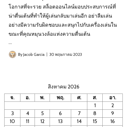
โอกาสที่จะรวย สล็อตออนไลน์มอบประสบการณ์ที่
น่าตื่นเต้นที่ทำให้ผู้เล่นกลับมาเล่นอีก อย่าลืมเล่น
อย่างมีความรับผิดชอบและสนุกไปกับเครื่องเล่นใน
ขณะที่คุณหมุนวงล้อแห่งความตื่นเต้น
…
By
Jacob Garcia
30 พฤษภาคม 2023
สิงหาคม 2026
จ.
อ.
พ.
พฤ.
ศ.
ส.
อา.
1
2
3
4
5
6
7
8
9
10
11
12
13
14
15
16