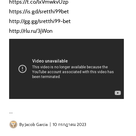
https://t.co/lxVmwkvUzp
https://is.gd/sretthi99bet
http://gg.gg/sretthi99-bet
http://rlu.ru/3jWon
…
By
Jacob Garcia
10 กรกฎาคม 2023