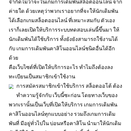
จำกัดไม่ว่าจะในเกมการเดิมพันสล็อตออนไลน์ จาก
ค่ายใด ด้วยเหตุว่าพวกเราอยากที่จะให้นักเดิมพัน
ได้เลือกเกมสล็อตออนไลน์ ที่เหมาะสมกับ ตัวเอง
เราก็เลยเปิดให้บริการระบบทดสอบเล่นนี้ขึ้นมา ให้
นักเดิมพันได้ใช้บริการ ทั้งยังยังสามารถใช้งานได้
กับ เกมการเดิมพันคาสิโนออนไลน์ชนิดอื่นได้อีก
ด้วย
คือเว็บไซต์ที่เปิดให้บริการอะไร ทำไมถึงต้องลง
ทะเบียนเป็นสมาชิกเข้าใช้งาน
การสมัครสมาชิกเข้าใช้บริการ สล็อตออโต้ ต้อง
ทำความรู้จักกับ เว็บนี้ซะก่อน โดยทางเว็บของ
พวกเรานั้นเป็นเว็บที่เปิดให้บริการ เกมการเดิมพัน
คาสิโนออนไลน์ทุกแบบอย่าง รวมถึงเกมการเดิม
พันที่ มีอยู่ทั่วไปใน บ่อนหรือคาสิโน นำมาให้นักเดิม