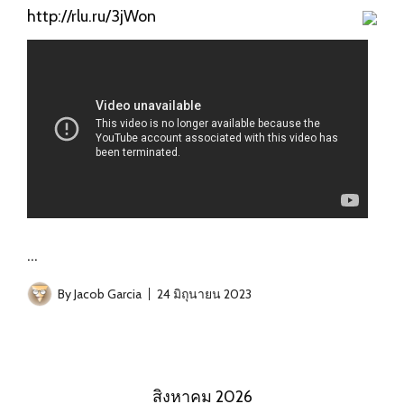
http://rlu.ru/3jWon
…
By
Jacob Garcia
24 มิถุนายน 2023
สิงหาคม 2026