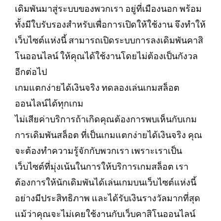
เดิมพันมาสู่ระบบของพวกเรา อยู่ที่เมืองนอก พร้อม
ทั้งมีใบรับรองสำหรับเพื่อการเปิดให้ใช้งาน จึงทำให้
เว็บไซต์แห่งนี้ สามารถเปิดระบบการลงเดิมพันคาสิ
โนออนไลน์ ให้คุณได้ใช้งานโดยไม่ต้องเป็นกังวล
อีกต่อไป
เกมแตกง่ายได้เงินจริง ทดลองเล่นเกมสล็อต
ออนไลน์ได้ทุกเกม
ไม่เสียค่าบริการถ้าเกิดคุณต้องการพบเห็นกับเกม
การเดิมพันสล็อต ที่เป็นเกมแตกง่ายได้เงินจริง คุณ
จะต้องทำความรู้จักกับพวกเรา เพราะเราเป็น
เว็บไซต์ที่มุ่งเน้นในการให้บริการเกมสล็อต เรา
ต้องการให้นักเดิมพันได้เล่นเกมบนเว็บไซต์แห่งนี้
อย่างมีประสิทธิภาพ และได้รับเงินรางวัลมากที่สุด
แม้ว่าคุณจะไม่เคยใช้งานกับเว็บคาสิโนออนไลน์