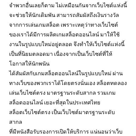
จำพวกอื่นเลยก็ตาม ไม่เหมือนกันจากเว็บไซต์แห่งนี้
จะช่วยให้นักเดิมพัน สามารถสัมผัสถึงเงินรางวัล
จากการเล่นเกมสล็อต เพราะเหตุว่าทางเว็บไซต์
ของเราได้มีการผลิตเกมสล็อตออนไลน์ มาให้ใช้
งานในรูปแบบใหม่อยู่ตลอด จึงทำให้เว็บไซต์แห่งนี้
เป็นที่นิยมตลอดมา เนื่องจากเป็นเว็บไซต์ที่ให้
โอกาสให้นักพนัน
ได้สัมผัสกับเกมสล็อตออนไลน์ในรูปแบบใหม่ ผ่าน
ทางเว็บของพวกเราได้โดยตรงนั่นเอง สล็อตทดลอง
เล่นเว็บไซต์ตรง มาตรฐานระดับสากล รวมเกม
สล็อตออนไลน์ เยอะที่สุดในประเทศไทย
สล็อตเว็บไซต์ตรง เป็นเว็บไซต์มาตรฐานระดับ
สากล
ที่มีหนังสือรับรองการเปิดให้บริการ แน่นอนว่าเว็บ