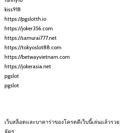
funny18
kiss918
https://pgslotth.io
https://joker356.com
https://samurai777.net
https://tokyoslot88.com
https://betwayvietnam.com
https://jokerasia.net
pgslot
pgslot
เว็บสล็อตและบาคาร่าของโครตดีเว็บนี้เล่นแล้วรวย
จัดๆ