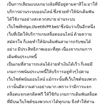
เป็นการเลียนแบบเกมวงล้อที่มีอยู่ตามคาสิโน มาให้
บริการผ่านระบบออนไลน์ ซึ่งช่วยทำให้นักเดิมพัน
ได้ใช้งานอย่างสะดวกสบาย ผ่านระบบ
เว็บไซต์https://sretthi99.bet/ ซึ่งนับว่าเป็นอีกหนึ่ง
เว็บที่เปิดให้บริการเกมสล็อตออนไลน์ ด้วยความ
สมัครใจ ก็เลยทำให้นักเดิมพันสามารถรับชมได้
อย่าง มีประสิทธิภาพเยอะที่สุด เนื่องจากเกมการ
เดิมพันประเภทนี้
เป็นเกมที่สามารถเล่นได้ง่ายทำเงินได้เร็ว ก็เลยมี
เกมการพนันประเภทนี้ให้บริการอยู่ทั่วๆไปตาม
เว็บไซต์พนันออนไลน์ แม้กระนั้นที่เว็บไซต์ของพวก
เรานั้นมีความต่างอย่างมาก เพราะว่ามีการแจก
สล็อตแจกเครดิตฟรี ให้ใช้กับ เกมการเดิมพันสล็อต
ที่มีบนเว็บไซต์ของพวกเราได้ทุกเกม จึงทำให้ท่าน