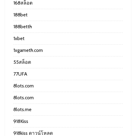
168สล็อต
188bet
188betth
1xbet
1xgameth.com
55สล็อต
77UFA
8lots.com
8lots.com
8lots.me
918Kiss
918kiss ดาวน์โหลด