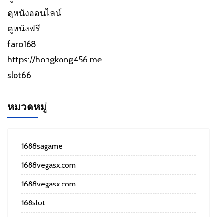
ดูหนังออนไลน์
ดูหนังฟรี
faro168
https://hongkong456.me
slot66
หมวดหมู่
1688sagame
1688vegasx.com
1688vegasx.com
168slot