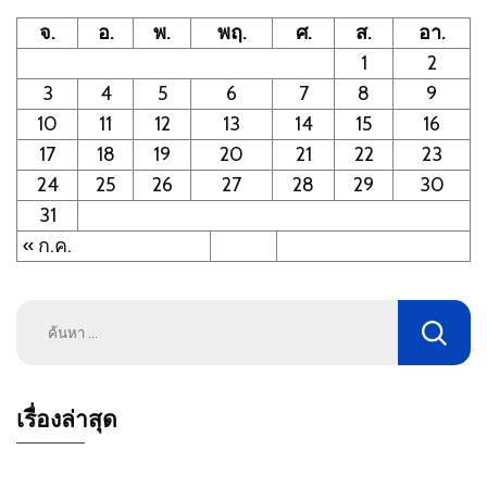
จ.
อ.
พ.
พฤ.
ศ.
ส.
อา.
1
2
3
4
5
6
7
8
9
10
11
12
13
14
15
16
17
18
19
20
21
22
23
24
25
26
27
28
29
30
31
« ก.ค.
ค้นหา
สำหรับ:
เรื่องล่าสุด