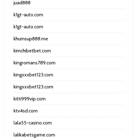
juad888
k1gt-auto.com
k1gt-auto.com
khumsup888.me
kimchibetbet.com
kingromans789.com
kingxxxbet123.com
kingxxxbet123.com
kitti999vip.com
ktv4sd.com
lala55-casino.com
lalikabetsgame.com