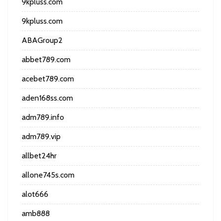
9kpluss.com
9kpluss.com
ABAGroup2
abbet789.com
acebet789.com
aden168ss.com
adm789.info
adm789.vip
allbet24hr
allone745s.com
alot666
amb888