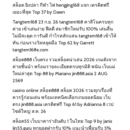
สล็อต ยิงปลา กีฬา ไพ่ hengjing168 แจก เครดิตฟรี
เยอะที่สุด Top 37 by Dawn
Tangtem168 23 ก.ย. 26 tangtem168 คาสิโนครบทุก
ค่าย เข้าเล่นง่าย ฟีลดี สมาชิกใหม่รับ 100% เล่นลื่น
ไม่มีสะดุด การันตี กำไรหลักแสน tangtem168 เข้าให้
ทัน ก่อนรางวัลหลุดมือ Top 62 by Garrett
tangtem168e.com
สล็อต888 เว็บตรง รวมสล็อตน่าเล่น 2026 เกมดังจาก
ค่ายชั้นนำ พร้อมรายละเอียดครบทุกมิติ พนัน เว็บแม่
ใหม่ล่าสุด Top 88 by Mariano jin888.asia 2 AUG
2569
casino online สล็อต888 สล็อต 2026 รวมทุกเรื่องที่
ควรรู้ก่อนเล่น พร้อมเทคนิคเลือกเกมยอดนิยม เว็บ
ตรง jin888.asia เครดิตฟรี Top 61 by Adrianna 8 เวป
ไซต์ใหญ่ ส.ค. 26
สล็อต55 เว็บบาคาร่าอันดับ 1 ในไทย Top 9 by Janis
Jin55.guru ทุกยอดฝากรับ 10% แนะนำเพื่อนรับ 5%