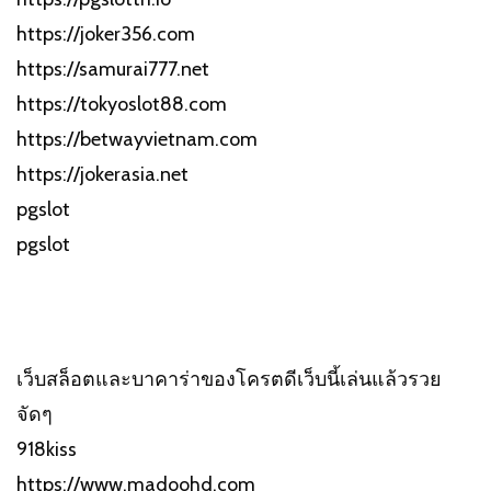
https://joker356.com
https://samurai777.net
https://tokyoslot88.com
https://betwayvietnam.com
https://jokerasia.net
pgslot
pgslot
เว็บสล็อตและบาคาร่าของโครตดีเว็บนี้เล่นแล้วรวย
จัดๆ
918kiss
https://www.madoohd.com