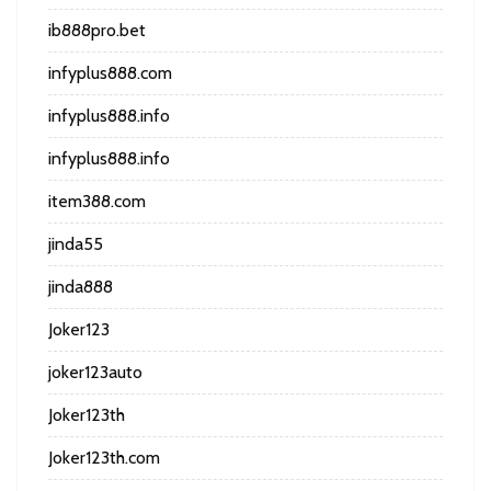
ib888pro.bet
infyplus888.com
infyplus888.info
infyplus888.info
item388.com
jinda55
jinda888
Joker123
joker123auto
Joker123th
Joker123th.com