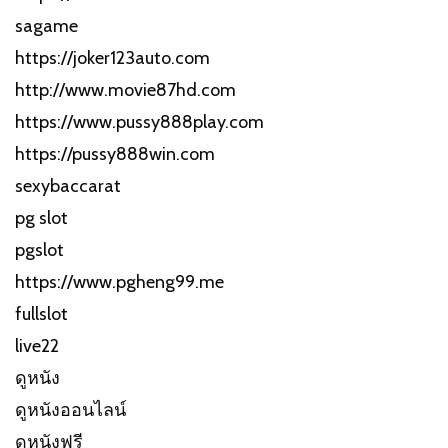
sagame
https://joker123auto.com
http://www.movie87hd.com
https://www.pussy888play.com
https://pussy888win.com
sexybaccarat
pg slot
pgslot
https://www.pgheng99.me
fullslot
live22
ดูหนัง
ดูหนังออนไลน์
ดูหนังฟรี