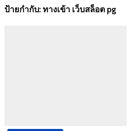
ป้ายกำกับ:
ทางเข้า เว็บสล็อต pg