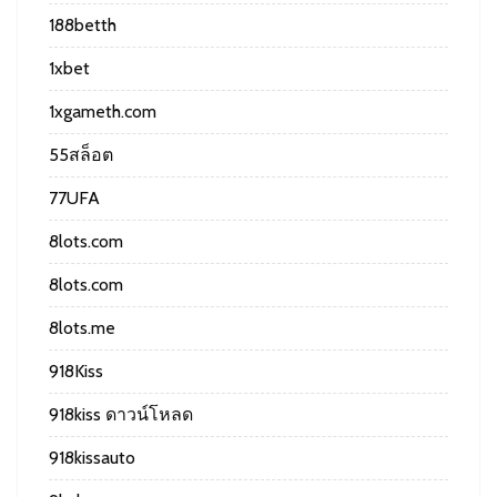
188betth
1xbet
1xgameth.com
55สล็อต
77UFA
8lots.com
8lots.com
8lots.me
918Kiss
918kiss ดาวน์โหลด
918kissauto