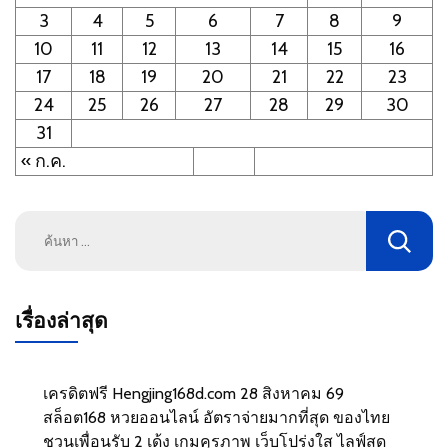
3
4
5
6
7
8
9
10
11
12
13
14
15
16
17
18
19
20
21
22
23
24
25
26
27
28
29
30
31
« ก.ค.
ค้นหา
สำหรับ:
เรื่องล่าสุด
เครดิตฟรี Hengjing168d.com 28 สิงหาคม 69
สล็อต168 หวยออนไลน์ อัตราจ่ายมากที่สุด ของไทย
ชวนเพื่อนรับ 2 เด้ง เกมคุรภาพ เว็บโปร่งใส ไลฟ์สด