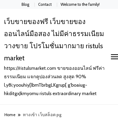
Blog
Contact
Welcome to the family!
เว็บขายของฟรี เว็บขายของ
ออนไลน์มือสอง ไม่มีค่าธรรมเนียม
วางขาย โปรโมชั่นมากมาย ristuls
market
https://ristulsmarket.com ขายของออนไลน์ ฟรีค่า
ธรรมเนียม แจกคูปองส่วนลด สูงสุด 90%
l,y8i;yoouhiy[lbmTbrbgLKgrup[ g'boaiug-
hkditgxJkmyomu ristuls extraordinary market
Home
ทางเข้า เว็บสล็อต pg