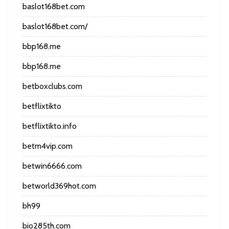
baslot168bet.com
baslot168bet.com/
bbp168.me
bbp168.me
betboxclubs.com
betflixtikto
betflixtikto.info
betm4vip.com
betwin6666.com
betworld369hot.com
bh99
bio285th.com