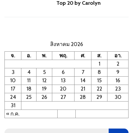
Top 20 by Carolyn
สิงหาคม 2026
จ.
อ.
พ.
พฤ.
ศ.
ส.
อา.
1
2
3
4
5
6
7
8
9
10
11
12
13
14
15
16
17
18
19
20
21
22
23
24
25
26
27
28
29
30
31
« ก.ค.
ค้นหา