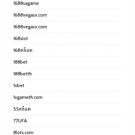
1688sagame
1688vegasx.com
1688vegasx.com
168slot
168สล็อต
188bet
188betth
1xbet
1xgameth.com
55สล็อต
77UFA
8lots.com