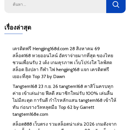
สำหรับ:
เรื่องล่าสุด
เครดิตฟรี Hengjing168d.com 28 สิงหาคม 69
สล็อต168 หวยออนไลน์ อัตราจ่ายมากที่สุด ของไทย
ชวนเพื่อนรับ 2 เด้ง เกมคุรภาพ เว็บโปร่งใส ไลฟ์สด
สล็อต ยิงปลา กีฬา ไพ่ hengjing168 แจก เครดิตฟรี
เยอะที่สุด Top 37 by Dawn
Tangtem168 23 ก.ย. 26 tangtem168 คาสิโนครบทุก
ค่าย เข้าเล่นง่าย ฟีลดี สมาชิกใหม่รับ 100% เล่นลื่น
ไม่มีสะดุด การันตี กำไรหลักแสน tangtem168 เข้าให้
ทัน ก่อนรางวัลหลุดมือ Top 62 by Garrett
tangtem168e.com
สล็อต888 เว็บตรง รวมสล็อตน่าเล่น 2026 เกมดังจาก