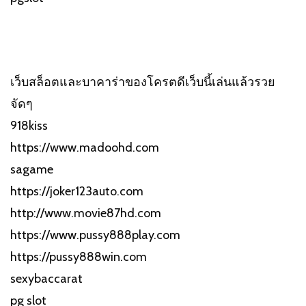
เว็บสล็อตและบาคาร่าของโครตดีเว็บนี้เล่นแล้วรวย
จัดๆ
918kiss
https://www.madoohd.com
sagame
https://joker123auto.com
http://www.movie87hd.com
https://www.pussy888play.com
https://pussy888win.com
sexybaccarat
pg slot