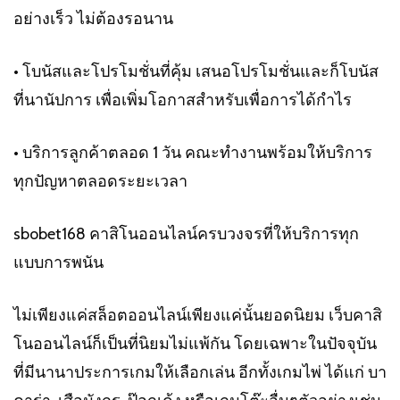
อย่างเร็ว ไม่ต้องรอนาน
• โบนัสและโปรโมชั่นที่คุ้ม เสนอโปรโมชั่นและก็โบนัส
ที่นานัปการ เพื่อเพิ่มโอกาสสำหรับเพื่อการได้กำไร
• บริการลูกค้าตลอด 1 วัน คณะทำงานพร้อมให้บริการ
ทุกปัญหาตลอดระยะเวลา
sbobet168 คาสิโนออนไลน์ครบวงจรที่ให้บริการทุก
แบบการพนัน
ไม่เพียงแค่สล็อตออนไลน์เพียงแค่นั้นยอดนิยม เว็บคาสิ
โนออนไลน์ก็เป็นที่นิยมไม่แพ้กัน โดยเฉพาะในปัจจุบัน
ที่มีนานาประการเกมให้เลือกเล่น อีกทั้งเกมไพ่ ได้แก่ บา