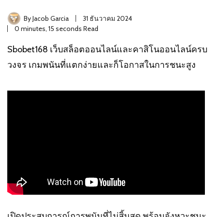
By
Jacob Garcia
31 ธันวาคม 2024
0 minutes, 15 seconds Read
Sbobet168 เว็บสล็อตออนไลน์และคาสิโนออนไลน์ครบ
วงจร เกมพนันที่แตกง่ายและก็โอกาสในการชนะสูง
เปิดประสบการณ์การพนันที่ไม่สิ้นสุด พร้อมจังหวะชนะ