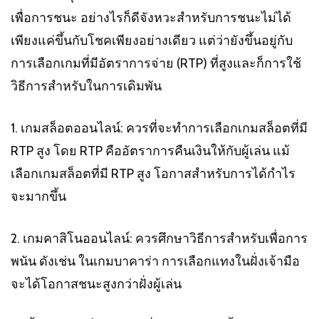
เพื่อการชนะ อย่างไรก็ดีจังหวะสำหรับการชนะไม่ได้
เพียงแค่ขึ้นกับโชคเพียงอย่างเดียว แต่ว่ายังขึ้นอยู่กับ
การเลือกเกมที่มีอัตราการจ่าย (RTP) ที่สูงและก็การใช้
วิธีการสำหรับในการเดิมพัน
1. เกมสล็อตออนไลน์: ควรที่จะทำการเลือกเกมสล็อตที่มี
RTP สูง โดย RTP คืออัตราการคืนเงินให้กับผู้เล่น แม้
เลือกเกมสล็อตที่มี RTP สูง โอกาสสำหรับการได้กำไร
จะมากขึ้น
2. เกมคาสิโนออนไลน์: ควรศึกษาวิธีการสำหรับเพื่อการ
พนัน ดังเช่น ในเกมบาคาร่า การเลือกแทงในฝั่งเจ้ามือ
จะได้โอกาสชนะสูงกว่าฝั่งผู้เล่น