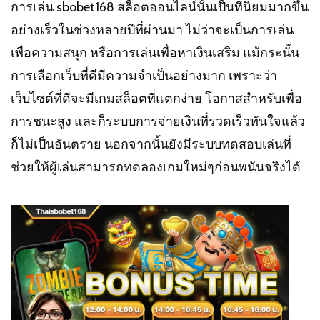
การเล่น sbobet168 สล็อตออนไลน์นั้นเป็นที่นิยมมากขึ้น
อย่างเร็วในช่วงหลายปีที่ผ่านมา ไม่ว่าจะเป็นการเล่น
เพื่อความสนุก หรือการเล่นเพื่อหาเงินเสริม แม้กระนั้น
การเลือกเว็บที่ดีมีความจำเป็นอย่างมาก เพราะว่า
เว็บไซต์ที่ดีจะมีเกมสล็อตที่แตกง่าย โอกาสสำหรับเพื่อ
การชนะสูง และก็ระบบการจ่ายเงินที่รวดเร็วทันใจแล้ว
ก็ไม่เป็นอันตราย นอกจากนั้นยังมีระบบทดสอบเล่นที่
ช่วยให้ผู้เล่นสามารถทดลองเกมใหม่ๆก่อนพนันจริงได้