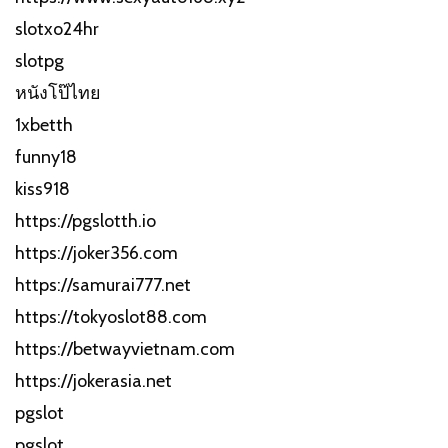
slotxo24hr
slotpg
หนังโป๊ไทย
1xbetth
funny18
kiss918
https://pgslotth.io
https://joker356.com
https://samurai777.net
https://tokyoslot88.com
https://betwayvietnam.com
https://jokerasia.net
pgslot
pgslot