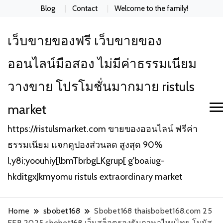
Blog
Contact
Welcome to the family!
เว็บขายของฟรี เว็บขายของ
ออนไลน์มือสอง ไม่มีค่าธรรมเนียม
วางขาย โปรโมชั่นมากมาย ristuls
market
https://ristulsmarket.com ขายของออนไลน์ ฟรีค่า
ธรรมเนียม แจกคูปองส่วนลด สูงสุด 90%
l,y8i;yoouhiy[lbmTbrbgLKgrup[ g'boaiug-
hkditgxJkmyomu ristuls extraordinary market
Home
sbobet168
Sbobet168 thaisbobet168.com 25
FEB 2025 sbobet168 เว็บสล็อตรองรับภาษาไทยไทย โบนัส