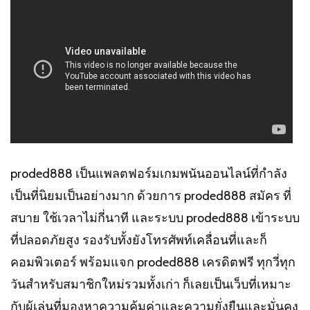
proded888 เป็นแพลตฟอร์มเกมพนันออนไลน์ที่กำลัง
เป็นที่นิยมเป็นอย่างมาก ด้วยการ proded888 สมัคร ที่
สบาย ใช้เวลาไม่กี่นาที และระบบ proded888 เข้าระบบ
ที่ปลอดภัยสูง รองรับทั้งยังโทรศัพท์เคลื่อนที่และก็
คอมพิวเตอร์ พร้อมแจก proded888 เครดิตฟรี ทุกวี่ทุก
วันสำหรับสมาชิกใหม่รวมทั้งเก่า ก็เลยเป็นเว็บที่เหมาะ
กับผู้เล่นที่มองหาความคุ้มค่าและความยั่งยืนและมั่นคง