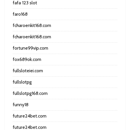
fafa 123 slot
faro168
fcharoenkit168.com
fcharoenkit168.com
fortune99vip.com
fox689ok.com
fullsloteiei.com
fullslotpg
fullslotpg168.com
funny18
future24bet.com
future24bet.com