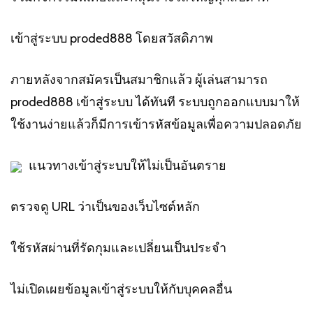
เข้าสู่ระบบ proded888 โดยสวัสดิภาพ
ภายหลังจากสมัครเป็นสมาชิกแล้ว ผู้เล่นสามารถ
proded888 เข้าสู่ระบบ ได้ทันที ระบบถูกออกแบบมาให้
ใช้งานง่ายแล้วก็มีการเข้ารหัสข้อมูลเพื่อความปลอดภัย
แนวทางเข้าสู่ระบบให้ไม่เป็นอันตราย
ตรวจดู URL ว่าเป็นของเว็บไซต์หลัก
ใช้รหัสผ่านที่รัดกุมและเปลี่ยนเป็นประจำ
ไม่เปิดเผยข้อมูลเข้าสู่ระบบให้กับบุคคลอื่น