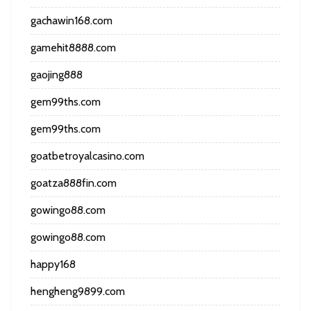
gachawin168.com
gamehit8888.com
gaojing888
gem99ths.com
gem99ths.com
goatbetroyalcasino.com
goatza888fin.com
gowingo88.com
gowingo88.com
happy168
hengheng9899.com