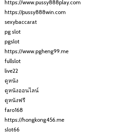
https://www.pussy888play.com
https://pussy888win.com
sexybaccarat
pg slot
pgslot
https://www.pgheng99.me
fullslot
live22
ดูหนัง
ดูหนังออนไลน์
ดูหนังฟรี
faro168
https://hongkong456.me
slot66