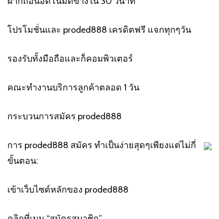
ฝากถอนอัตโนมัติข้างใน 30 วินาที
โปรโมชั่นและ proded888 เครดิตฟรี แจกทุกๆวัน
รองรับทั้งมือถือและก็คอมพิวเตอร์
คณะทำงานบริการลูกค้าตลอด 1 วัน
กระบวนการสมัคร proded888
การ proded888 สมัคร ทำเป็นง่ายสุดๆเพียงแต่ไม่กี่
ขั้นตอน:
เข้าเว็บไซต์หลักของ proded888
คลิกที่เมนู “สมัครสมาชิก”