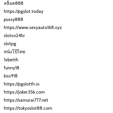
สล็อต888
https://pgslot.today
pussy888
https://www.sexyauto168.xyz
slotxo24hr
slotpg
หนังโป๊ไทย
1xbetth
funny18
kiss918
https://pgslotth.io
https://joker356.com
https://samurai777.net
https://tokyoslot88.com