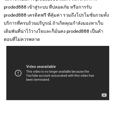
proded888 เข้าสู่ระบบ
ที่ปลอดภัย หรือการรับ
proded888 เครดิตฟรี ที่คุ้มค่า รวมถึงโปรโมชั่นรวมทั้ง
บริการที่ครบถ้วนบริบูรณ์ ถ้าเกิดคุณกำลังมองหาเว็บ
เดิมพันที่น่าไว้วางใจและก็มั่นคง proded888 เป็นคำ
ตอบที่ไม่ควรพลาด