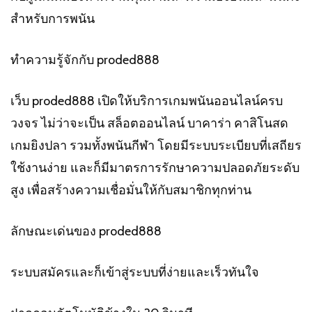
สำหรับการพนัน
ทำความรู้จักกับ proded888
เว็บ proded888 เปิดให้บริการเกมพนันออนไลน์ครบ
วงจร ไม่ว่าจะเป็น สล็อตออนไลน์ บาคาร่า คาสิโนสด
เกมยิงปลา รวมทั้งพนันกีฬา โดยมีระบบระเบียบที่เสถียร
ใช้งานง่าย และก็มีมาตรการรักษาความปลอดภัยระดับ
สูง เพื่อสร้างความเชื่อมั่นให้กับสมาชิกทุกท่าน
ลักษณะเด่นของ proded888
ระบบสมัครและก็เข้าสู่ระบบที่ง่ายและเร็วทันใจ