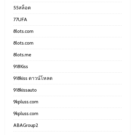
55สล็อต
77UFA
8lots.com
8lots.com
8lots.me
918Kiss
918kiss ดาวน์โหลด
918kissauto
9kpluss.com
9kpluss.com
ABAGroup2