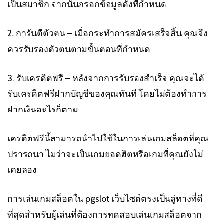
เป็นสมาชิก จากนั้นกรอกข้อมูลดังที่กำหนด
2. การันตีตัวตน – เมื่อกระทำการสมัครเสร็จสิ้น คุณจึง
ควรรับรองตัวตนตามขั้นตอนที่กำหนด
3. รับเครดิตฟรี – หลังจากการรับรองสำเร็จ คุณจะได้
รับเครดิตฟรีฝากบัญชีของคุณทันที โดยไม่ต้องทำการ
ฝากเงินอะไรก็ตาม
เครดิตฟรีนี้สามารถนำไปใช้ในการเล่นเกมสล็อตที่คุณ
ปรารถนา ไม่ว่าจะเป็นเกมยอดฮิตหรือเกมที่คุณยังไม่
เคยลอง
การเล่นเกมสล็อตใน pgslot เว็บไซต์ตรงเป็นลู่ทางที่ดี
ที่สุดสำหรับผู้เล่นที่ต้องการทดสอบเล่นเกมสล็อตจาก