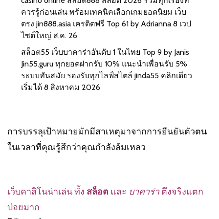
casino online สล็อต888 สล็อต 2026 รวมทุกเรื่องที่
ควรรู้ก่อนเล่น พร้อมเทคนิคเลือกเกมยอดนิยม เว็บ
ตรง jin888.asia เครดิตฟรี Top 61 by Adrianna 8 เวป
ไซต์ใหญ่ ส.ค. 26
สล็อต55 เว็บบาคาร่าอันดับ 1 ในไทย Top 9 by Janis
Jin55.guru ทุกยอดฝากรับ 10% แนะนำเพื่อนรับ 5%
ระบบทันสมัย รองรับทุกไลฟ์สไตล์ jinda55 คลิกเดียว
เริ่มได้ 8 สิงหาคม 2026
การบรรลุเป้าหมายมักมีสาเหตุมาจากการยืนยันตัวตน
ในเวลาที่คุณรู้สึกว่าคุณกำลังล้มเหลว
เว็บคาสิโนน่าเล่น ทั้ง
สล็อต
และ
บาคาร่า
ตึงจริงแตก
บ่อยมาก