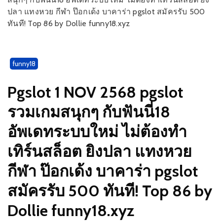
ปลา แทงหวย กีฬา ป๊อกเด้ง บาคาร่า pgslot สมัครรับ 500
ทันที! Top 86 by Dollie funny18.xyz
funny18
Pgslot 1 NOV 2568 pgslot
รวมเกมสนุกๆ กับฟันนี่18
อัพเดทระบบใหม่ ไม่ต้องทำ
เทิร์นสล็อต ยิงปลา แทงหวย
กีฬา ป๊อกเด้ง บาคาร่า pgslot
สมัครรับ 500 ทันที! Top 86 by
Dollie funny18.xyz