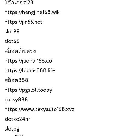
โจ๊กเกอร์123
https://hengjing168.wiki
https://jin55.net
slot99
slot66
สล็อตเว็บตรง
https://judhai168.co
https://bonus888.life
สล็อต888
https://pgslot.today
pussy888
https://www.sexyauto168.xyz
slotxo24hr
slotpg