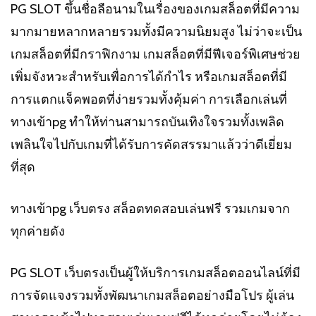
PG SLOT ขึ้นชื่อลือนามในเรื่องของเกมสล็อตที่มีความ
มากมายหลากหลายรวมทั้งมีความนิยมสูง ไม่ว่าจะเป็น
เกมสล็อตที่มีกราฟิกงาม เกมสล็อตที่มีฟีเจอร์พิเศษช่วย
เพิ่มจังหวะสำหรับเพื่อการได้กำไร หรือเกมสล็อตที่มี
การแตกแจ็คพอตที่ง่ายรวมทั้งคุ้มค่า การเลือกเล่นที่
ทางเข้าpg ทำให้ท่านสามารถบันเทิงใจรวมทั้งเพลิด
เพลินใจไปกับเกมที่ได้รับการคัดสรรมาแล้วว่าดีเยี่ยม
ที่สุด
ทางเข้าpg
เว็บตรง สล็อตทดสอบเล่นฟรี รวมเกมจาก
ทุกค่ายดัง
PG SLOT เว็บตรงเป็นผู้ให้บริการเกมสล็อตออนไลน์ที่มี
การจัดแจงรวมทั้งพัฒนาเกมสล็อตอย่างมือโปร ผู้เล่น