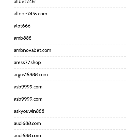
allbet24hr
allone745s.com
alot666
amb888
ambnovabet.com
aress77.shop
argus16888.com
asb9999.com
asb9999.com
askyouwin888
audi688.com
audi688.com