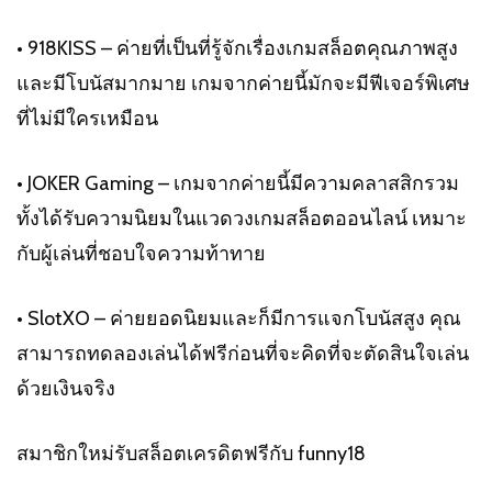
• 918KISS – ค่ายที่เป็นที่รู้จักเรื่องเกมสล็อตคุณภาพสูง
และมีโบนัสมากมาย เกมจากค่ายนี้มักจะมีฟีเจอร์พิเศษ
ที่ไม่มีใครเหมือน
• JOKER Gaming – เกมจากค่ายนี้มีความคลาสสิกรวม
ทั้งได้รับความนิยมในแวดวงเกมสล็อตออนไลน์ เหมาะ
กับผู้เล่นที่ชอบใจความท้าทาย
• SlotXO – ค่ายยอดนิยมและก็มีการแจกโบนัสสูง คุณ
สามารถทดลองเล่นได้ฟรีก่อนที่จะคิดที่จะตัดสินใจเล่น
ด้วยเงินจริง
สมาชิกใหม่รับสล็อตเครดิตฟรีกับ funny18