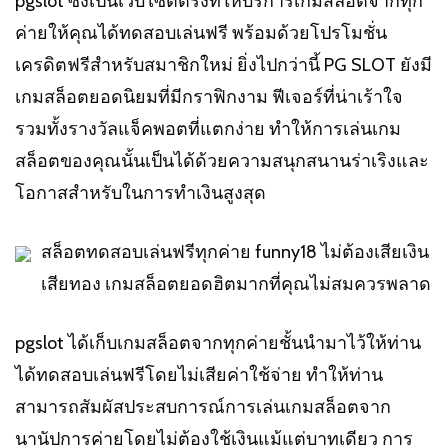
pgslot ซึ่งเป็นเว็บไซต์ตรงที่ให้บริการเกมสล็อตจากทุก
ค่ายให้คุณได้ทดสอบเล่นฟรี พร้อมด้วยโปรโมชั่น
เครดิตฟรีสำหรับสมาชิกใหม่ ยิ่งไปกว่านี้ PG SLOT ยังมี
เกมสล็อตยอดนิยมที่มีกราฟิกงาม ฟีเจอร์ที่น่าเร้าใจ
รวมทั้งรางวัลแจ็คพอตที่แตกง่าย ทำให้การเล่นเกม
สล็อตของคุณนั้นเป็นได้ด้วยความสนุกสนานร่าเริงและ
โอกาสสำหรับในการทำเงินสูงสุด
สล็อตทดสอบเล่นฟรีทุกค่าย funny18 ไม่ต้องเสียเงิน
เสียทอง เกมสล็อตยอดฮิตมากที่คุณไม่สมควรพลาด
pgslot ได้เก็บเกมสล็อตจากทุกค่ายชั้นนำมาไว้ให้ท่าน
ได้ทดสอบเล่นฟรีโดยไม่เสียค่าใช้จ่าย ทำให้ท่าน
สามารถสัมผัสประสบการณ์การเล่นเกมสล็อตจาก
นานัปการค่ายโดยไม่ต้องใช้เงินแม้แต่บาทเดียว การ