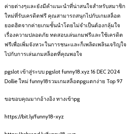
ค่ายต่างๆและยังมีคำแนะนำที่น่าสนใจสำหรับสมาชิก
ใหม่ที่รับเครดิตฟรี คุณสามารถสนุกไปกับเกมสล็อต
ยอดฮิตจากค่ายเกมชั้นนำโดยไม่จำเป็นต้องกลุ้มใจ
เรื่องความปลอดภัย ทดสอบเล่นเกมฟรีและใช้เครดิต
ฟรีเพื่อเพิ่มจังหวะในการชนะและก็เพลิดเพลินเจริญใจ
ไปกับการเล่นเกมสล็อตที่คุณพอใจ
pgslot เข้าสู่ระบบ pgslot funny18.xyz 16 DEC 2024
Dollie ใหม่ funny18รวมเกมสล็อตpgแตกง่าย Top 97
ขอขอบคุณมากอ้างอิง
ทางเข้าpg
https://bit.ly/funny18-xyz