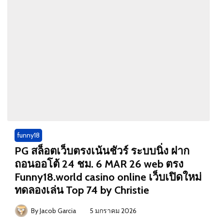
funny18
PG สล็อตเว็บตรงเน้นชัวร์ ระบบนิ่ง ฝาก
ถอนออโต้ 24 ชม. 6 MAR 26 web ตรง
Funny18.world casino online เว็บเปิดใหม่
ทดลองเล่น Top 74 by Christie
By
Jacob Garcia
5 มกราคม 2026