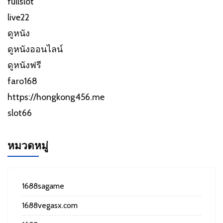
fullslot
live22
ดูหนัง
ดูหนังออนไลน์
ดูหนังฟรี
faro168
https://hongkong456.me
slot66
หมวดหมู่
1688sagame
1688vegasx.com