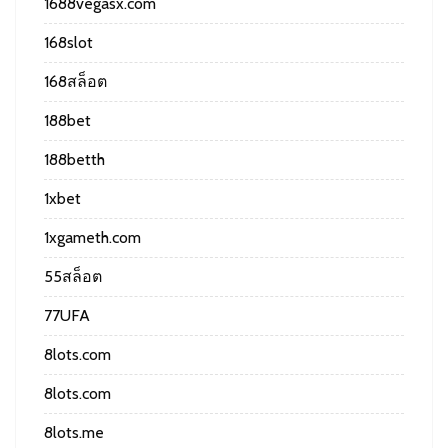
1688vegasx.com
168slot
168สล็อต
188bet
188betth
1xbet
1xgameth.com
55สล็อต
77UFA
8lots.com
8lots.com
8lots.me