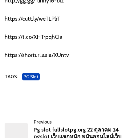
http://gg.gg/funny18-biz
https://cutt.ly/weTLPlrT
https://t.co/XHTrpqhCIa
https://shorturl.asia/XUntv
TAGS:
PG Slot
Previous
Pg slot fullslotpg.org 22 ตุลาคม 24
pgslot เว็บแจกหนัก พนันออนไลน์เว็บ