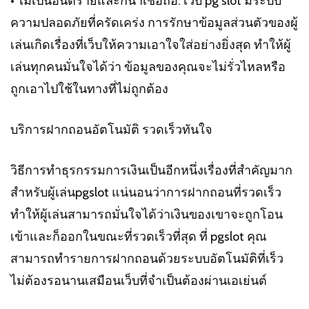
• ไม่เป็นอันตรายและก็น่าเชื่อถือ: เว็บ pg slot มีระบบ
ความปลอดภัยที่ครัดเคร่ง การรักษาข้อมูลส่วนตัวของผู้
เล่นเกิดเรื่องที่เว็บให้ความเอาใจใส่อย่างยิ่งสุด ทำให้ผู้
เล่นทุกคนมั่นใจได้ว่า ข้อมูลของคุณจะไม่รั่วไหลหรือ
ถูกเอาไปใช้ในทางที่ไม่ถูกต้อง
บริการฝากถอนอัตโนมัติ รวดเร็วทันใจ
วิธีการทำธุรกรรมการเงินเป็นอีกหนึ่งเรื่องที่สำคัญมาก
สำหรับผู้เล่นpgslot แน่นอนว่าการฝากถอนที่รวดเร็ว
ทำให้ผู้เล่นสามารถมั่นใจได้ว่าเงินของเขาจะถูกโอน
เข้าและก็ออกในขณะที่รวดเร็วที่สุด ที่ pgslot คุณ
สามารถทำรายการฝากถอนด้วยระบบอัตโนมัติที่เร็ว
ไม่ต้องรอนานเสมือนเว็บที่จำเป็นต้องผ่านเอเย่นต์