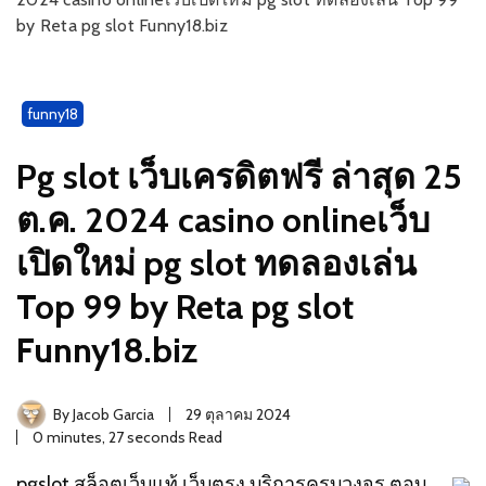
by Reta pg slot Funny18.biz
funny18
Pg slot เว็บเครดิตฟรี ล่าสุด 25
ต.ค. 2024 casino onlineเว็บ
เปิดใหม่ pg slot ทดลองเล่น
Top 99 by Reta pg slot
Funny18.biz
By
Jacob Garcia
29 ตุลาคม 2024
0 minutes, 27 seconds Read
pgslot สล็อตเว็บแท้ เว็บตรง บริการครบวงจร ตอบ