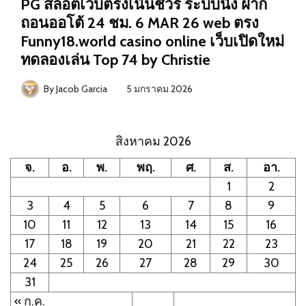
PG สล็อตเว็บตรงเน้นชัวร์ ระบบนิ่ง ฝาก
ถอนออโต้ 24 ชม. 6 MAR 26 web ตรง
Funny18.world casino online เว็บเปิดใหม่
ทดลองเล่น Top 74 by Christie
By
Jacob Garcia
5 มกราคม 2026
สิงหาคม 2026
จ.
อ.
พ.
พฤ.
ศ.
ส.
อา.
1
2
3
4
5
6
7
8
9
10
11
12
13
14
15
16
17
18
19
20
21
22
23
24
25
26
27
28
29
30
31
« ก.ค.