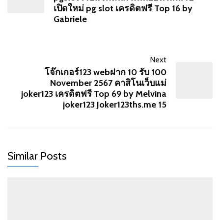
เปิดใหม่ pg slot เครดิตฟรี Top 16 by
Gabriele
Next
โจ๊กเกอร์123 webฝาก 10 รับ 100
November 2567 คาสิโนเว็บแม่
joker123 เครดิตฟรี Top 69 by Melvina
joker123 Joker123ths.me 15
Similar Posts