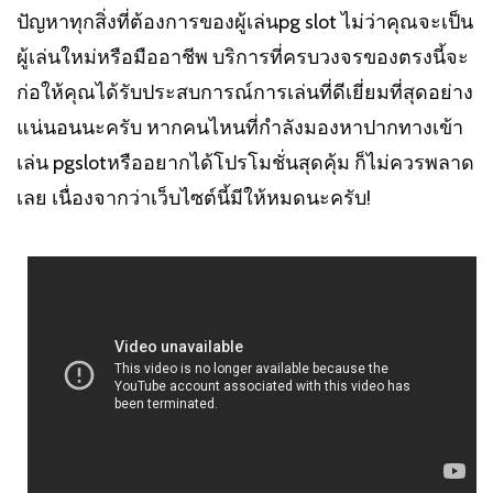
ปัญหาทุกสิ่งที่ต้องการของผู้เล่นpg slot ไม่ว่าคุณจะเป็น
ผู้เล่นใหม่หรือมืออาชีพ บริการที่ครบวงจรของตรงนี้จะ
ก่อให้คุณได้รับประสบการณ์การเล่นที่ดีเยี่ยมที่สุดอย่าง
แน่นอนนะครับ หากคนไหนที่กำลังมองหาปากทางเข้า
เล่น pgslotหรืออยากได้โปรโมชั่นสุดคุ้ม ก็ไม่ควรพลาด
เลย เนื่องจากว่าเว็บไซต์นี้มีให้หมดนะครับ!