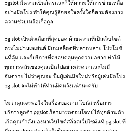
pgslot มีความเป็นมิตรและก็ให้ความให้การช่วยเหลือ
อย่างมือโปร ทำให้คุณรู้สึกพอใจครั้งใดก็ตามต้องการ
ความช่วยเหลือเกื้อกูล
pg slot เป็นตัวเลือกที่สุดยอด ด้วยความที่เป็นเว็บไซต์
ตรงไม่ผ่านเอเย่นต์ มีเกมสล็อตที่หลากหลาย โปรโมชั่
นที่คุ้ม และก็บริการที่ครอบคลุมทุกความอยาก ทำให้
ทุกการพนันของคุณเป็นไปอย่างสะดวกและไม่มี
อันตราย ไม่ว่าคุณจะเป็นผู้เล่นมือใหม่หรือผู้เล่นมือโปร
pg slot จะไม่ทำให้ท่านผิดหวังแน่ๆนะครับ
ไม่ว่าคุณจะพอใจในเรื่องของเกม โบนัส หรือการ
บริการลูกค้า pgslot ก็สามารถตอบโจทย์ได้ทุกด้าน ถ้า
เกิดคุณกำลังมองหาเว็บไซต์สล็อตเว็บไซต์แท้ pg slot ที่