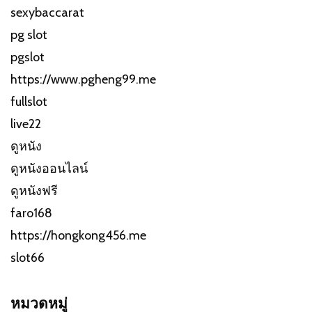
sexybaccarat
pg slot
pgslot
https://www.pgheng99.me
fullslot
live22
ดูหนัง
ดูหนังออนไลน์
ดูหนังฟรี
faro168
https://hongkong456.me
slot66
หมวดหมู่