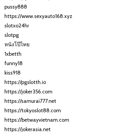
pussy888
https://www.sexyauto168.xyz
slotxo24hr
slotpg
หนังโป๊ไทย
1xbetth
funny18
kiss918
https://pgslotth.io
https://joker356.com
https://samurai777.net
https://tokyoslot88.com
https://betwayvietnam.com
https://jokerasia.net