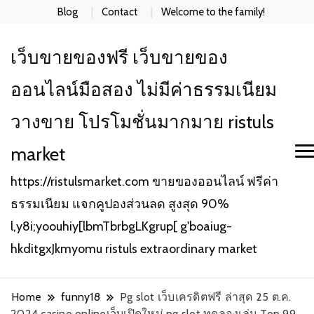
Blog
Contact
Welcome to the family!
เว็บขายของฟรี เว็บขายของ
ออนไลน์มือสอง ไม่มีค่าธรรมเนียม
วางขาย โปรโมชั่นมากมาย ristuls
market
https://ristulsmarket.com ขายของออนไลน์ ฟรีค่า
ธรรมเนียม แจกคูปองส่วนลด สูงสุด 90%
l,y8i;yoouhiy[lbmTbrbgLKgrup[ g'boaiug-
hkditgxJkmyomu ristuls extraordinary market
Home
funny18
Pg slot เว็บเครดิตฟรี ล่าสุด 25 ต.ค.
2024 casino onlineเว็บเปิดใหม่ pg slot ทดลองเล่น Top 99