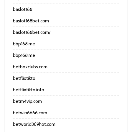
baslot168
baslot168bet.com
baslot168bet.com/
bbp168.me
bbp168.me
betboxclubs.com
betflixtikto
betflixtikto.info
betm4vip.com
betwin6666.com
betworld369hot.com