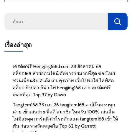
ค้นหา
สำหรับ:
เรื่องล่าสุด
เครดิตฟรี Hengjing168d.com 28 สิงหาคม 69
สล็อต168 หวยออนไลน์ อัตราจ่ายมากที่สุด ของไทย
ชวนเพื่อนรับ 2 เด้ง เกมคุรภาพ เว็บโปร่งใส ไลฟ์สด
สล็อต ยิงปลา กีฬา ไพ่ hengjing168 แจก เครดิตฟรี
เยอะที่สุด Top 37 by Dawn
Tangtem168 23 ก.ย. 26 tangtem168 คาสิโนครบทุก
ค่าย เข้าเล่นง่าย ฟีลดี สมาชิกใหม่รับ 100% เล่นลื่น
ไม่มีสะดุด การันตี กำไรหลักแสน tangtem168 เข้าให้
ทัน ก่อนรางวัลหลุดมือ Top 62 by Garrett