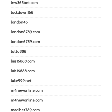
lnw365bet.com
lockdown168
london45
london6789.com
london6789.com
lotto888
luis16888.com
luis16888.com
luke999.net
m4newonline.com
m4newonline.com
mac1bet789.com