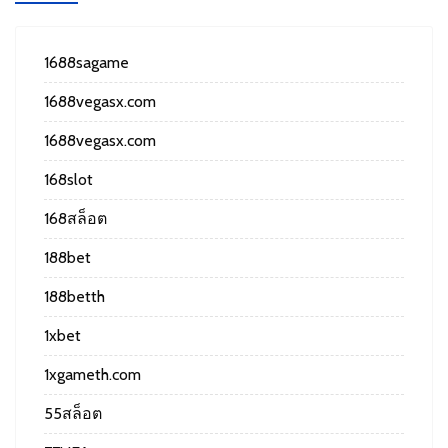
1688sagame
1688vegasx.com
1688vegasx.com
168slot
168สล็อต
188bet
188betth
1xbet
1xgameth.com
55สล็อต