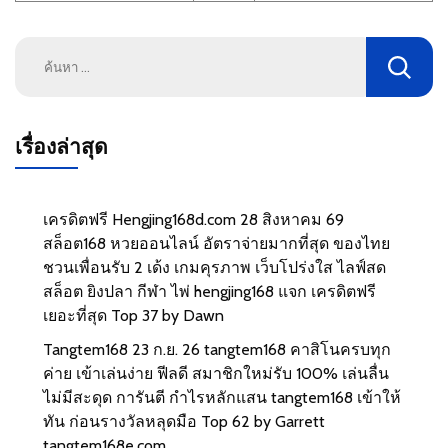
ค้นหา
สำหรับ:
เรื่องล่าสุด
เครดิตฟรี Hengjing168d.com 28 สิงหาคม 69
สล็อต168 หวยออนไลน์ อัตราจ่ายมากที่สุด ของไทย
ชวนเพื่อนรับ 2 เด้ง เกมคุรภาพ เว็บโปร่งใส ไลฟ์สด
สล็อต ยิงปลา กีฬา ไพ่ hengjing168 แจก เครดิตฟรี
เยอะที่สุด Top 37 by Dawn
Tangtem168 23 ก.ย. 26 tangtem168 คาสิโนครบทุก
ค่าย เข้าเล่นง่าย ฟีลดี สมาชิกใหม่รับ 100% เล่นลื่น
ไม่มีสะดุด การันตี กำไรหลักแสน tangtem168 เข้าให้
ทัน ก่อนรางวัลหลุดมือ Top 62 by Garrett
tangtem168e.com