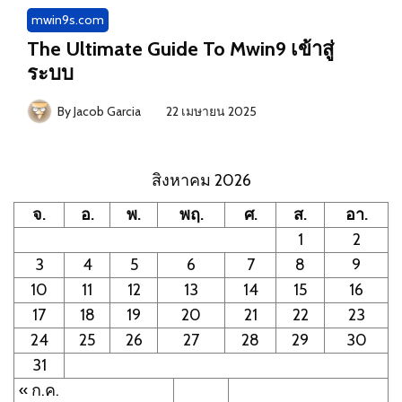
mwin9s.com
The Ultimate Guide To Mwin9 เข้าสู่
ระบบ
By
Jacob Garcia
22 เมษายน 2025
สิงหาคม 2026
จ.
อ.
พ.
พฤ.
ศ.
ส.
อา.
1
2
3
4
5
6
7
8
9
10
11
12
13
14
15
16
17
18
19
20
21
22
23
24
25
26
27
28
29
30
31
« ก.ค.