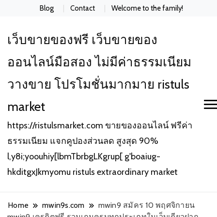
Blog
Contact
Welcome to the family!
เว็บขายของฟรี เว็บขายของ
ออนไลน์มือสอง ไม่มีค่าธรรมเนียม
วางขาย โปรโมชั่นมากมาย ristuls
market
https://ristulsmarket.com ขายของออนไลน์ ฟรีค่า
ธรรมเนียม แจกคูปองส่วนลด สูงสุด 90%
l,y8i;yoouhiy[lbmTbrbgLKgrup[ g'boaiug-
hkditgxJkmyomu ristuls extraordinary market
Home
mwin9s.com
mwin9 สมัคร 10 พฤศจิกายน
mwin9 เครดิตฟรี รวมเกมครบทุกประเภทในเว็บเดียวฝาก