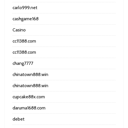
carlo999.net
cashgame168
Casino
cc11388.com
cc11388.com
chang7777
chinatown888.win
chinatown888.win
cupcake88x.com
daruma1688.com
debet