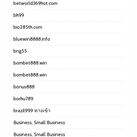
betworld369hot.com
bh99
bio285th.com
bluewin8888.info
bng55
bombet888.win
bombet888.win
bonus888
borhu789
brazil999 ทางเข้า
Business, Small Business
Business, Small Business