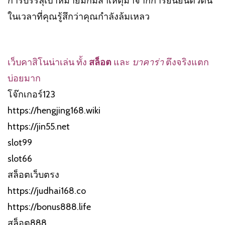
การบรรลุเป้าหมายมักมีสาเหตุมาจากการยืนยันตัวตน
ในเวลาที่คุณรู้สึกว่าคุณกำลังล้มเหลว
เว็บคาสิโนน่าเล่น ทั้ง
สล็อต
และ
บาคาร่า
ตึงจริงแตก
บ่อยมาก
โจ๊กเกอร์123
https://hengjing168.wiki
https://jin55.net
slot99
slot66
สล็อตเว็บตรง
https://judhai168.co
https://bonus888.life
สล็อต888