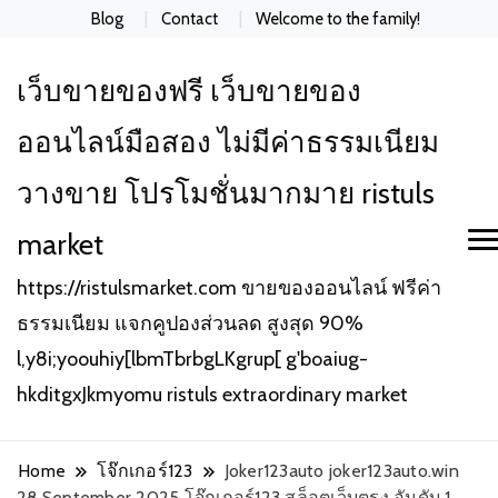
Blog
Contact
Welcome to the family!
เว็บขายของฟรี เว็บขายของ
ออนไลน์มือสอง ไม่มีค่าธรรมเนียม
วางขาย โปรโมชั่นมากมาย ristuls
market
https://ristulsmarket.com ขายของออนไลน์ ฟรีค่า
ธรรมเนียม แจกคูปองส่วนลด สูงสุด 90%
l,y8i;yoouhiy[lbmTbrbgLKgrup[ g'boaiug-
hkditgxJkmyomu ristuls extraordinary market
Home
โจ๊กเกอร์123
Joker123auto joker123auto.win
28 September 2025 โจ๊กเกอร์123 สล็อตเว็บตรง อันดับ 1