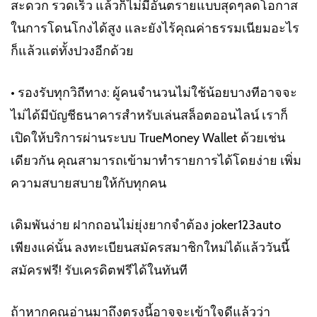
สะดวก รวดเร็ว แล้วก็ไม่มีอันตรายแบบสุดๆลดโอกาส
ในการโดนโกงได้สูง และยังไร้คุณค่าธรรมเนียมอะไร
ก็แล้วแต่ทั้งปวงอีกด้วย
• รองรับทุกวิถีทาง: ผู้คนจำนวนไม่ใช้น้อยบางทีอาจจะ
ไม่ได้มีบัญชีธนาคารสำหรับเล่นสล็อตออนไลน์ เราก็
เปิดให้บริการผ่านระบบ TrueMoney Wallet ด้วยเช่น
เดียวกัน คุณสามารถเข้ามาทำรายการได้โดยง่าย เพิ่ม
ความสบายสบายให้กับทุกคน
เดิมพันง่าย ฝากถอนไม่ยุ่งยากจำต้อง joker123auto
เพียงแค่นั้น ลงทะเบียนสมัครสมาชิกใหม่ได้แล้ววันนี้
สมัครฟรี! รับเครดิตฟรีได้ในทันที
ถ้าหากคุณอ่านมาถึงตรงนี้อาจจะเข้าใจดีแล้วว่า