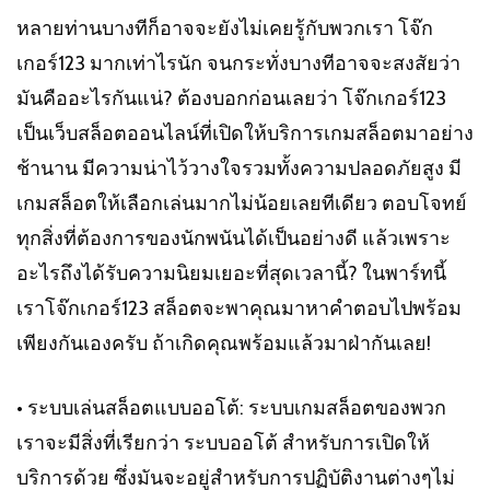
หลายท่านบางทีก็อาจจะยังไม่เคยรู้กับพวกเรา โจ๊ก
เกอร์123 มากเท่าไรนัก จนกระทั่งบางทีอาจจะสงสัยว่า
มันคืออะไรกันแน่? ต้องบอกก่อนเลยว่า โจ๊กเกอร์123
เป็นเว็บสล็อตออนไลน์ที่เปิดให้บริการเกมสล็อตมาอย่าง
ช้านาน มีความน่าไว้วางใจรวมทั้งความปลอดภัยสูง มี
เกมสล็อตให้เลือกเล่นมากไม่น้อยเลยทีเดียว ตอบโจทย์
ทุกสิ่งที่ต้องการของนักพนันได้เป็นอย่างดี แล้วเพราะ
อะไรถึงได้รับความนิยมเยอะที่สุดเวลานี้? ในพาร์ทนี้
เรา
โจ๊กเกอร์123
สล็อตจะพาคุณมาหาคำตอบไปพร้อม
เพียงกันเองครับ ถ้าเกิดคุณพร้อมแล้วมาฝ่ากันเลย!
• ระบบเล่นสล็อตแบบออโต้: ระบบเกมสล็อตของพวก
เราจะมีสิ่งที่เรียกว่า ระบบออโต้ สำหรับการเปิดให้
บริการด้วย ซึ่งมันจะอยู่สำหรับการปฏิบัติงานต่างๆไม่