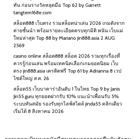
ทัน ก่อนรางวัลหลุดมือ Top 62 by Garrett
tangtem168e.com
สล็อต888 เว็บตรง รวมสล็อตน่าเล่น 2026 เกมดังจาก
ค่ายชั้นนำ พร้อมรายละเอียดครบทุกมิติ พนัน เว็บแม่
ใหม่ล่าสุด Top 88 by Mariano jin888.asia 2 AUG
2569
casino online สล็อต888 สล็อต 2026 รวมทุกเรื่องที่
ควรรู้ก่อนเล่น พร้อมเทคนิคเลือกเกมยอดนิยม เว็บ
ตรง jin888.asia เครดิตฟรี Top 61 by Adrianna 8 เวป
ไซต์ใหญ่ ส.ค. 26
สล็อต55 เว็บบาคาร่าอันดับ 1 ในไทย Top 9 by Janis
Jin55.guru ทุกยอดฝากรับ 10% แนะนำเพื่อนรับ 5%
ระบบทันสมัย รองรับทุกไลฟ์สไตล์ jinda55 คลิกเดียว
เริ่มได้ 8 สิงหาคม 2026