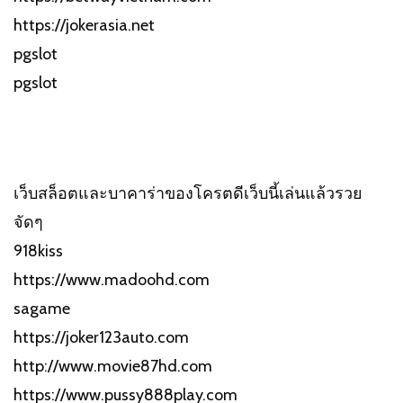
https://jokerasia.net
pgslot
pgslot
เว็บสล็อตและบาคาร่าของโครตดีเว็บนี้เล่นแล้วรวย
จัดๆ
918kiss
https://www.madoohd.com
sagame
https://joker123auto.com
http://www.movie87hd.com
https://www.pussy888play.com