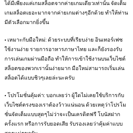
ได้มีเพียงแค่เกมสล็อตจากค่ายเกมเดียวเท่านั้น จัดเต็ม
เกมสล็อตเยอะมากจากค่ายเกมต่างๆอีกด้วย ทำให้ท่าน
มีตัวเลือกมากยิ่งขึ้น
• เหมาะกับมือใหม่: ด้วยระบบที่เรียบง่าย อินเทอร์เฟซ
ใช้งานง่าย รายการอาหารภาษาไทย และก็ยังรองรับ
การเล่นเกมผ่านมือถือ ทำให้การเข้าใช้งานบนเว็บไซต์
สล็อตของพวกเรานั้นง่ายมาก มือใหม่สามารถเริ่มเล่น
สล็อตได้แบบชิวๆเลยล่ะนะครับ
• โปรโมชั่นคุ้มค่า: บอกเลยว่า ผู้ใดไม่เคยใช้บริการกับ
เว็บไซต์ตรงของเราต้องว้าวแน่นอน ด้วยเหตุว่าโปรโม
ชั่นจัดเต็มแบบสุดๆไม่ว่าจะเป็นเครดิตฟรี โบนัสฝาก
ครั้งแรก หรือการรับยอดเสีย รับรองเลยว่าคุ้มค่าแบบ