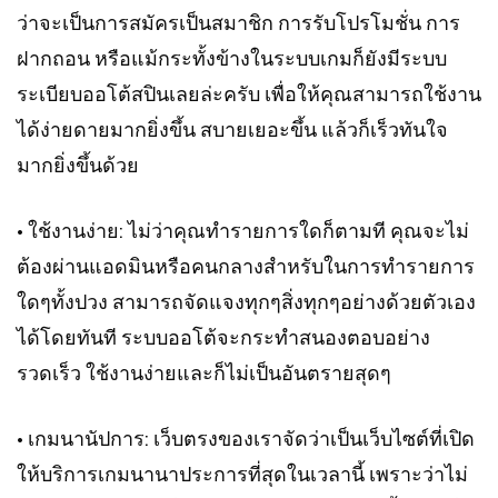
ว่าจะเป็นการสมัครเป็นสมาชิก การรับโปรโมชั่น การ
ฝากถอน หรือแม้กระทั้งข้างในระบบเกมก็ยังมีระบบ
ระเบียบออโต้สปินเลยล่ะครับ เพื่อให้คุณสามารถใช้งาน
ได้ง่ายดายมากยิ่งขึ้น สบายเยอะขึ้น แล้วก็เร็วทันใจ
มากยิ่งขึ้นด้วย
• ใช้งานง่าย: ไม่ว่าคุณทำรายการใดก็ตามที คุณจะไม่
ต้องผ่านแอดมินหรือคนกลางสำหรับในการทำรายการ
ใดๆทั้งปวง สามารถจัดแจงทุกๆสิ่งทุกๆอย่างด้วยตัวเอง
ได้โดยทันที ระบบออโต้จะกระทำสนองตอบอย่าง
รวดเร็ว ใช้งานง่ายและก็ไม่เป็นอันตรายสุดๆ
• เกมนานัปการ: เว็บตรงของเราจัดว่าเป็นเว็บไซต์ที่เปิด
ให้บริการเกมนานาประการที่สุดในเวลานี้ เพราะว่าไม่