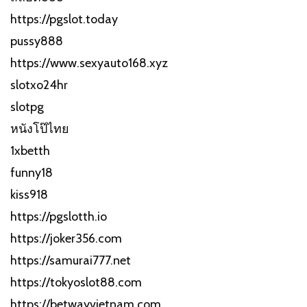
https://pgslot.today
pussy888
https://www.sexyauto168.xyz
slotxo24hr
slotpg
หนังโป๊ไทย
1xbetth
funny18
kiss918
https://pgslotth.io
https://joker356.com
https://samurai777.net
https://tokyoslot88.com
https://betwayvietnam.com