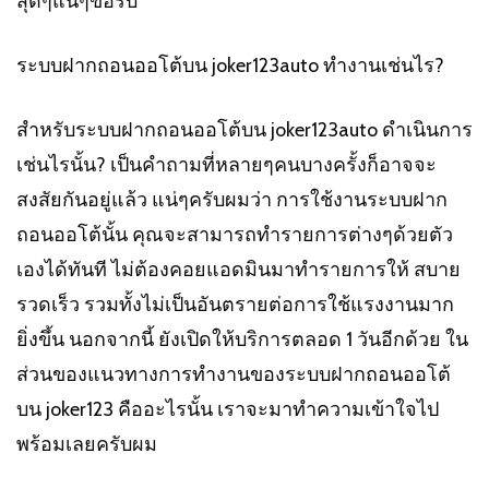
สุดๆแน่ๆขอรับ
ระบบฝากถอนออโต้บน joker123auto ทำงานเช่นไร?
สำหรับระบบฝากถอนออโต้บน joker123auto ดำเนินการ
เช่นไรนั้น? เป็นคำถามที่หลายๆคนบางครั้งก็อาจจะ
สงสัยกันอยู่แล้ว แน่ๆครับผมว่า การใช้งานระบบฝาก
ถอนออโต้นั้น คุณจะสามารถทำรายการต่างๆด้วยตัว
เองได้ทันที ไม่ต้องคอยแอดมินมาทำรายการให้ สบาย
รวดเร็ว รวมทั้งไม่เป็นอันตรายต่อการใช้แรงงานมาก
ยิ่งขึ้น นอกจากนี้ ยังเปิดให้บริการตลอด 1 วันอีกด้วย ใน
ส่วนของแนวทางการทำงานของระบบฝากถอนออโต้
บน joker123 คืออะไรนั้น เราจะมาทำความเข้าใจไป
พร้อมเลยครับผม