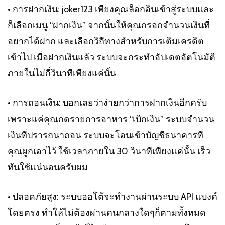
• การฝากเงิน:
joker123
เพียงคุณล็อกอินเข้าสู่ระบบและ
ก็เลือกเมนู “ฝากเงิน” จากนั้นให้คุณกรอกจำนวนเงินที่
อยากได้ฝาก และเลือกวิถีทางสำหรับการเติมเครดิต
เข้าไป เมื่อฝากเงินแล้ว ระบบจะกระทำอัปเดตอัตโนมัติ
ภายในไม่กี่วินาทีเพียงแค่นั้น
• การถอนเงิน: บอกเลยว่าง่ายกว่าการฝากเงินอีกครับ
เพราะแค่คุณกดรายการอาหาร “เบิกเงิน” ระบบจำนวน
เงินที่ปรารถนาถอน ระบบจะโอนเข้าบัญชีธนาคารที่
คุณผูกเอาไว้ ใช้เวลาภายใน 30 วินาทีเพียงแค่นั้น เร็ว
ทันใช้แน่นอนครับผม
• ปลอดภัยสูง: ระบบออโต้จะทำงานผ่านระบบ API แบงค์
โดยตรง ทำให้ไม่ต้องผ่านคนกลางใดๆก็ตามทั้งหมด