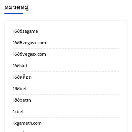
หมวดหมู่
1688sagame
1688vegasx.com
1688vegasx.com
168slot
168สล็อต
188bet
188betth
1xbet
1xgameth.com