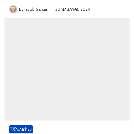
By
Jacob Garcia
30 พฤษภาคม 2024
โจ๊กเกอร์123