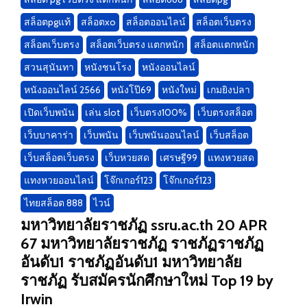
สล็อตpgแท้
สล็อตxo
สล็อตออนไลน์
สล็อตเว็บตรง
สล็อตเว็บตรง
สล็อตเว็บตรง แตกหนัก
สล็อตแตกหนัก
สวนสุนันทา
หนังชนโรง
หนังออนไลน์
หนังออนไลน์ 2566
หนังโป๊69
หนังใหม่
เกมยิงปลา
เปิดเว็บพนัน
เล่น slot
เว็บตรง100%
เว็บตรงสล็อต
เว็บบาคาร่า
เว็บพนัน
เว็บพนันออนไลน์
เว็บสล็อต
เว็บสล็อตเว็บตรง
เว็บหวยสด
เศรษฐี99
แทงหวยสด
แทงหวยออนไลน์
โจ๊กเกอร์123
โจ๊กเกอร์123
ไทยสล็อต 888
ไวน์
มหาวิทยาลัยราชภัฏ ssru.ac.th 20 APR
67 มหาวิทยาลัยราชภัฏ ราชภัฏราชภัฏ
อันดับ1 ราชภัฏอันดับ1 มหาวิทยาลัย
ราชภัฏ รับสมัครนักศึกษาใหม่ Top 19 by
Irwin