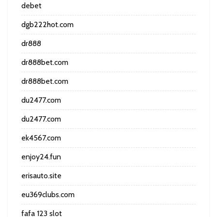
debet
dgb222hot.com
dr888
dr888bet.com
dr888bet.com
du2477.com
du2477.com
ek4567.com
enjoy24.fun
erisauto.site
eu369clubs.com
fafa 123 slot