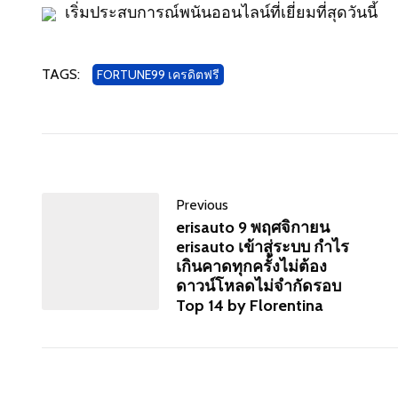
เริ่มประสบการณ์พนันออนไลน์ที่เยี่ยมที่สุดวันนี้
TAGS:
FORTUNE99 เครดิตฟรี
Previous
erisauto 9 พฤศจิกายน
erisauto เข้าสู่ระบบ กำไร
เกินคาดทุกครั้งไม่ต้อง
ดาวน์โหลดไม่จำกัดรอบ
Top 14 by Florentina