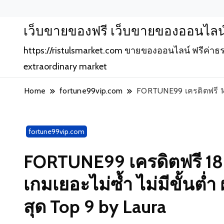
เว็บขายของฟรี เว็บขายของออนไลน์ม
https://ristulsmarket.com ขายของออนไลน์ ฟรีค่าธ
extraordinary market
Home
fortune99vip.com
FORTUNE99 เครดิตฟรี 18
fortune99vip.com
FORTUNE99 เครดิตฟรี 1
เกมเยอะไม่ซ้ำ ไม่มีขั้นต
สุด Top 9 by Laura