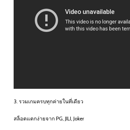
3. รวมเกมครบทุกค่ายในที่เดียว
สล็อตแตกง่ายจาก PG, JILI, Joker