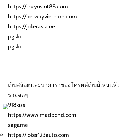
https://tokyoslot88.com
https://betwayvietnam.com
https://jokerasia.net
pgslot
pgslot
เว็บสล็อตและบาคาร่าของโครตดีเว็บนี้เล่นแล้ว
รวยจัดๆ
918kiss
https://www.madoohd.com
sagame
ละ
https://joker123auto.com