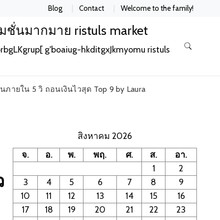
Blog
Contact
Welcome to the family!
ชั่นมากมาย ristuls market
rbgLKgrup[ g'boaiug-hkditgxJkmyomu ristuls
นภายใน 5 วิ ถอนเงินไวสุด Top 9 by Laura
สิงหาคม 2026
จ.
อ.
พ.
พฤ.
ศ.
ส.
อา.
1
2
ว
3
4
5
6
7
8
9
10
11
12
13
14
15
16
17
18
19
20
21
22
23