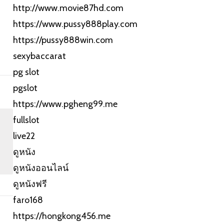
http://www.movie87hd.com
https://www.pussy888play.com
https://pussy888win.com
sexybaccarat
pg slot
pgslot
https://www.pgheng99.me
fullslot
live22
ดูหนัง
ดูหนังออนไลน์
ดูหนังฟรี
faro168
https://hongkong456.me