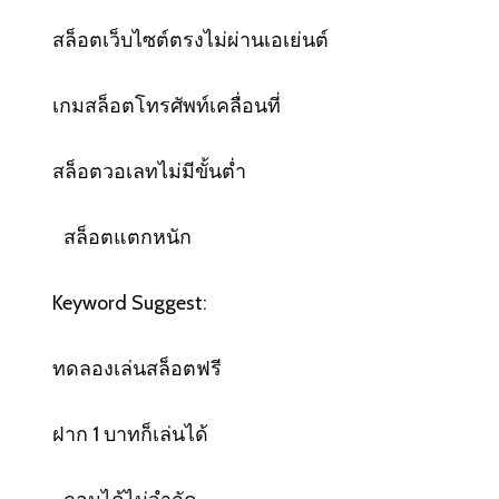
สล็อตเว็บไซต์ตรงไม่ผ่านเอเย่นต์
เกมสล็อตโทรศัพท์เคลื่อนที่
สล็อตวอเลทไม่มีขั้นต่ำ
สล็อตแตกหนัก
Keyword Suggest:
ทดลองเล่นสล็อตฟรี
ฝาก 1 บาทก็เล่นได้