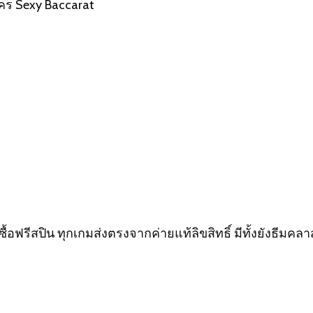
ัคร
Sexy Baccarat
้อฟรีสปิน ทุกเกมส่งตรงจากค่ายแท้ลิขสิทธิ์ มีทั้งยังธีมคลา