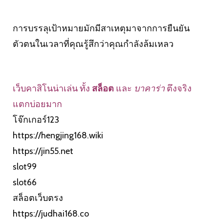
การบรรลุเป้าหมายมักมีสาเหตุมาจากการยืนยัน
ตัวตนในเวลาที่คุณรู้สึกว่าคุณกำลังล้มเหลว
เว็บคาสิโนน่าเล่น ทั้ง
สล็อต
และ
บาคาร่า
ตึงจริง
แตกบ่อยมาก
โจ๊กเกอร์123
https://hengjing168.wiki
https://jin55.net
slot99
slot66
สล็อตเว็บตรง
https://judhai168.co