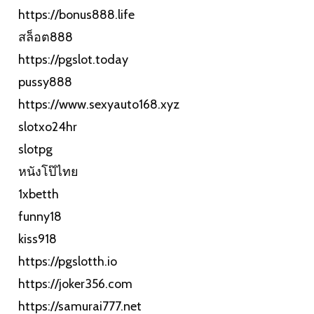
https://bonus888.life
สล็อต888
https://pgslot.today
ก
pussy888
https://www.sexyauto168.xyz
slotxo24hr
slotpg
หนังโป๊ไทย
1xbetth
funny18
kiss918
https://pgslotth.io
https://joker356.com
https://samurai777.net