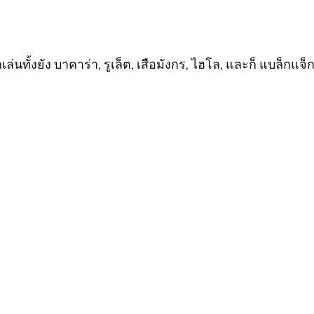
นทั้งยัง บาคาร่า, รูเล็ต, เสือมังกร, ไฮโล, และก็ แบล็กแจ็