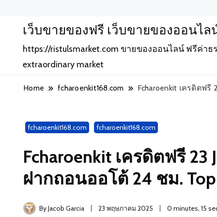
เว็บขายของฟรี เว็บขายของออนไลน์ม
https://ristulsmarket.com ขายของออนไลน์ ฟรีค่าธ
extraordinary market
Home
fcharoenkit168.com
Fcharoenkit เครดิตฟรี 
fcharoenkit168.com
fcharoenkit168.com
Fcharoenkit เครดิตฟรี 23 J
ฝากถอนออโต้ 24 ชม. Top 
By
Jacob Garcia
23 พฤษภาคม 2025
0 minutes, 15 s