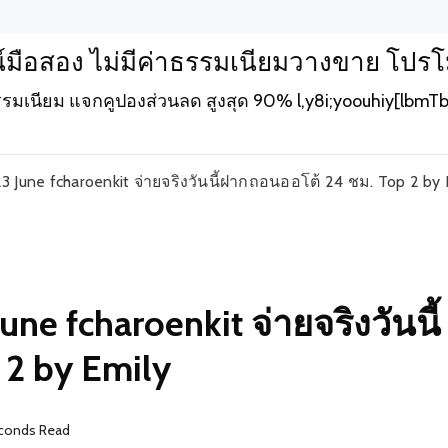
ือสอง ไม่มีค่าธรรมเนียมวางขาย โปรโม
รรมเนียม แจกคูปองส่วนลด สูงสุด 90% l,y8i;yoouhiy[lbmTb
23 June fcharoenkit จ่ายจริงวันนี้ฝากถอนออโต้ 24 ชม. Top 2 by 
une fcharoenkit จ่ายจริงวันนี้
2 by Emily
econds Read