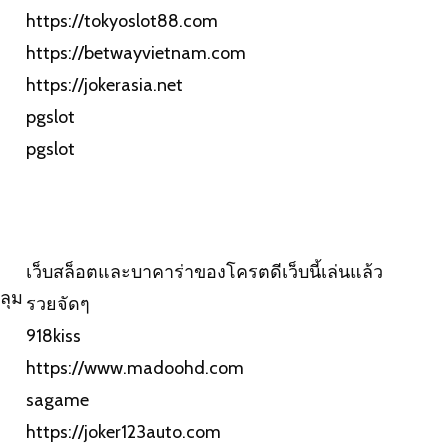
https://tokyoslot88.com
https://betwayvietnam.com
https://jokerasia.net
pgslot
pgslot
เว็บสล็อตและบาคาร่าของโครตดีเว็บนี้เล่นแล้ว
ลุม
รวยจัดๆ
918kiss
https://www.madoohd.com
sagame
https://joker123auto.com