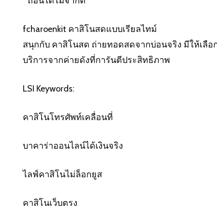
ถอนได้ไม่จำกัด
fcharoenkit คาสิโนสดแบบเรียลไทม์
สนุกกับ คาสิโนสด ถ่ายทอดสดจากบ่อนจริง มีให้เลือกเล่
บริการจากค่ายดังที่การันตีประสิทธิภาพ
LSI Keywords:
คาสิโนโทรศัพท์เคลื่อนที่
บาคาร่าออนไลน์ได้เงินจริง
ไลฟ์คาสิโนไม่ล็อกยูส
คาสิโนเว็บตรง