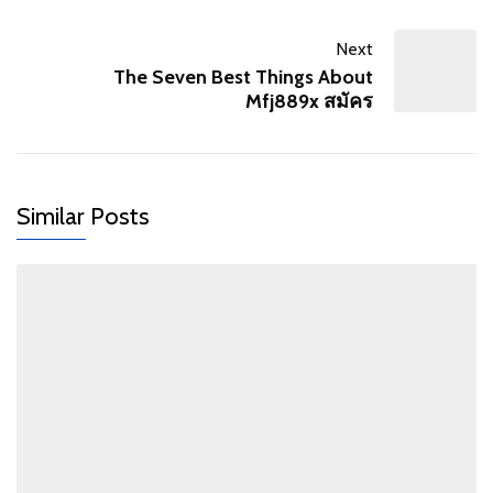
Next
The Seven Best Things About
Mfj889x สมัคร
Similar Posts