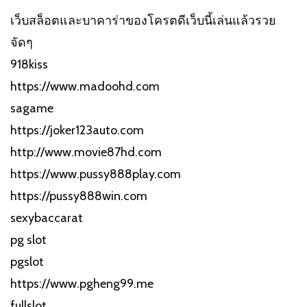
เว็บสล็อตและบาคาร่าของโครตดีเว็บนี้เล่นแล้วรวย
จัดๆ
918kiss
https://www.madoohd.com
sagame
https://joker123auto.com
http://www.movie87hd.com
https://www.pussy888play.com
https://pussy888win.com
sexybaccarat
pg slot
pgslot
https://www.pgheng99.me
fullslot