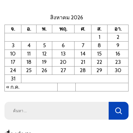
สิงหาคม 2026
จ.
อ.
พ.
พฤ.
ศ.
ส.
อา.
1
2
3
4
5
6
7
8
9
10
11
12
13
14
15
16
17
18
19
20
21
22
23
24
25
26
27
28
29
30
31
« ก.ค.
ค้นหา
สำหรับ: