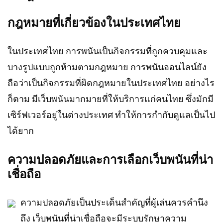
กฎหมายที่เกี่ยวข้องในประเทศไทย
ในประเทศไทย การพนันเป็นกิจกรรมที่ถูกควบคุมและ
บางรูปแบบถูกห้ามตามกฎหมาย การพนันออนไลน์ยัง
ถือว่าเป็นกิจกรรมที่ผิดกฎหมายในประเทศไทย อย่างไร
ก็ตาม มีเว็บพนันมากมายที่ให้บริการแก่คนไทย ซึ่งมักมี
เซิร์ฟเวอร์อยู่ในต่างประเทศ ทำให้การกำกับดูแลเป็นไป
ได้ยาก
ความปลอดภัยและการเลือกเว็บพนันที่น่า
เชื่อถือ
ความปลอดภัยเป็นประเด็นสำคัญที่ผู้เล่นควรคำนึง
ถึง เว็บพนันที่น่าเชื่อถือจะมีระบบรักษาความ