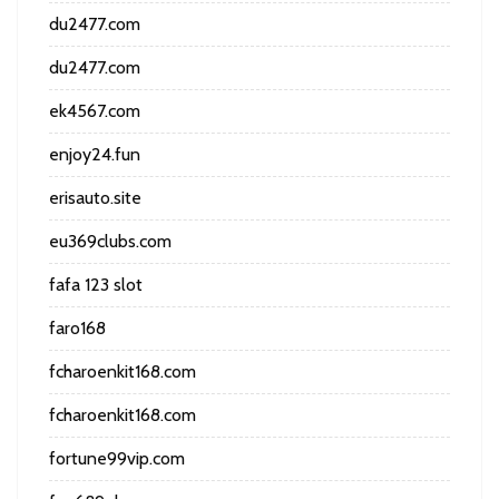
du2477.com
du2477.com
ek4567.com
enjoy24.fun
erisauto.site
eu369clubs.com
fafa 123 slot
faro168
fcharoenkit168.com
fcharoenkit168.com
fortune99vip.com