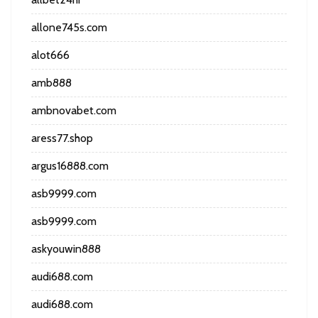
allone745s.com
alot666
amb888
ambnovabet.com
aress77.shop
argus16888.com
asb9999.com
asb9999.com
askyouwin888
audi688.com
audi688.com