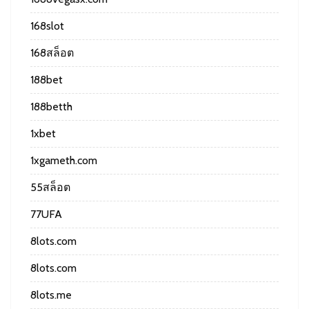
168slot
168สล็อต
188bet
188betth
1xbet
1xgameth.com
55สล็อต
77UFA
8lots.com
8lots.com
8lots.me