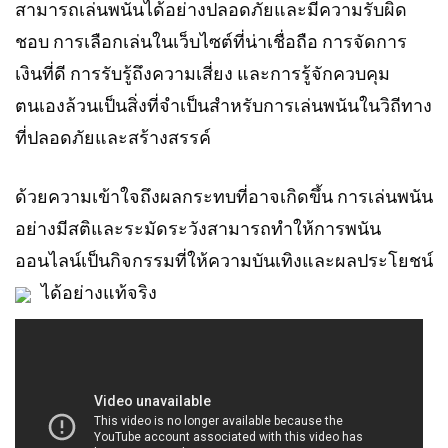
สามารถเล่นพนันได้อย่างปลอดภัยและมีความรับผิด
ชอบ การเลือกเล่นในเว็บไซต์ที่น่าเชื่อถือ การจัดการ
เงินที่ดี การรับรู้ถึงความเสี่ยง และการรู้จักควบคุม
ตนเองล้วนเป็นสิ่งที่จำเป็นสำหรับการเล่นพนันในวิถีทาง
ที่ปลอดภัยและสร้างสรรค์
ด้วยความเข้าใจถึงผลกระทบที่อาจเกิดขึ้น การเล่นพนัน
อย่างมีสติและระมัดระวังสามารถทำให้การพนัน
ออนไลน์เป็นกิจกรรมที่ให้ความบันเทิงและผลประโยชน์
ได้อย่างแท้จริง