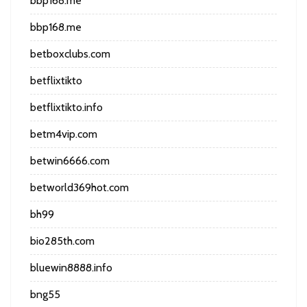
bbp168.me
bbp168.me
betboxclubs.com
betflixtikto
betflixtikto.info
betm4vip.com
betwin6666.com
betworld369hot.com
bh99
bio285th.com
bluewin8888.info
bng55