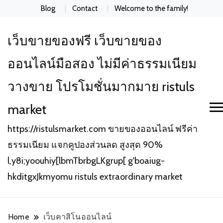
Blog
Contact
Welcome to the family!
เว็บขายของฟรี เว็บขายของ
ออนไลน์มือสอง ไม่มีค่าธรรมเนียม
วางขาย โปรโมชั่นมากมาย ristuls
market
https://ristulsmarket.com ขายของออนไลน์ ฟรีค่า
ธรรมเนียม แจกคูปองส่วนลด สูงสุด 90%
l,y8i;yoouhiy[lbmTbrbgLKgrup[ g'boaiug-
hkditgxJkmyomu ristuls extraordinary market
Home
เว็บคาสิโนออนไลน์