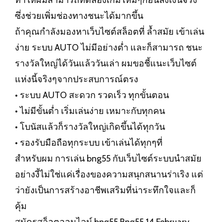
ซึ่งช่วยเพิ่มช่องทางชนะได้มากขึ้น
ถ้าคุณกำลังมองหาเว็บไซต์สล็อตที่ ล้ำสมัย เข้าเล่น
ง่าย ระบบ AUTO ไม่มีอย่างต่ำ และก็สามารถ ชนะ
รางวัลใหญ่ได้วันแล้ววันเล่า ผมขอชี้แนะเว็บไซต์
แห่งนี้จริงๆจากประสบการณ์ตรง
• ระบบ AUTO สะดวก รวดเร็ว ทุกขั้นตอน
• ไม่มีขั้นต่ำ เริ่มเล่นง่าย เหมาะกับทุกคน
• โบนัสแล้วก็รางวัลใหญ่เกิดขึ้นได้ทุกวัน
• รองรับมือถือทุกระบบ เข้าเล่นได้ทุกๆที่
สำหรับผม การเล่น bng55 กับเว็บไซต์ระบบนำสมัย
อย่างงี้ไม่ใช่แค่เรื่องของความสนุกสนานร่าเริง แต่
ว่ายังเป็นการสร้างอาชีพเสริมที่น่าระทึกใจและก็
คุ้ม
สมัครสล็อตออนไลน์ bng55 Bng55 14 February