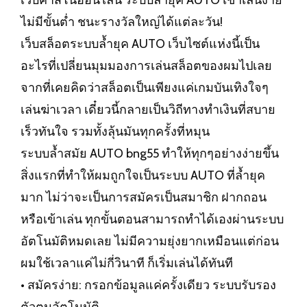
ไม่มีขั้นต่ำ ชนะรางวัลใหญ่ได้แต่ละวัน!
เว็บสล็อตระบบล้ำยุค AUTO เว็บไซต์แห่งนี้เป็น
อะไรที่เปลี่ยนมุมมองการเล่นสล็อตของผมไปเลย
จากที่เคยคิดว่าสล็อตเป็นเพียงแค่เกมบันเทิงใจๆ
เล่นฆ่าเวลา เดี๋ยวนี้กลายเป็นวิถีทางทำเงินที่สบาย
เร็วทันใจ รวมทั้งลุ้นมันทุกครั้งที่หมุน
ระบบล้ำสมัย AUTO bng55 ทำให้ทุกๆอย่างง่ายขึ้น
สิ่งแรกที่ทำให้ผมถูกใจเป็นระบบ AUTO ที่ล้ำยุค
มาก ไม่ว่าจะเป็นการสมัครเป็นสมาชิก ฝากถอน
หรือเข้าเล่น ทุกขั้นตอนสามารถทำได้เองผ่านระบบ
อัตโนมัติหมดเลย ไม่มีความยุ่งยากเหมือนแต่ก่อน
ผมใช้เวลาแค่ไม่กี่วินาที ก็เริ่มเล่นได้ทันที
• สมัครง่าย: กรอกข้อมูลแค่ครั้งเดียว ระบบรับรอง
ตัวตนอัตโนมัติ