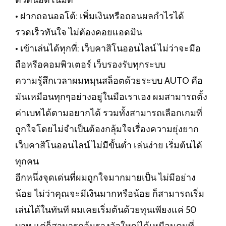
• ฝากถอนออโต้: เพิ่มเงินหรือถอนผลกำไรได้
รวดเร็วทันใจ ไม่ต้องคอยแอดมิน
• เข้าเล่นได้ทุกที่:
เว็บคาสิโนออนไลน์
ไม่ว่าจะมือ
ถือหรือคอมพิวเตอร์ เว็บรองรับทุกระบบ
ความรู้สึกเวลาผมหมุนสล็อตด้วยระบบ AUTO คือ
มันเหมือนทุกๆอย่างอยู่ในมือเราเอง ผมสามารถตั้ง
ค่าเบทได้ตามอยากได้ รวมทั้งสามารถเลือกเกมที่
ถูกใจโดยไม่จำเป็นต้องกลุ้มใจเรื่องความยุ่งยาก
เว็บคาสิโนออนไลน์ ไม่มีขั้นต่ำ เล่นง่าย เริ่มต้นได้
ทุกคน
อีกหนึ่งจุดเด่นที่ผมถูกใจมากมายเป็น ไม่มีอย่าง
น้อย ไม่ว่าคุณจะมีเงินมากหรือน้อย ก็สามารถเริ่ม
เล่นได้ในทันที ผมเคยเริ่มต้นด้วยทุนเพียงแค่ 50
บาท แต่ก็สามารถลุ้นรางวัลใหญ่ได้เหมือนคนที่