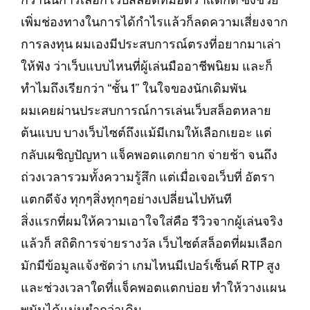
เพิ่มช่องทางในการได้กำไรแล้วก็ลดความเสี่ยงจาก
การลงทุน ผมเองมีประสบการณ์ตรงที่อยากมาเล่า
ให้ฟัง ว่าเว็บแบบไหนที่ผู้เล่นมืออาชีพนิยม และก็
ทำไมถึงเรียกว่า “ชั้น 1” ในใจของนักเดิมพัน
ผมเคยผ่านประสบการณ์การเล่นเว็บสล็อตหลาย
ต้นแบบ บางเว็บไซต์ถึงแม้มีเกมให้เลือกเยอะ แต่
กลับเผชิญปัญหา แจ็คพอตแตกยาก จ่ายช้า จนถึง
ถ่วงเวลารวมทั้งความรู้สึก แต่เมื่อเจอเว็บที่ อัตรา
แตกดีจัง ทุกๆสิ่งทุกๆอย่างเปลี่ยนไปทันที
สิ่งแรกที่ผมให้ความเอาใจใส่คือ รีวิวจากผู้เล่นจริง
แล้วก็ สถิติการจ่ายรางวัล เว็บไซต์สล็อตที่ผมเลือก
มักมีข้อมูลแจ้งชัดว่า เกมไหนมีเปอร์เซ็นต์ RTP สูง
และช่วงเวลาใดที่แจ็คพอตแตกบ่อย ทำให้วางแผน
พนันได้แม่นยำกว่าเดิม