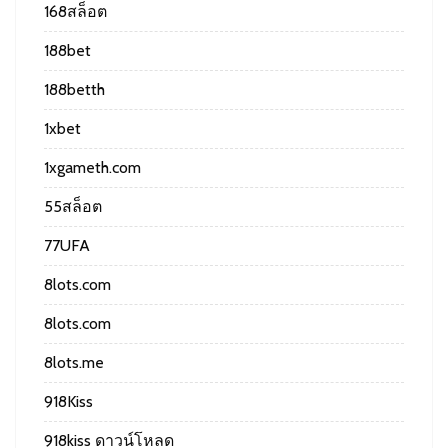
168สล็อต
188bet
188betth
1xbet
1xgameth.com
55สล็อต
77UFA
8lots.com
8lots.com
8lots.me
918Kiss
918kiss ดาวน์โหลด