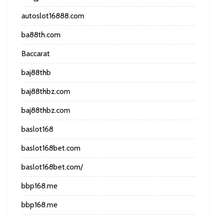
autoslot16888.com
ba88th.com
Baccarat
baj88thb
baj88thbz.com
baj88thbz.com
baslot168
baslot168bet.com
baslot168bet.com/
bbp168.me
bbp168.me