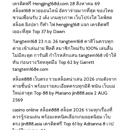
เครดิตฟรี Hengjing168d.com 28 สิงหาคม 69
สล็อต168 หวยออนไลน์ อัตราจ่ายมากที่สุด ของไทย
ชวนเพื่อนรับ 2 เด้ง เกมคุรภาพ เว็บโปร่งใส ไลฟ์สด
สล็อต ยิงปลา กีฬา ไพ่ hengjing168 แจก เครดิตฟรี
เยอะที่สุด Top 37 by Dawn
Tangtem168 23 ก.ย. 26 tangtem168 คาสิโนครบทุก
ค่าย เข้าเล่นง่าย ฟีลดี สมาชิกใหม่รับ 100% เล่นลื่น
ไม่มีสะดุด การันตี กำไรหลักแสน tangtem168 เข้าให้
ทัน ก่อนรางวัลหลุดมือ Top 62 by Garrett
tangtem168e.com
สล็อต888 เว็บตรง รวมสล็อตน่าเล่น 2026 เกมดังจาก
ค่ายชั้นนำ พร้อมรายละเอียดครบทุกมิติ พนัน เว็บแม่
ใหม่ล่าสุด Top 88 by Mariano jin888.asia 2 AUG
2569
casino online สล็อต888 สล็อต 2026 รวมทุกเรื่องที่
ควรรู้ก่อนเล่น พร้อมเทคนิคเลือกเกมยอดนิยม เว็บ
ตรง jin888.asia เครดิตฟรี Top 61 by Adrianna 8 เวป