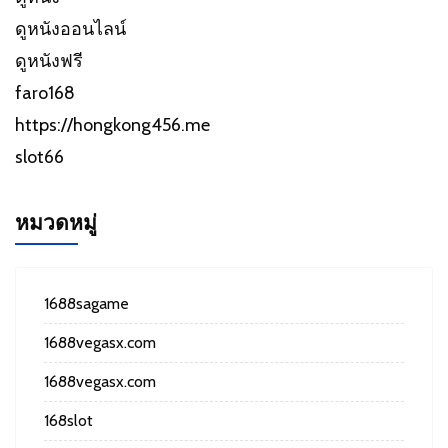
ดูหนังออนไลน์
ดูหนังฟรี
faro168
https://hongkong456.me
slot66
หมวดหมู่
1688sagame
1688vegasx.com
1688vegasx.com
168slot