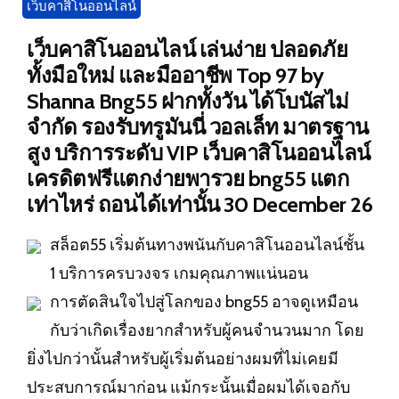
เว็บคาสิโนออนไลน์
เว็บคาสิโนออนไลน์ เล่นง่าย ปลอดภัย
ทั้งมือใหม่ และมืออาชีพ Top 97 by
Shanna Bng55 ฝากทั้งวัน ได้โบนัสไม่
จำกัด รองรับทรูมันนี่ วอลเล็ท มาตรฐาน
สูง บริการระดับ VIP เว็บคาสิโนออนไลน์
เครดิตฟรีแตกง่ายพารวย bng55 แตก
เท่าไหร่ ถอนได้เท่านั้น 30 December 26
สล็อต55 เริ่มต้นทางพนันกับคาสิโนออนไลน์ชั้น
1 บริการครบวงจร เกมคุณภาพแน่นอน
การตัดสินใจไปสู่โลกของ
bng55
อาจดูเหมือน
กับว่าเกิดเรื่องยากสำหรับผู้คนจำนวนมาก โดย
ยิ่งไปกว่านั้นสำหรับผู้เริ่มต้นอย่างผมที่ไม่เคยมี
ประสบการณ์มาก่อน แม้กระนั้นเมื่อผมได้เจอกับ