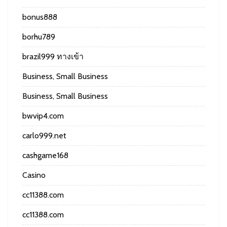
bonus888
borhu789
brazil999 ทางเข้า
Business, Small Business
Business, Small Business
bwvip4.com
carlo999.net
cashgame168
Casino
cc11388.com
cc11388.com