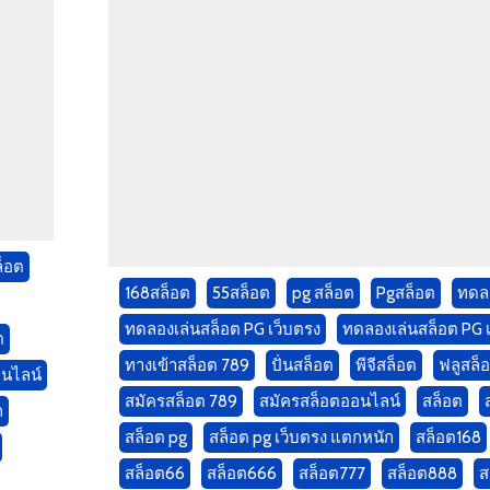
็อต
168สล็อต
55สล็อต
pg สล็อต
Pgสล็อต
ทดล
ทดลองเล่นสล็อต PG เว็บตรง
ทดลองเล่นสล็อต PG 
ต
ทางเข้าสล็อต 789
ปั่นสล็อต
พีจีสล็อต
ฟลูสล็อ
อนไลน์
สมัครสล็อต 789
สมัครสล็อตออนไลน์
สล็อต
ก
สล็อต pg
สล็อต pg เว็บตรง แตกหนัก
สล็อต168
สล็อต66
สล็อต666
สล็อต777
สล็อต888
ส