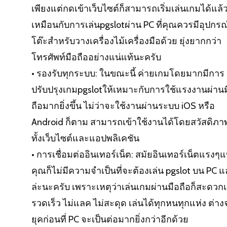
เพียงแต่กดเข้าเว็บไซต์ก็สามารถเริ่มเล่นเกมได้แล้ว
เหมือนกับการเล่นpgslotผ่าน PC ที่คุณควรมีอุปกรณ์
โต๊ะสำหรับวางเครื่องไม้เครื่องมือด้วย ยุ่งยากกว่า
โทรศัพท์มือถืออย่างแน่แท้นะครับ
• รองรับทุกระบบ: ในขณะนี้ ค่ายเกมโดยมากมีการ
ปรับปรุงเกมpgslotให้เหมาะกับการใช้แรงงานผ่านม
ถือมากยิ่งขึ้น ไม่ว่าจะใช้งานผ่านระบบ iOS หรือ
Android ก็ตาม สามารถเข้าใช้งานได้โดยสวัสดิภาพ
ทั้งเว็บไซต์และแอปพลิเคชัน
• การเชื่อมต่ออินเทอร์เน็ต: สมัยอินเทอร์เน็ตแรงๆแ
คุณก็ไม่มีความจำเป็นที่จะต้องเล่น pgslot บน PC แ
ล่ะนะครับ เพราะเหตุว่าเล่นเกมผ่านมือถือก็สะดว
รวดเร็ว ไม่แลค ไม่สะดุด เล่นได้ทุกหนทุกแห่ง ต่า
ยุคก่อนที่ PC จะเป็นต่อมากยิ่งกว่าอีกด้วย