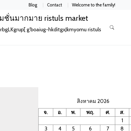
Blog
Contact
Welcome to the family!
ชั่นมากมาย ristuls market
rbgLKgrup[ g'boaiug-hkditgxJkmyomu ristuls
สิงหาคม 2026
จ.
อ.
พ.
พฤ.
ศ.
ส.
1
3
4
5
6
7
8