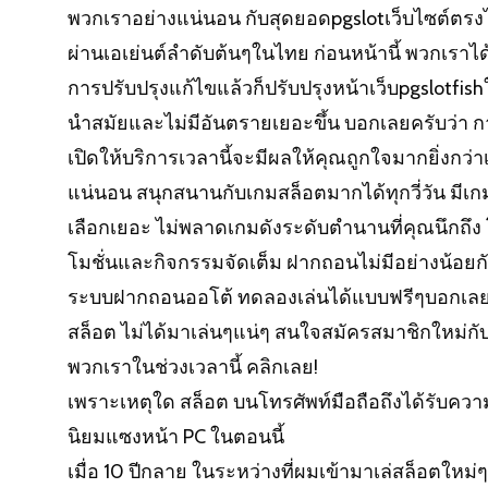
พวกเราอย่างแน่นอน กับสุดยอดpgslotเว็บไซต์ตรงไ
ผ่านเอเย่นต์ลำดับต้นๆในไทย ก่อนหน้านี้ พวกเราได้
การปรับปรุงแก้ไขแล้วก็ปรับปรุงหน้าเว็บpgslotfish
นำสมัยและไม่มีอันตรายเยอะขึ้น บอกเลยครับว่า ก
เปิดให้บริการเวลานี้จะมีผลให้คุณถูกใจมากยิ่งกว่า
แน่นอน สนุกสนานกับเกมสล็อตมากได้ทุกวี่วัน มีเก
เลือกเยอะ ไม่พลาดเกมดังระดับตำนานที่คุณนึกถึง
โมชั่นและกิจกรรมจัดเต็ม ฝากถอนไม่มีอย่างน้อยก
ระบบฝากถอนออโต้ ทดลองเล่นได้แบบฟรีๆบอกเลย
สล็อต ไม่ได้มาเล่นๆแน่ๆ สนใจสมัครสมาชิกใหม่กั
พวกเราในช่วงเวลานี้ คลิกเลย!
เพราะเหตุใด สล็อต บนโทรศัพท์มือถือถึงได้รับควา
นิยมแซงหน้า PC ในตอนนี้
เมื่อ 10 ปีกลาย ในระหว่างที่ผมเข้ามาเล่สล็อตใหม่ๆ