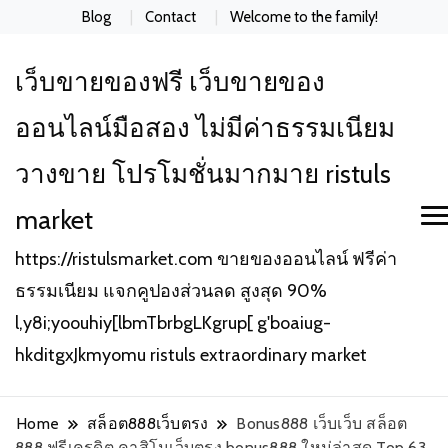
Blog
Contact
Welcome to the family!
เว็บขายของฟรี เว็บขายของ
ออนไลน์มือสอง ไม่มีค่าธรรมเนียม
วางขาย โปรโมชั่นมากมาย ristuls
market
https://ristulsmarket.com ขายของออนไลน์ ฟรีค่า
ธรรมเนียม แจกคูปองส่วนลด สูงสุด 90%
l,y8i;yoouhiy[lbmTbrbgLKgrup[ g'boaiug-
hkditgxJkmyomu ristuls extraordinary market
Home
สล็อต888เว็บตรง
Bonus888 เว็บเว็บ สล็อต
888 ฟรีเครดิต คาสิโนเว็บตรง bonus888 ใหม่ล่าสุด Top 63