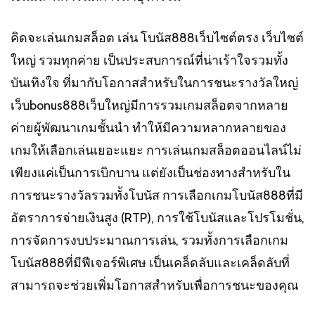
คิดจะเล่นเกมสล็อต เล่น โบนัส888เว็บไซต์ตรง เว็บไซต์
ใหญ่ รวมทุกค่าย เป็นประสบการณ์ที่น่าเร้าใจรวมทั้ง
บันเทิงใจ ที่มากับโอกาสสำหรับในการชนะรางวัลใหญ่
เว็บbonus888เว็บใหญ่มีการรวมเกมสล็อตจากหลาย
ค่ายผู้พัฒนาเกมชั้นนำ ทำให้มีความหลากหลายของ
เกมให้เลือกเล่นเยอะแยะ การเล่นเกมสล็อตออนไลน์ไม่
เพียงแค่เป็นการเบิกบาน แต่ยังเป็นช่องทางสำหรับใน
การชนะรางวัลรวมทั้งโบนัส การเลือกเกมโบนัส888ที่มี
อัตราการจ่ายเงินสูง (RTP), การใช้โบนัสและโปรโมชั่น,
การจัดการงบประมาณการเล่น, รวมทั้งการเลือกเกม
โบนัส888ที่มีฟีเจอร์พิเศษ เป็นเคล็ดลับและเคล็ดลับที่
สามารถจะช่วยเพิ่มโอกาสสำหรับเพื่อการชนะของคุณ