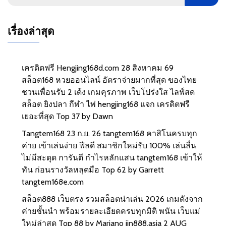
เรื่องล่าสุด
เครดิตฟรี Hengjing168d.com 28 สิงหาคม 69
สล็อต168 หวยออนไลน์ อัตราจ่ายมากที่สุด ของไทย
ชวนเพื่อนรับ 2 เด้ง เกมคุรภาพ เว็บโปร่งใส ไลฟ์สด
สล็อต ยิงปลา กีฬา ไพ่ hengjing168 แจก เครดิตฟรี
เยอะที่สุด Top 37 by Dawn
Tangtem168 23 ก.ย. 26 tangtem168 คาสิโนครบทุก
ค่าย เข้าเล่นง่าย ฟีลดี สมาชิกใหม่รับ 100% เล่นลื่น
ไม่มีสะดุด การันตี กำไรหลักแสน tangtem168 เข้าให้
ทัน ก่อนรางวัลหลุดมือ Top 62 by Garrett
tangtem168e.com
สล็อต888 เว็บตรง รวมสล็อตน่าเล่น 2026 เกมดังจาก
ค่ายชั้นนำ พร้อมรายละเอียดครบทุกมิติ พนัน เว็บแม่
ใหม่ล่าสุด Top 88 by Mariano jin888.asia 2 AUG