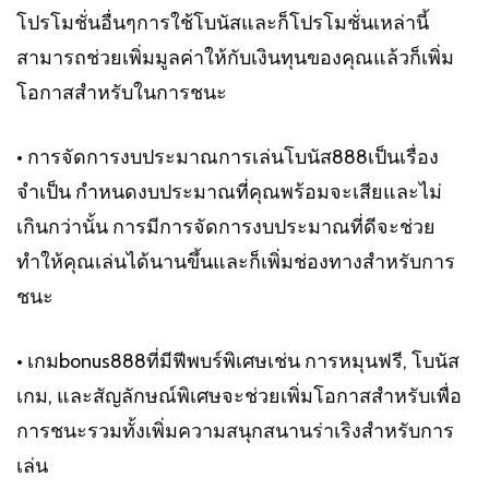
โปรโมชั่นอื่นๆการใช้โบนัสและก็โปรโมชั่นเหล่านี้
สามารถช่วยเพิ่มมูลค่าให้กับเงินทุนของคุณแล้วก็เพิ่ม
โอกาสสำหรับในการชนะ
• การจัดการงบประมาณการเล่นโบนัส888เป็นเรื่อง
จำเป็น กำหนดงบประมาณที่คุณพร้อมจะเสียและไม่
เกินกว่านั้น การมีการจัดการงบประมาณที่ดีจะช่วย
ทำให้คุณเล่นได้นานขึ้นและก็เพิ่มช่องทางสำหรับการ
ชนะ
• เกมbonus888ที่มีฟีพบร์พิเศษเช่น การหมุนฟรี, โบนัส
เกม, และสัญลักษณ์พิเศษจะช่วยเพิ่มโอกาสสำหรับเพื่อ
การชนะรวมทั้งเพิ่มความสนุกสนานร่าเริงสำหรับการ
เล่น