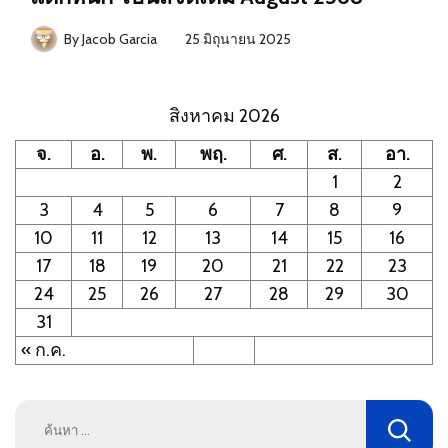
By
Jacob Garcia
25 มิถุนายน 2025
สิงหาคม 2026
จ.
อ.
พ.
พฤ.
ศ.
ส.
อา.
1
2
3
4
5
6
7
8
9
10
11
12
13
14
15
16
17
18
19
20
21
22
23
24
25
26
27
28
29
30
31
« ก.ค.
ค้นหา
สำหรับ: