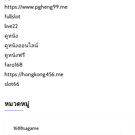
https://www.pgheng99.me
fullslot
live22
ดูหนัง
ดูหนังออนไลน์
ดูหนังฟรี
faro168
https://hongkong456.me
slot66
หมวดหมู่
1688sagame