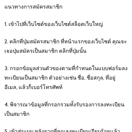
แนวทางการสมัครสมาชิก
1. เข้าไปที่เว็บไซต์ของเว็บไซต์สล็อตเว็บใหญ่
2. คลิกที่ปุ่มสมัครสมาชิก ที่หน้าแรกของเว็บไซต์ คุณจะ
เจอปุ่มสมัครเป็นสมาชิก คลิกที่ปุ่มนั้น
3. กรอกข้อมูลส่วนตัวของตามที่กำหนดในแบบฟอร์มลง
ทะเบียนเป็นสมาชิก ตัวอย่างเช่น ชื่อ, ชื่อสกุล, ที่อยู่
อีเมล, แล้วก็เบอร์โทรศัพท์
4. พิจารณาข้อมูลที่กรอกรวมทั้งรับรองการลงทะเบียน
เป็นสมาชิก
5. เข้าสู่ระบบ หลังจากที่คุณลงทะเบียนเรียบร้อยแล้ว