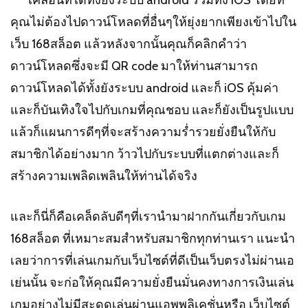
เคลื่อนที่ได้ทั้งยังระบบ android รวมทั้ง iOS โดยที่
คุณไม่ต้องไปดาวน์โหลดที่อื่นๆให้ยุ่งยากเพียงเข้าไปใน
เว็บ 168สล็อต แล้วหลังจากนั้นคุณก็คลิกคำว่า
ดาวน์โหลดซึ่งจะมี QR code มาให้ท่านสามารถ
ดาวน์โหลดได้ทั้งยังระบบ android และก็ iOS คุ้มค่า
และก็บันเทิงใจไปกับเกมที่คุณชอบ และก็ยังเป็นรูปแบบ
แล้วก็แผนการดีๆที่จะสร้างความร่ำรวยยั่งยืนให้กับ
สมาชิกได้อย่างมาก ว้าวไปกับระบบที่แตกต่างและก็
สร้างความเพลิดเพลินให้ท่านได้จริง
และก็นี่ก็คือเคล็ดลับดีๆที่เรานำมาฝากกันเกี่ยวกับเกม
168สล็อต ที่เหมาะสมสำหรับสมาชิกทุกท่านเรา แนะนำ
เลยว่าการที่เล่นเกมกับเว็บไซต์ที่ดีเป็นเว็บตรงไม่ผ่านเอ
เย่นนั้น จะก่อให้คุณมีความยั่งยืนมั่นคงทางการเงินเล่น
เกมอย่างไม่มีสะดุดเล่นผ่านแอพพลิเคชั่นหรือ เว็บไซต์