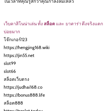
ในเวลาที่คุณรู้สึกว่าคุณกำลังล้มเหลว
เว็บคาสิโนน่าเล่น ทั้ง
สล็อต
และ
บาคาร่า
ตึงจริงแตก
บ่อยมาก
โจ๊กเกอร์123
https://hengjing168.wiki
https://jin55.net
slot99
slot66
สล็อตเว็บตรง
https://judhai168.co
https://bonus888.life
สล็อต888