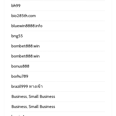
bh99
bio285th.com
bluewin8888.info
bng55
bombet888.win
bombet888.win
bonus888
borhu789
brazil999 ทางเข้า
Business, Small Business
Business, Small Business