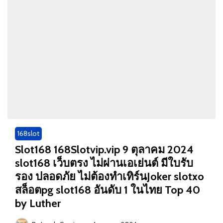
168slot
Slot168 168Slotvip.vip 9 ตุลาคม 2024
slot168 เว็บตรง ไม่ผ่านเอเย่นต์ มีใบรับ
รอง ปลอดภัย ไม่ต้องทำเทิร์นJoker slotxo
สล็อตpg slot168 อันดับ 1 ในไทย Top 40
by Luther