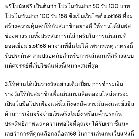
ฟรีโบนัสฟรี เป็นต้นว่า โปรโมชั่นฝาก 50 รับ 100 บาท
โปรโมชั่นฝาก 100 รับ 188 ซึ่งเป็นเว็บไซต์
slot168
ที่จะ
สร้างความคุ้มค่าให้กับสมาชิกอย่างดี ให้ท่านได้สัมผัส
ช่องทางรวมทั้งประสบการณ์สำหรับในการเล่นเกมที่
ยอดเยี่ยม
slot168
หาจากที่อื่นไม่ได้ เพราะเหตุว่าตรงนี้
รับประกันความปลอดภัยสำหรับการเล่นเกมที่สร้างแบบ
มหัศจรรย์ที่เว็บไซต์แห่งนี้เหมาะสมที่สุด
3.ให้ท่านได้เงินรางวัลอย่างเต็มเปี่ยม การชำระเงิน
รางวัลให้กับสมาชิกเพื่อเล่นเกมสล็อตออนไลน์ควรจะ
เป็นเว็บมือโปรเพียงแค่นั้น ถึงจะมีความมั่นคงและยั่งยืน
ด้านการเงินจริงจ่ายเงินจริงไม่ยั้ง พร้อมค้ำประกัน
ประสิทธิภาพและความพอใจที่คุณจะได้รับเรา ชี้แนะ
เลยว่าการที่คุณเลือกสล็อต168 ในการเล่นเกมเว็บแห่งนี้