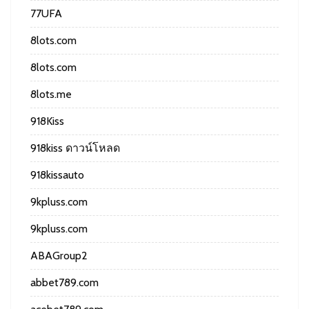
77UFA
8lots.com
8lots.com
8lots.me
918Kiss
918kiss ดาวน์โหลด
918kissauto
9kpluss.com
9kpluss.com
ABAGroup2
abbet789.com