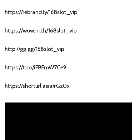
https://rebrand.ly/168slot_vip
https://wow.in.th/168slot_vip
http://gg.gg/168slot_vip
https://t.co/iFBEmW7Ce9
https://shorturl.asia/rGz0x