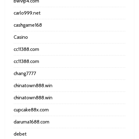
bwvip4.com
carlo999.net
cashgame168
Casino
cc11388.com
cc11388.com
chang7777
chinatown888.win
chinatown888.win
cupcake88x.com
daruma1688.com
debet