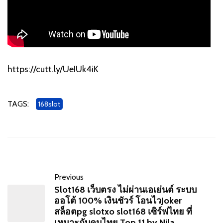
https://cutt.ly/UeIUk4iK
TAGS:
168slot
Previous
Slot168 เว็บตรง ไม่ผ่านเอเย่นต์ ระบบ
ออโต้ 100% เงินชัวร์ โอนไวJoker
สล็อตpg slotxo slot168 เซิร์ฟไทย ที่
เหมาะกับคนไทย Top 11 by Nila