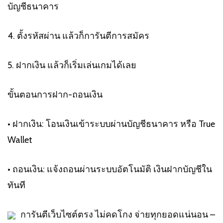
บัญชีธนาคาร
4. ตั้งรหัสผ่าน แล้วก็การันตีการสมัคร
5. ฝากเงิน แล้วก็เริ่มเล่นเกมได้เลย
ขั้นตอนการฝาก-ถอนเงิน
• ฝากเงิน: โอนเงินเข้าระบบผ่านบัญชีธนาคาร หรือ True
Wallet
• ถอนเงิน: แจ้งถอนผ่านระบบอัตโนมัติ เงินฝากบัญชีใน
ทันที
การันตีเว็บไซต์ตรง ไม่คดโกง จ่ายทุกยอดแน่นอน –