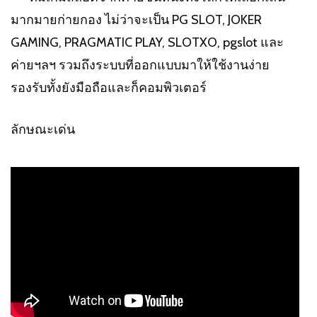
มากมายก่ายกอง ไม่ว่าจะเป็น PG SLOT, JOKER
GAMING, PRAGMATIC PLAY, SLOTXO,
pgslot
และ
ค่ายฯลฯ รวมถึงระบบที่ออกแบบมาให้ใช้งานง่าย
รองรับทั้งยังมือถือและก็คอมพิวเตอร์
ลักษณะเด่น