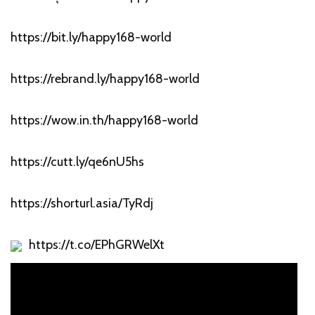
https://bit.ly/happy168-world
https://rebrand.ly/happy168-world
https://wow.in.th/happy168-world
https://cutt.ly/qe6nU5hs
https://shorturl.asia/TyRdj
https://t.co/EPhGRWelXt