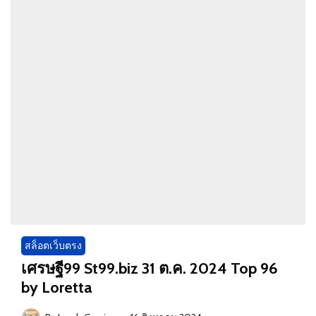
สล็อตเว็บตรง
เศรษฐี99 St99.biz 31 ต.ค. 2024 Top 96
by Loretta