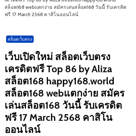
สล็อต168 webแตกง่าย สมัครเล่นสล็อต168 วันนี้ รับเครดิต
ฟรี 17 March 2568 คาสิโนออนไลน์
สล็อตเว็บตรง
เว็บเปิดใหม่ สล็อตเว็บตรง
เครดิตฟรี Top 86 by Aliza
สล็อต168 happy168.world
สล็อต168 webแตกง่าย สมัคร
เล่นสล็อต168 วันนี้ รับเครดิต
ฟรี 17 March 2568 คาสิโน
ออนไลน์