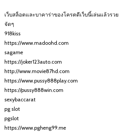
เว็บสล็อตและบาคาร่าของโครตดีเว็บนี้เล่นแล้วรวย
จัดๆ
918kiss
https://www.madoohd.com
sagame
https://joker123auto.com
http://www.movie87hd.com
https://www.pussy888play.com
https://pussy888win.com
sexybaccarat
pg slot
pgslot
https://www.pgheng99.me