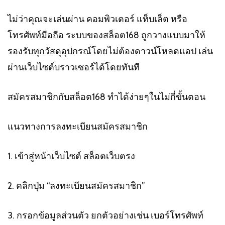
ไม่ว่าคุณจะเล่นผ่าน คอมพิวเตอร์ แท็บเล็ต หรือ
โทรศัพท์มือถือ ระบบของสล็อต168 ถูกวางแบบมาให้
รองรับทุกวัสดุอุปกรณ์โดยไม่ต้องดาวน์โหลดแอป เล่น
ผ่านเว็บไซต์บราวเซอร์ได้โดยทันที
สมัครสมาชิกกับสล็อต168 ทำได้ง่ายๆในไม่กี่ขั้นตอน
แนวทางการลงทะเบียนสมัครสมาชิก
1. เข้าสู่หน้าเว็บไซต์ สล็อตเว็บตรง
2. คลิกปุ่ม “ลงทะเบียนสมัครสมาชิก”
3. กรอกข้อมูลส่วนตัว ยกตัวอย่างเช่น เบอร์โทรศัพท์