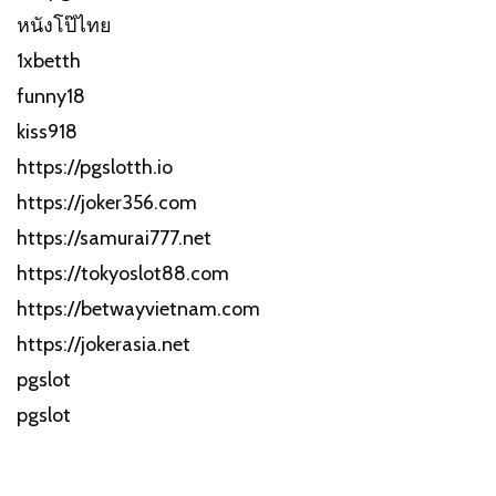
หนังโป๊ไทย
1xbetth
funny18
kiss918
https://pgslotth.io
https://joker356.com
https://samurai777.net
https://tokyoslot88.com
https://betwayvietnam.com
https://jokerasia.net
pgslot
pgslot