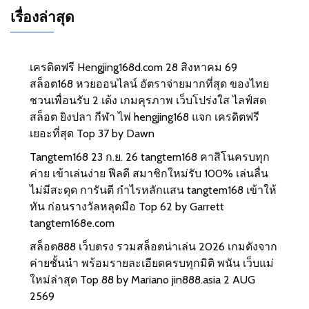
เรื่องล่าสุด
เครดิตฟรี Hengjing168d.com 28 สิงหาคม 69
สล็อต168 หวยออนไลน์ อัตราจ่ายมากที่สุด ของไทย
ชวนเพื่อนรับ 2 เด้ง เกมคุรภาพ เว็บโปร่งใส ไลฟ์สด
สล็อต ยิงปลา กีฬา ไพ่ hengjing168 แจก เครดิตฟรี
เยอะที่สุด Top 37 by Dawn
Tangtem168 23 ก.ย. 26 tangtem168 คาสิโนครบทุก
ค่าย เข้าเล่นง่าย ฟีลดี สมาชิกใหม่รับ 100% เล่นลื่น
ไม่มีสะดุด การันตี กำไรหลักแสน tangtem168 เข้าให้
ทัน ก่อนรางวัลหลุดมือ Top 62 by Garrett
tangtem168e.com
สล็อต888 เว็บตรง รวมสล็อตน่าเล่น 2026 เกมดังจาก
ค่ายชั้นนำ พร้อมรายละเอียดครบทุกมิติ พนัน เว็บแม่
ใหม่ล่าสุด Top 88 by Mariano jin888.asia 2 AUG
2569