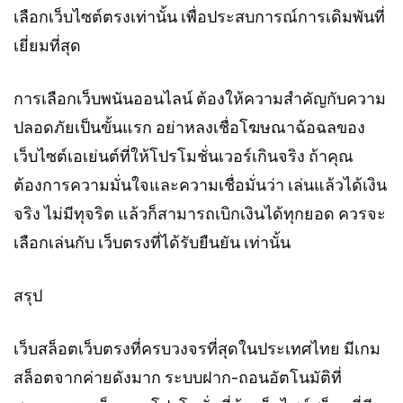
เลือกเว็บไซต์ตรงเท่านั้น เพื่อประสบการณ์การเดิมพันที่
เยี่ยมที่สุด
การเลือกเว็บพนันออนไลน์ ต้องให้ความสำคัญกับความ
ปลอดภัยเป็นขั้นแรก อย่าหลงเชื่อโฆษณาฉ้อฉลของ
เว็บไซต์เอเย่นต์ที่ให้โปรโมชั่นเวอร์เกินจริง ถ้าคุณ
ต้องการความมั่นใจและความเชื่อมั่นว่า เล่นแล้วได้เงิน
จริง ไม่มีทุจริต แล้วก็สามารถเบิกเงินได้ทุกยอด ควรจะ
เลือกเล่นกับ เว็บตรงที่ได้รับยืนยัน เท่านั้น
สรุป
เว็บสล็อตเว็บตรงที่ครบวงจรที่สุดในประเทศไทย มีเกม
สล็อตจากค่ายดังมาก ระบบฝาก-ถอนอัตโนมัติที่