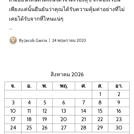
เพียงแค่นั้นยืนยันว่าคุณได้รับความคุ้มค่าอย่างที่ไม่
เคยได้รับจากที่ไหนแน่ๆ
…
By
Jacob Garcia
24 พฤษภาคม 2023
สิงหาคม 2026
จ.
อ.
พ.
พฤ.
ศ.
ส.
อา.
1
2
3
4
5
6
7
8
9
10
11
12
13
14
15
16
17
18
19
20
21
22
23
24
25
26
27
28
29
30