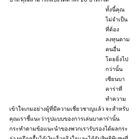
ทั้งนี้คุณ
ไม่จำเป็น
ที่ต้อง
ลงทุนตาม
คนอื่น
โดยยิ่งไป
กว่านั้น
เซียนบา
คาร่าที่
ทำความ
เข้าใจเกมอย่างผู้ที่มีความเชี่ยวชาญแล้ว จะสำหรับ
คุณเราชี้แนะว่ารูปแบบของการเล่นบาคาร่านั้น
กระทำตามข้อแนะนำของพวกเรารับรองได้ผลกระ
จ่างครึกครื้นได้เงินเร็วจริงใจและได้รับสิทธิพิเศษที่