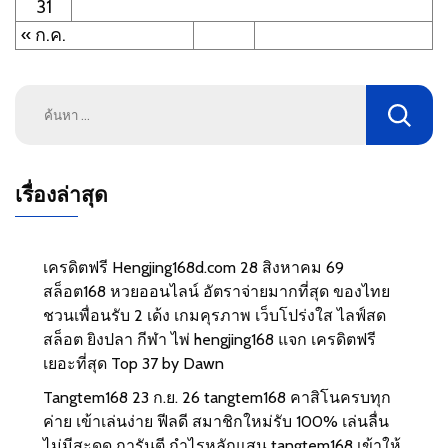
31
« ก.ค.
ค้นหา
สำหรับ:
เรื่องล่าสุด
เครดิตฟรี Hengjing168d.com 28 สิงหาคม 69
สล็อต168 หวยออนไลน์ อัตราจ่ายมากที่สุด ของไทย
ชวนเพื่อนรับ 2 เด้ง เกมคุรภาพ เว็บโปร่งใส ไลฟ์สด
สล็อต ยิงปลา กีฬา ไพ่ hengjing168 แจก เครดิตฟรี
เยอะที่สุด Top 37 by Dawn
Tangtem168 23 ก.ย. 26 tangtem168 คาสิโนครบทุก
ค่าย เข้าเล่นง่าย ฟีลดี สมาชิกใหม่รับ 100% เล่นลื่น
ไม่มีสะดุด การันตี กำไรหลักแสน tangtem168 เข้าให้