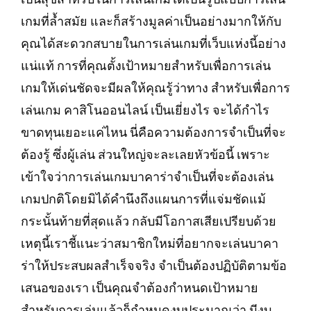
เกมที่ล้ำสมัย และก็สร้างมูลค่าเป็นอย่างมากให้กับ
คุณได้สะดวกสบายในการเล่นเกมที่เว็บแห่งนี้อย่าง
แน่แท้ การที่คุณตั้งเป้าหมายสำหรับเพื่อการเล่น
เกมให้เด่นชัดจะมีผลให้คุณรู้ว่าทาง สำหรับเพื่อการ
เล่นเกม คาสิโนออนไลน์ เป็นเยี่ยงไร จะได้กำไร
ขาดทุนเยอะแค่ไหน นี่คือความต้องการจำเป็นที่จะ
ต้องรู้ ซึ่งผู้เล่น ส่วนใหญ่จะละเลยหัวข้อนี้ เพราะ
เข้าใจว่าการเล่นเกมบาคาร่าจำเป็นที่จะต้องเล่น
เกมปกติโดยมิได้คำนึงถึงแผนการที่แจ่มชัดแม้
กระนั้นท้ายที่สุดแล้ว กลับมีโอกาสเสียเปรียบด้วย
เหตุนี้เราชี้แนะว่าสมาชิกใหม่ที่อยากจะเล่นบาคา
ร่าให้ประสบผลสำเร็จจริง จำเป็นต้องปฏิบัติตามข้อ
เสนอของเรา เป็นคุณจำต้องกำหนดเป้าหมาย
สำหรับการเล่นแล้วก็กำหนดงบประมาณว่า มีงบ