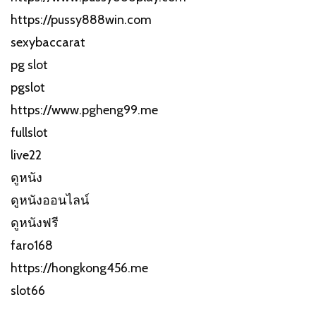
https://pussy888win.com
sexybaccarat
pg slot
pgslot
https://www.pgheng99.me
fullslot
live22
ดูหนัง
ดูหนังออนไลน์
ดูหนังฟรี
faro168
https://hongkong456.me
slot66