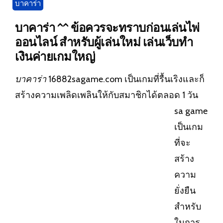
บาคาร่า
บาคาร่า ^^ ข้อควรจะทราบก่อนเล่นไพ่
ออนไลน์ สำหรับผู้เล่นใหม่ เล่นเว็บทำ
เงินค่ายเกมใหญ่
บาคาร่า
16882sagame.com เป็นเกมที่รื้นเริงและก็
สร้างความเพลิดเพลินให้กับสมาชิกได้ตลอด 1 วัน
sa game
เป็นเกม
ที่จะ
สร้าง
ความ
ยั่งยืน
สำหรับ
ในการ