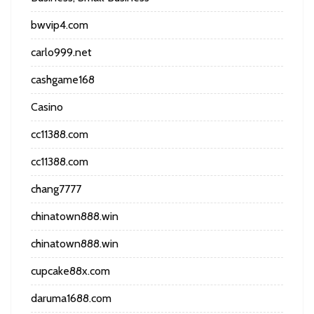
bwvip4.com
carlo999.net
cashgame168
Casino
cc11388.com
cc11388.com
chang7777
chinatown888.win
chinatown888.win
cupcake88x.com
daruma1688.com