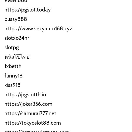
สล็อต888
https://pgslot.today
pussy888
https://www.sexyauto168.xyz
slotxo24hr
slotpg
หนังโป๊ไทย
1xbetth
funny18
kiss918
https://pgslotth.io
https://joker356.com
https://samurai777.net
https://tokyoslot88.com