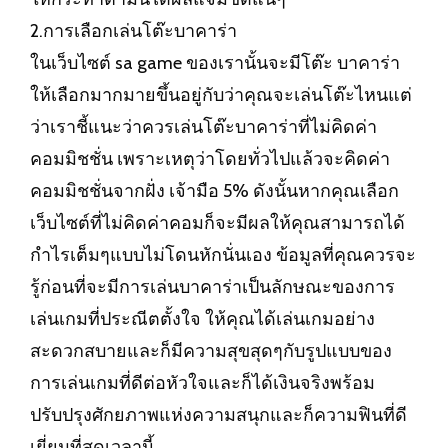
2.การเลือกเล่นโต๊ะบาคาร่า
ในเว็บไซต์ sa game ของเรานั้นจะมีโต๊ะ บาคาร่า
ให้เลือกมากมายขึ้นอยู่กับว่าคุณจะเล่นโต๊ะไหนแต่
ว่าเราชี้แนะว่าควรเล่นโต๊ะบาคาร่าที่ไม่คิดค่า
คอมมิชชั่น เพราะเหตุว่าโดยทั่วไปแล้วจะคิดค่า
คอมมิชชั่นจากฝั่ง เจ้ามือ 5% ดังนั้นหากคุณเลือก
เว็บไซต์ที่ไม่คิดค่าคอมก็จะมีผลให้คุณสามารถได้
กำไรเต็มๆแบบไม่โดนหักนั่นเอง ข้อมูลที่คุณควรจะ
รู้ก่อนที่จะมีการเล่นบาคาร่าเป็นลักษณะของการ
เล่นเกมที่ประณีตตั้งใจ ให้คุณได้เล่นเกมอย่าง
สะดวกสบายและก็มีความสุขสุดๆกับรูปแบบของ
การเล่นเกมที่ดีต่อหัวใจและก็ได้เงินจริงพร้อม
ปรับปรุงศักยภาพแห่งความสนุกและก็ความฟินที่ดี
เยี่ยมที่สุดเวลานี้