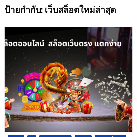
ป้ายกำกับ:
เว็บสล็อตใหม่ล่าสุด