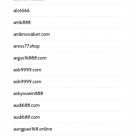
alot666
amb888
ambnovabet.com
aress77.shop
argus16888.com
asb9999.com
asb9999.com
askyouwin888
audi688.com
audi688.com
aungpao168.online