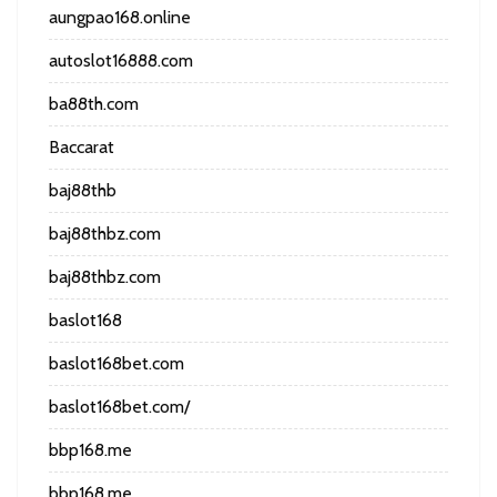
aungpao168.online
autoslot16888.com
ba88th.com
Baccarat
baj88thb
baj88thbz.com
baj88thbz.com
baslot168
baslot168bet.com
baslot168bet.com/
bbp168.me
bbp168.me