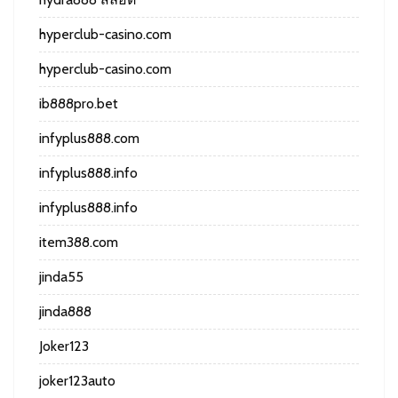
hyperclub-casino.com
hyperclub-casino.com
ib888pro.bet
infyplus888.com
infyplus888.info
infyplus888.info
item388.com
jinda55
jinda888
Joker123
joker123auto