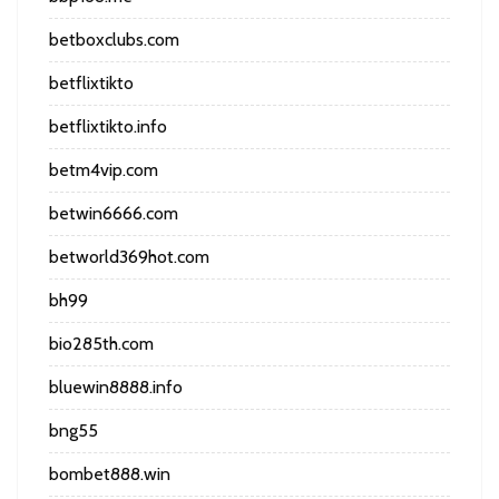
betboxclubs.com
betflixtikto
betflixtikto.info
betm4vip.com
betwin6666.com
betworld369hot.com
bh99
bio285th.com
bluewin8888.info
bng55
bombet888.win