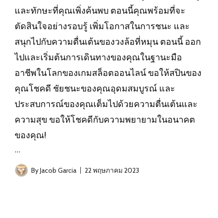
และทักษะที่คุณเพิ่งค้นพบ ตอนนี้คุณพร้อมที่จะ
ตัดสินใจอย่างรอบรู้ เพิ่มโอกาสในการชนะ และ
สนุกไปกับความตื่นเต้นของวงล้อที่หมุน ตอนนี้ ออก
ไปและเริ่มต้นการเดินทางของคุณในฐานะมือ
อาชีพในโลกของเกมสล็อตออนไลน์ ขอให้สปินของ
คุณโชคดี ชัยชนะของคุณอุดมสมบูรณ์ และ
ประสบการณ์ของคุณเต็มไปด้วยความตื่นเต้นและ
ความสุข ขอให้โชคดีกับความพยายามในอนาคต
ของคุณ!
…
By
Jacob Garcia
22 พฤษภาคม 2023