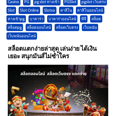
Casino
PG
pg slot ทางเข้า
PGSlot
pgslot เว็บตรง
Slot
Slot Online
Slotxo
คาสิโน
คาสิโนออนไลน์
ทางเข้าpg
บาคาร่า
บาคาร่าออนไลน์
พีจี
สล็อต
สล็อตpg
สล็อตออนไลน์
สล็อตเว็บตรง
เว็บพนัน
เว็บพนันออนไลน์
สล็อตแตกง่ายล่าสุด เล่นง่าย ได้เงิน
เยอะ สนุกมันส์ไม่ซำ้ใคร