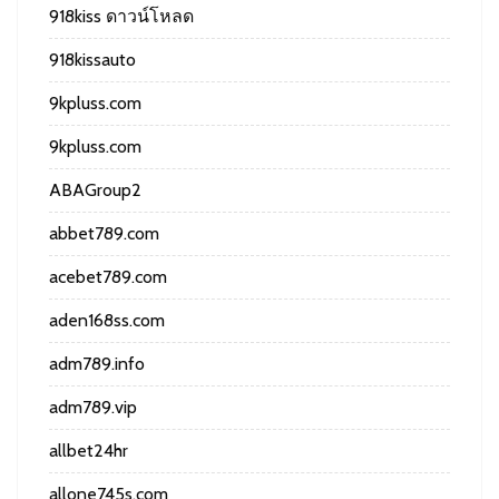
918kiss ดาวน์โหลด
918kissauto
9kpluss.com
9kpluss.com
ABAGroup2
abbet789.com
acebet789.com
aden168ss.com
adm789.info
adm789.vip
allbet24hr
allone745s.com