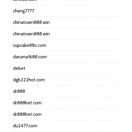
chang7777
chinatown888.win
chinatown888.win
cupcake88x.com
daruma1688.com
debet
dgb222hot.com
dr888
dr888bet.com
dr888bet.com
du2477.com