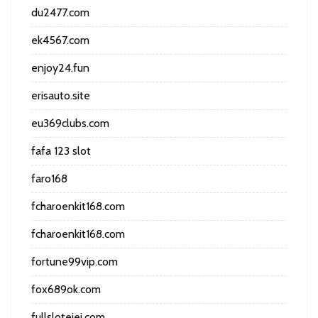
du2477.com
ek4567.com
enjoy24.fun
erisauto.site
eu369clubs.com
fafa 123 slot
faro168
fcharoenkit168.com
fcharoenkit168.com
fortune99vip.com
fox689ok.com
fullsloteiei.com