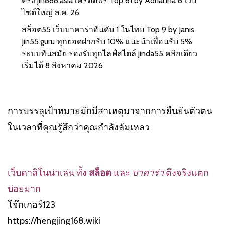
ตรง jin888.asia เครดิตฟรี Top 61 by Adrianna 8 เวป
ไซต์ใหญ่ ส.ค. 26
สล็อต55 เว็บบาคาร่าอันดับ 1 ในไทย Top 9 by Janis
Jin55.guru ทุกยอดฝากรับ 10% แนะนำเพื่อนรับ 5%
ระบบทันสมัย รองรับทุกไลฟ์สไตล์ jinda55 คลิกเดียว
เริ่มได้ 8 สิงหาคม 2026
การบรรลุเป้าหมายมักมีสาเหตุมาจากการยืนยันตัวตน
ในเวลาที่คุณรู้สึกว่าคุณกำลังล้มเหลว
เว็บคาสิโนน่าเล่น ทั้ง
สล็อต
และ
บาคาร่า
ตึงจริงแตก
บ่อยมาก
โจ๊กเกอร์123
https://hengjing168.wiki