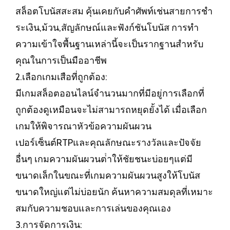
สล็อตโบนัสสะสม คุ้นเคยกับคําศัพท์เช่นสายการชํา
ระเงิน,ม้วน,สัญลักษณ์และฟังก์ชันโบนัส การทํา
ความเข้าใจพื้นฐานเหล่านี้จะเป็นรากฐานสําหรับ
คุณในการเป็นมืออาชีพ
2.เลือกเกมเสือที่ถูกต้อง:
มีเกมสล็อตออนไลน์จํานวนมากที่มีอยู่การเลือกที่
ถูกต้องดูเหมือนจะไม่สามารถหยุดยั้งได้ เมื่อเลือก
เกมให้พิจารณาหัวข้อความผันผวน
เปอร์เซ็นต์RTPและคุณลักษณะรางวัลและปัจจัย
อื่นๆ เกมความผันผวนต่ําให้ชัยชนะบ่อยๆแต่มี
ขนาดเล็กในขณะที่เกมความผันผวนสูงให้โบนัส
ขนาดใหญ่แต่ไม่บ่อยนัก ค้นหาความสมดุลที่เหมาะ
สมกับความชอบและการเล่นของคุณเอง
3.การจัดการเงิน: