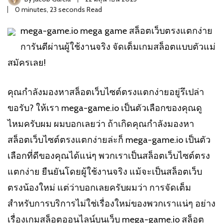
0 minutes, 23 seconds Read
mega-game.io mega game สล็อตเว็บตรงแตกง่าย
การันตีผ่านผู้ใช้งานจริง จัดเต็มเกมสล็อตแบบตัวแม่
สมัครเลย!
คุณกำลังมองหาสล็อตเว็บไซต์ตรงแตกง่ายอยู่รึเปล่า
ขอรับ? ให้เรา mega-game.io เป็นตัวเลือกของคุณดู
ไหมครับผม ผมบอกเลยว่า ถ้าเกิดคุณกำลังมองหา
สล็อตเว็บไซต์ตรงแตกง่ายล่ะก็ mega-game.io เป็นตัว
เลือกที่ดีของคุณได้แน่ๆ พวกเราเป็นสล็อตเว็บไซต์ตรง
แตกง่าย ยืนยันโดยผู้ใช้งานจริง แม้จะเป็นสล็อตเว็บ
ตรงน้องใหม่ แต่ว่าบอกเลยครับผมว่า การจัดเต็ม
สำหรับการบริการไม่ใช่เรื่องใหม่ของพวกเราแน่ๆ อย่าง
เรื่องเกมสล็อตออนไลน์บนเว็บ mega-game.io สล็อต