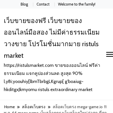
Blog
Contact
Welcome to the family!
เว็บขายของฟรี เว็บขายของ
ออนไลน์มือสอง ไม่มีค่าธรรมเนียม
วางขาย โปรโมชั่นมากมาย ristuls
market
https://ristulsmarket.com ขายของออนไลน์ ฟรีค่า
ธรรมเนียม แจกคูปองส่วนลด สูงสุด 90%
l,y8i;yoouhiy[lbmTbrbgLKgrup[ g'boaiug-
hkditgxJkmyomu ristuls extraordinary market
Home
สล็อตเว็บตรง
สล็อตเว็บตรง mega-game.io 11
พ.ค. 66 mega game เว็บสล็อตตรงเว็บสล็อตใหม่ล่าสุด ที่สุด