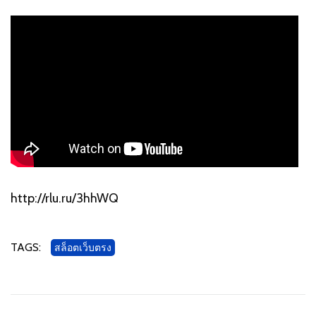
http://rlu.ru/3hhWQ
TAGS:
สล็อตเว็บตรง