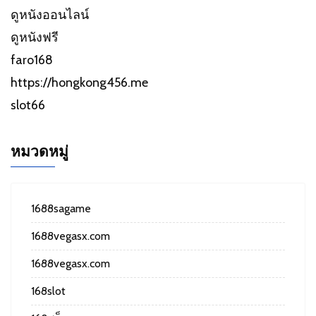
ดูหนังออนไลน์
ดูหนังฟรี
faro168
https://hongkong456.me
slot66
หมวดหมู่
1688sagame
1688vegasx.com
1688vegasx.com
168slot