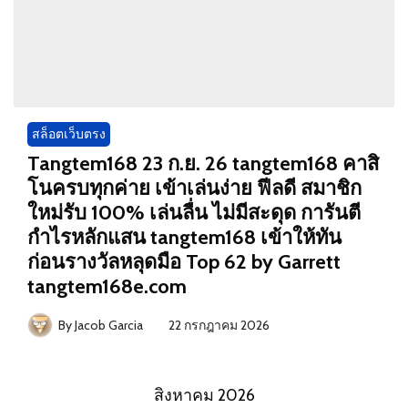
สล็อตเว็บตรง
Tangtem168 23 ก.ย. 26 tangtem168 คาสิ
โนครบทุกค่าย เข้าเล่นง่าย ฟีลดี สมาชิก
ใหม่รับ 100% เล่นลื่น ไม่มีสะดุด การันตี
กำไรหลักแสน tangtem168 เข้าให้ทัน
ก่อนรางวัลหลุดมือ Top 62 by Garrett
tangtem168e.com
By
Jacob Garcia
22 กรกฎาคม 2026
สิงหาคม 2026