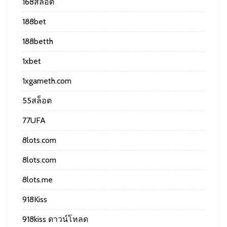
168สล็อต
188bet
188betth
1xbet
1xgameth.com
55สล็อต
77UFA
8lots.com
8lots.com
8lots.me
918Kiss
918kiss ดาวน์โหลด