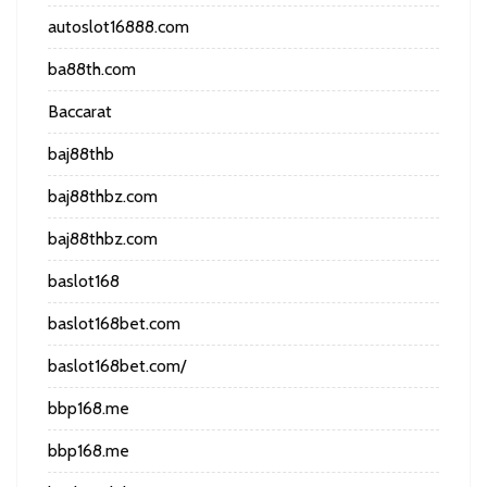
autoslot16888.com
ba88th.com
Baccarat
baj88thb
baj88thbz.com
baj88thbz.com
baslot168
baslot168bet.com
baslot168bet.com/
bbp168.me
bbp168.me