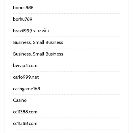
bonus888
borhu789
brazil999 ทางเข้า
Business, Small Business
Business, Small Business
bwvip4.com
carlo999.net
cashgame168
Casino
cc11388.com
cc11388.com