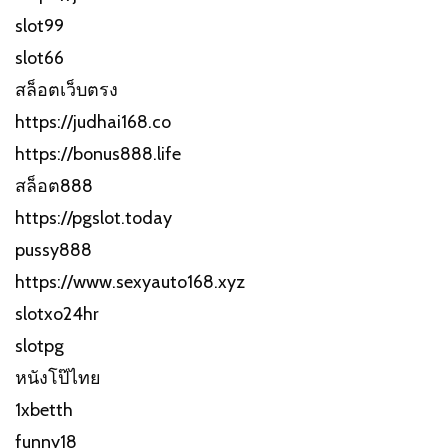
slot99
slot66
สล็อตเว็บตรง
https://judhai168.co
https://bonus888.life
สล็อต888
https://pgslot.today
pussy888
https://www.sexyauto168.xyz
slotxo24hr
slotpg
หนังโป๊ไทย
1xbetth
funny18