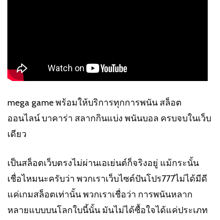
mega game พร้อมให้บริการทุกการพนัน สล็อต
ออนไลน์ บาคาร่า สลากกินแบ่ง พนันบอล ครบจบในเว็บ
เดียว
เป็นสล็อตเว็บตรงไม่ผ่านเอเย่นต์ก็จริงอยู่ แม้กระนั้น
เชื่อไหมนะครับว่า พวกเราเว็บไซต์ปันโปร777ไม่ได้มีดี
แค่เกมสล็อตเท่านั้น พวกเราเชื่อว่า การพนันหลาก
หลายแบบบนโลกใบนี้นั้น มันไม่ได้ซื้อใจได้แค่ประเภท