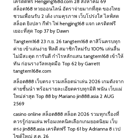
เครดิตฟรี Hengjing168d.com 28 สิงหาคม 69
สล็อต168 หวยออนไลน์ อัตราจ่ายมากที่สุด ของไทย
ชวนเพื่อนรับ 2 เด้ง เกมคุรภาพ เว็บโปร่งใส ไลฟ์สด
สล็อต ยิงปลา กีฬา ไพ่ hengjing168 แจก เครดิตฟรี
เยอะที่สุด Top 37 by Dawn
Tangtem168 23 ก.ย. 26 tangtem168 คาสิโนครบทุก
ค่าย เข้าเล่นง่าย ฟีลดี สมาชิกใหม่รับ 100% เล่นลื่น
ไม่มีสะดุด การันตี กำไรหลักแสน tangtem168 เข้าให้
ทัน ก่อนรางวัลหลุดมือ Top 62 by Garrett
tangtem168e.com
สล็อต888 เว็บตรง รวมสล็อตน่าเล่น 2026 เกมดังจาก
ค่ายชั้นนำ พร้อมรายละเอียดครบทุกมิติ พนัน เว็บแม่
ใหม่ล่าสุด Top 88 by Mariano jin888.asia 2 AUG
2569
casino online สล็อต888 สล็อต 2026 รวมทุกเรื่องที่
ควรรู้ก่อนเล่น พร้อมเทคนิคเลือกเกมยอดนิยม เว็บ
ตรง jin888.asia เครดิตฟรี Top 61 by Adrianna 8 เวป
ไซต์ใหญ่ ส.ค. 26