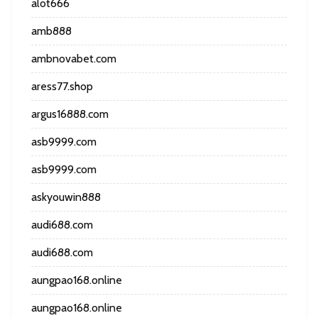
alot666
amb888
ambnovabet.com
aress77.shop
argus16888.com
asb9999.com
asb9999.com
askyouwin888
audi688.com
audi688.com
aungpao168.online
aungpao168.online