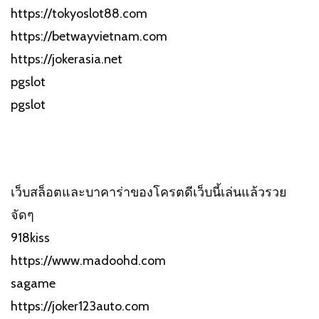
https://tokyoslot88.com
https://betwayvietnam.com
https://jokerasia.net
pgslot
pgslot
เว็บสล็อตและบาคาร่าของโครตดีเว็บนี้เล่นแล้วรวย
จัดๆ
918kiss
https://www.madoohd.com
sagame
https://joker123auto.com