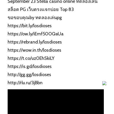
September 23 Stella casino online ทดลองเล่น
สล็อต PG เว็บตรงแจกบ่อย Top 83
ขอขอบคุณby
ทดลองเล่นpg
https://bit.ly/losdioses
https://ow.ly/iEmf50OQaUa
https://rebrand.ly/losdioses
https://wow.in.th/losdioses
https://t.co/uz0EhSkiLY
https://is.gd/losdioses
http://gg.gg/losdioses
http://rlu.ru/3jBbn