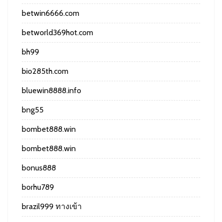
betwin6666.com
betworld369hot.com
bh99
bio285th.com
bluewin8888.info
bng55
bombet888.win
bombet888.win
bonus888
borhu789
brazil999 ทางเข้า