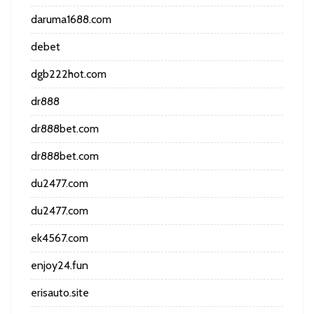
daruma1688.com
debet
dgb222hot.com
dr888
dr888bet.com
dr888bet.com
du2477.com
du2477.com
ek4567.com
enjoy24.fun
erisauto.site