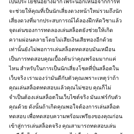
เป็นประโยชน์อย่างมาก เพระนอกเหนือจากการที่
จะช่วยให้คุณที่เป็นนักเสี่ยงดวงหน้าใหม่รวมถึงนัก
เสี่ยงดวงที่มากประสบการณ์ได้ลองฝึกหัดวิชาแล้ว
จุดเด่นของการทดลองเล่นสล็อตยังช่วยให้เกิด
ความผ่อนคลายโดยไม่เสียเงินเสียทองอีกด้วย
เท่านั้นยังไม่พอการเล่นสล็อตทดสอบมันเหมือน
เป็นการทดสอบคุณเบื้องต้นว่าคุณพร้อมมากแค่
ไหน สำหรับในการเป็นนักเสี่ยงโชคที่ปั่นสล็อตใน
เว็บจริง เรามองว่ามันดีกับตัวคุณเพราะเหตุว่าถ้า
คุณเล่นสล็อตทดสอบแล้วคุณไม่ชอบ คุณก็ไม่
จำเป็นต้องเล่นสล็อตในเว็บไซต์จริง มันแฟร์กับตัว
คุณด้วย ดังนั้นถ้าเกิดคุณพอใจต้องการเล่นสล็อต
ทดสอบ เพื่อทดสอบความพร้อมเพรียงของคุณก่อน
เข้าสู่การเล่นสล็อตจริง คุณสามารถทดสอบเล่น