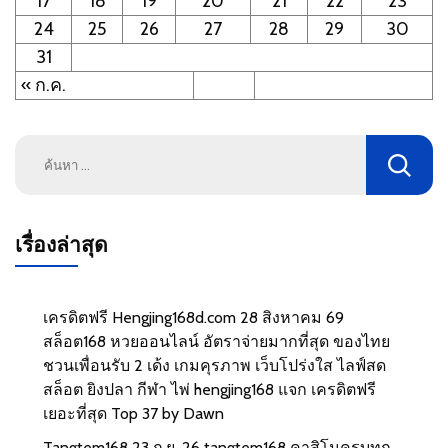
17
18
19
20
21
22
23
24
25
26
27
28
29
30
31
« ก.ค.
ค้นหา
สำหรับ:
เรื่องล่าสุด
เครดิตฟรี Hengjing168d.com 28 สิงหาคม 69
สล็อต168 หวยออนไลน์ อัตราจ่ายมากที่สุด ของไทย
ชวนเพื่อนรับ 2 เด้ง เกมคุรภาพ เว็บโปร่งใส ไลฟ์สด
สล็อต ยิงปลา กีฬา ไพ่ hengjing168 แจก เครดิตฟรี
เยอะที่สุด Top 37 by Dawn
Tangtem168 23 ก.ย. 26 tangtem168 คาสิโนครบทุก