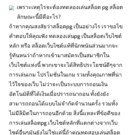
เพราะเหตุไรจะต้องทดลองเล่นสล็อต pg สล็อต
ลักษณะนี้มีดีอะไร?
ถ้าหากคุณสงสัยว่าสล็อตpg เป็นอย่างไร เราขอไข
คำตอบให้คุณฟัง ทดลองเล่นpg เป็นสล็อตเว็บไซต์
หลัก หรือ สล็อตเว็บไซต์แท้ที่นักพนันส่วนมากจะ
รู้ทันหนว่าถ้าหากเข้ามาสมัครเป็นสมาชิกใน
เว็บไซต์แห่งนี้ พวกเขาจะได้สิทธิประโยชน์ดีๆจาก
การเล่นเกม โปรโมชั่นในเกม รวมทั้งคุณภาพที่น่า
ไว้ใจของเว็บ ไม่ว่าจะเป็นระบบการถอนเงิน
อัตโนมัติที่ได้เงินเมื่อปรารถนาถอน ทั้งยังยัง
สามารถถอนได้แบบไม่จำกัดจำนวนครั้ง รวมทั้ง
ไม่มีลิมิตในการถอนอีกด้วย สิ่งนี้แหละที่ข้อดีของ
การเล่นสล็อตpg เว็บไซต์หลักที่แตกต่างจากเว็บ
ไซต์อื่นๆมันยังไม่ใช่แค่นี้ถ้าคุณทดสอบเล่นสล็อต