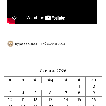
…
By
Jacob Garcia
17 มิถุนายน 2023
สิงหาคม 2026
จ.
อ.
พ.
พฤ.
ศ.
ส.
อา.
1
2
3
4
5
6
7
8
9
10
11
12
13
14
15
16