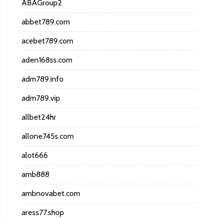
ABAGroup2
abbet789.com
acebet789.com
aden168ss.com
adm789.info
adm789.vip
allbet24hr
allone745s.com
alot666
amb888
ambnovabet.com
aress77.shop