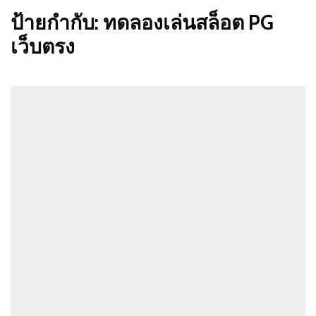
ป้ายกำกับ:
ทดลองเล่นสล็อต PG
เว็บตรง