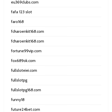
eu369clubs.com
fafa 123 slot
faro168
fcharoenkit168.com
fcharoenkit168.com
fortune99vip.com
fox689ok.com
fullsloteiei.com
fullslotpg
fullslotpg168.com
funny18
future24bet.com