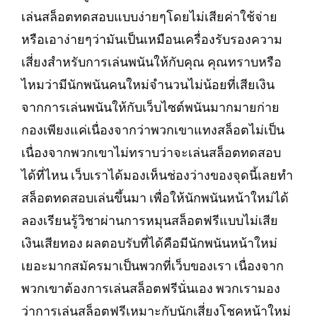
เล่นสล็อตทดสอบแบบง่ายๆโดยไม่เสียค่าใช้จ่าย
หรือเอาง่ายๆว่ามันเป็นเหมือนเครื่องรับรองความ
เสี่ยงสำหรับการเล่นพนันให้กับคุณ คุณทราบหรือ
ไหมว่ามีนักพนันคนใหม่จำนวนไม่น้อยที่เสียเงิน
จากการเล่นพนันให้กับเว็บไซต์พนันมากมายก่าย
กองเพียงแค่เนื่องจากว่าพวกเขาแทงสล็อตไม่เป็น
เนื่องจากพวกเขาไม่ทราบว่าจะเล่นสล็อตทดสอบ
ได้ที่ไหน เว็บเราได้มองเห็นช่องว่างของจุดนี้เลยทำ
สล็อตทดสอบเล่นขึ้นมา เพื่อให้นักพนันหน้าใหม่ได้
ลองเรียนรู้วิชาผ่านการหมุนสล็อตฟรีแบบไม่เสีย
เงินเสียทอง ผลตอบรับที่ได้คือมีนักพนันหน้าใหม่
เยอะมากสมัครมาเป็นพวกที่เว็บของเรา เนื่องจาก
พวกเขาต้องการเล่นสล็อตฟรีนั่นเอง พวกเรามอง
ว่าการเล่นสล็อตฟรีเหมาะกับนักเสี่ยงโชคหน้าใหม่