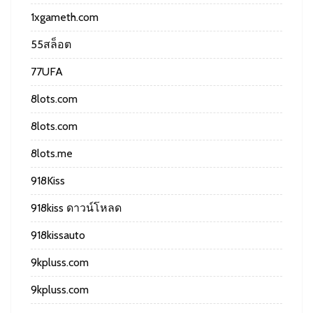
1xgameth.com
55สล็อต
77UFA
8lots.com
8lots.com
8lots.me
918Kiss
918kiss ดาวน์โหลด
918kissauto
9kpluss.com
9kpluss.com