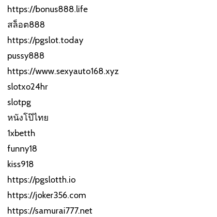
https://bonus888.life
สล็อต888
https://pgslot.today
pussy888
https://www.sexyauto168.xyz
slotxo24hr
slotpg
หนังโป๊ไทย
1xbetth
funny18
kiss918
https://pgslotth.io
https://joker356.com
https://samurai777.net