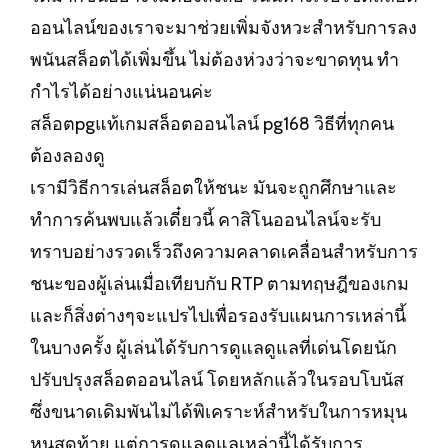
ออนไลน์ของเราจะมาช่วยเพิ่มจังหวะสำหรับการลง
พนันสล็อตได้เพิ่มขึ้น ไม่ต้องห่วงว่าจะขาดทุน ทำ
กำไรได้อย่างแน่นอนค่ะ
สล็อตpgแท้เกมสล็อตออนไลน์ pg168 วิธีที่ทุกคน
ต้องลองดู
เรามีวิธีการเล่นสล็อตให้ชนะ มันจะถูกศึกษาและ
ทำการค้นพบแล้วเดี๋ยวนี้ คาสิโนออนไลน์จะรับ
ทราบอย่างรวดเร็วถึงความคลาดเคลื่อนสำหรับการ
ชนะของผู้เล่นเมื่อเทียบกับ RTP ตามทฤษฎีของเกม
และก็สิ่งต่างๆจะแปรไปเพื่อรองรับแผนการเหล่านี้
ในบางครั้ง ผู้เล่นได้รับการดูแลดูแลที่เด่นโดยนัก
ปรับปรุงสล็อตออนไลน์ โดยหลักแล้วในรอบโบนัส
ซึ่งขนาดเดิมพันไม่ได้พิเคราะห์สำหรับในการหมุน
หนสุดท้าย แต่การดูแลดูแลเหล่านี้ได้รับการ