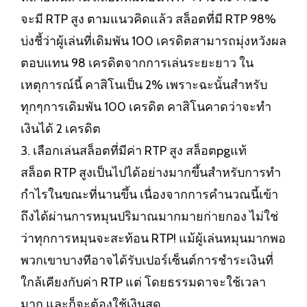
จะมี RTP สูง ตามแนวคิดแล้ว สล็อตที่มี RTP 98%
บ่งชี้ว่าผู้เล่นที่เดิมพัน 100 เครดิตสามารถมุ่งหวังผล
ตอบแทน 98 เครดิตจากการเล่นระยะยาว ใน
เหตุการณ์นี้ คาสิโนเป็น 2% เพราะฉะนั้นสำหรับ
ทุกๆการเดิมพัน 100 เครดิต คาสิโนคาดว่าจะทำ
เงินได้ 2 เครดิต
3. เลือกเล่นสล็อตที่มีค่า RTP สูง สล็อตpgแท้
สล็อต RTP สูงเป็นไปได้อย่างมากขึ้นสำหรับการทำ
กำไรในขณะที่นานขึ้น เนื่องจากการคำนวณนี้เข้า
ถึงได้ผ่านการหมุนปริมาณมากมายก่ายกอง ไม่ใช่
ว่าทุกการหมุนจะสะท้อน RTP! แม้ผู้เล่นหมุนมากพอ
พวกเขาบางทีอาจได้รับเปอร์เซ็นต์การชำระเงินที่
ใกล้เคียงกับค่า RTP แต่ โดยธรรมดาจะใช้เวลา
มาก และก็จะต้องใช้เงินสด