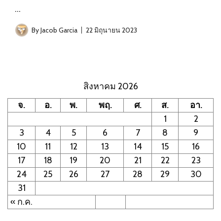
…
By
Jacob Garcia
22 มิถุนายน 2023
สิงหาคม 2026
จ.
อ.
พ.
พฤ.
ศ.
ส.
อา.
1
2
3
4
5
6
7
8
9
10
11
12
13
14
15
16
17
18
19
20
21
22
23
24
25
26
27
28
29
30
31
« ก.ค.