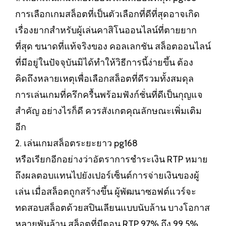
การเลือกเกมสล็อตที่เป็นตัวเลือกที่ดีที่สุดอาจเกิด
เรื่องยากสำหรับผู้เล่นคาสิโนออนไลน์ที่ตายยาก
ที่สุด ขนาดที่แท้จริงของ คอลเลกชัน สล็อตออนไลน์
ที่มีอยู่ในปัจจุบันมิได้ทำให้วิธีการนี้ง่ายขึ้น ต้อง
คิดถึงหลายเหตุเพื่อเลือกสล็อตที่ดีรวมทั้งสมดุล
การเล่นเกมที่ครึกครื้นพร้อมฟังก์ชั่นที่ดีเป็นกุญแจ
สำคัญ อย่างไรก็ดี ควรสังเกตคุณลักษณะเพิ่มเติม
อีก
2. เล่นเกมสล็อตระยะยาว pg168
หรือเรียกอีกอย่างว่าอัตราการชำระเงิน RTP หมาย
ถึงผลตอบแทนไปยังเปอร์เซ็นต์การจ่ายเงินของผู้
เล่น เมื่อสล็อตถูกสร้างขึ้น ผู้พัฒนาซอฟต์แวร์จะ
ทดสอบสล็อตด้วยสปินเลียนแบบนับล้าน บางโอกาส
หลายพันล้าน สล็อตที่มีตอน RTP 97% ถึง 99.5%