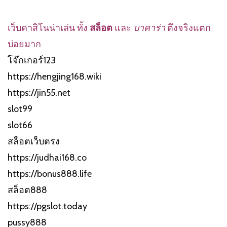
เว็บคาสิโนน่าเล่น ทั้ง
สล็อต
และ
บาคาร่า
ตึงจริงแตก
บ่อยมาก
โจ๊กเกอร์123
https://hengjing168.wiki
https://jin55.net
slot99
slot66
สล็อตเว็บตรง
https://judhai168.co
https://bonus888.life
สล็อต888
https://pgslot.today
pussy888