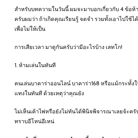
สำหรับบทความในวันนี้ ผมจะมาบอกเกี่ยวกับ 4 ข้อห
ครับผมว่า ถ้าเกิดคุณเรียนรู้ จดจำ รวมทั้งเอาไปใช้ไ
เพื่อไม่ให้เป็น
การเสียเวลา มาดูกันครับว่ามีอะไรบ้าง เลทโก!
1. ห้ามเล่นในทันที
คนเล่นบาคาร่าออนไลน์
บาคาร่า168
หรือแม้กระทั้ง
แทงในทันที ด้วยเหตุว่าคุณยัง
ไม่เห็นเค้าไพ่หรือยังไม่ทันได้พินิจพิจารณาเลยจ้ะครับ
ทราบอีโหน่อีเหน่