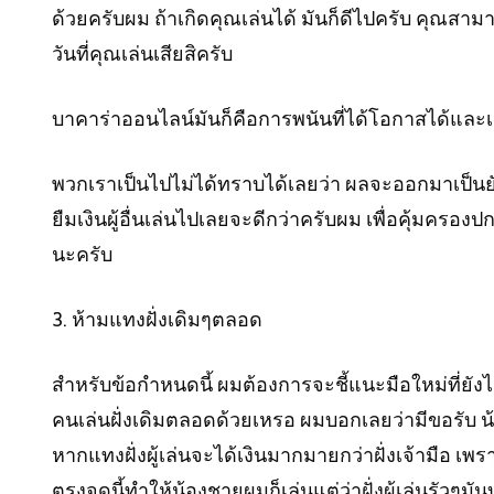
ด้วยครับผม ถ้าเกิดคุณเล่นได้ มันก็ดีไปครับ คุณสามา
วันที่คุณเล่นเสียสิครับ
บาคาร่าออนไลน์มันก็คือการพนันที่ได้โอกาสได้และเส
พวกเราเป็นไปไม่ได้ทราบได้เลยว่า ผลจะออกมาเป็นยังไ
ยืมเงินผู้อื่นเล่นไปเลยจะดีกว่าครับผม เพื่อคุ้มครอง
นะครับ
3. ห้ามแทงฝั่งเดิมๆตลอด
สำหรับข้อกำหนดนี้ ผมต้องการจะชี้แนะมือใหม่ที่ยังไ
คนเล่นฝั่งเดิมตลอดด้วยเหรอ ผมบอกเลยว่ามีขอรับ น้
หากแทงฝั่งผู้เล่นจะได้เงินมากมายกว่าฝั่งเจ้ามือ เพร
ตรงจุดนี้ทำให้น้องชายผมก็เล่นแต่ว่าฝั่งผู้เล่นรัวๆ