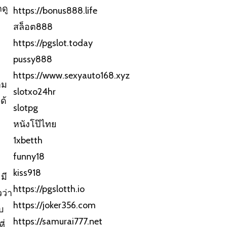
ดู
https://bonus888.life
สล็อต888
https://pgslot.today
pussy888
https://www.sexyauto168.xyz
าม
slotxo24hr
ด้
slotpg
หนังโป๊ไทย
1xbetth
funny18
kiss918
มี
https://pgslotth.io
ว่า
https://joker356.com
บ
https://samurai777.net
ี่