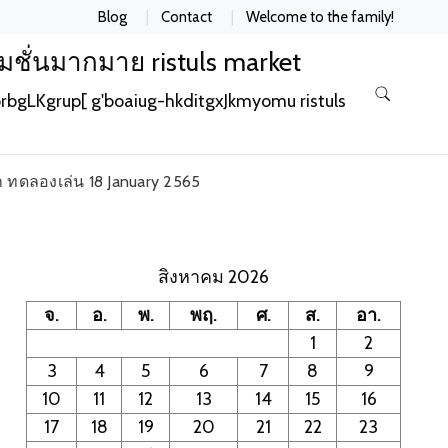
Blog
Contact
Welcome to the family!
ชั่นมากมาย ristuls market
rbgLKgrup[ g'boaiug-hkditgxJkmyomu ristuls
า ทดลองเล่น 18 January 2565
สิงหาคม 2026
จ.
อ.
พ.
พฤ.
ศ.
ส.
อา.
1
2
3
4
5
6
7
8
9
10
11
12
13
14
15
16
17
18
19
20
21
22
23