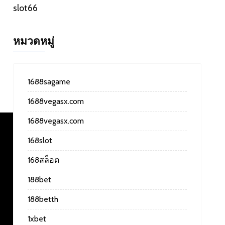
slot66
หมวดหมู่
1688sagame
1688vegasx.com
1688vegasx.com
168slot
168สล็อต
188bet
188betth
1xbet