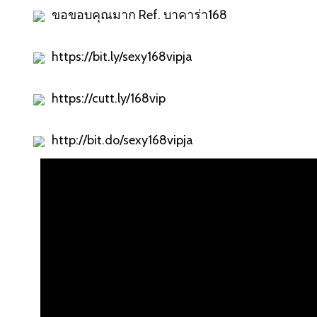
ขอขอบคุณมาก Ref.
บาคาร่า168
https://bit.ly/sexy168vipja
https://cutt.ly/168vip
http://bit.do/sexy168vipja