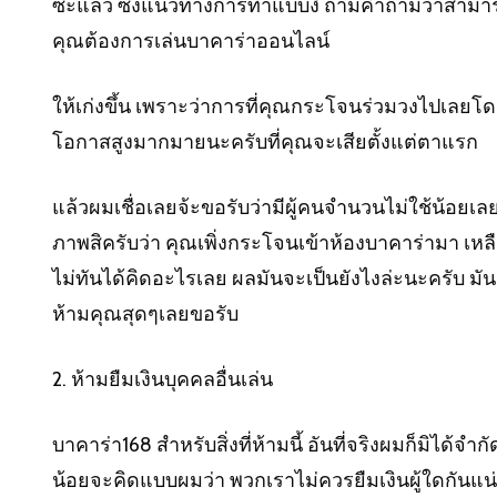
ซะแล้ว ซึ่งแนวทางการทำแบบงี้ ถามคำถามว่าสามารถ
คุณต้องการเล่นบาคาร่าออนไลน์
ให้เก่งขึ้น เพราะว่าการที่คุณกระโจนร่วมวงไปเลยโดย
โอกาสสูงมากมายนะครับที่คุณจะเสียตั้งแต่ตาแรก
แล้วผมเชื่อเลยจ้ะขอรับว่ามีผู้คนจำนวนไม่ใช้น้อยเล
ภาพสิครับว่า คุณเพิ่งกระโจนเข้าห้องบาคาร่ามา เหลื
ไม่ทันได้คิดอะไรเลย ผลมันจะเป็นยังไงล่ะนะครับ มันมี
ห้ามคุณสุดๆเลยขอรับ
2. ห้ามยืมเงินบุคคลอื่นเล่น
บาคาร่า168
สำหรับสิ่งที่ห้ามนี้ อันที่จริงผมก็มิได
น้อยจะคิดแบบผมว่า พวกเราไม่ควรยืมเงินผู้ใดกันแน่มาเ